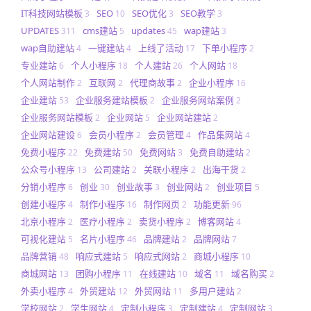
IT科技网站模板
SEO
SEO优化
SEO教学
3
10
3
3
UPDATES
cms建站
updates
wap建站
311
5
45
3
wap自助建站
一键建站
上线了活动
下单小程序
4
4
17
2
专业建站
个人小程序
个人建站
个人网站
6
18
26
18
个人网站制作
互联网
代理商故事
企业小程序
2
2
2
16
企业建站
企业服务建站模板
企业服务网站案例
53
2
2
企业服务网站模板
企业网站
企业网站建站
2
5
2
企业网站建设
会员小程序
会员管理
作品集网站
6
2
4
4
免费小程序
免费建站
免费网站
免费自助建站
22
50
3
2
公众号小程序
公司建站
关联小程序
出海干货
13
2
2
2
分销小程序
创业
创业故事
创业网站
创业项目
6
30
3
2
5
创建小程序
制作小程序
制作网页
功能更新
4
16
2
96
北京小程序
医疗小程序
卖货小程序
博客网站
2
2
2
4
可视化建站
名片小程序
品牌建站
品牌网站
5
46
2
7
品牌营销
响应式建站
响应式网站
商城小程序
48
5
2
10
商城网站
团购小程序
在线建站
域名
域名购买
13
11
10
11
2
外卖小程序
外贸建站
外贸网站
多用户建站
4
12
11
2
学校网站
学生网站
定制小程序
定制建站
定制网站
2
4
3
4
3