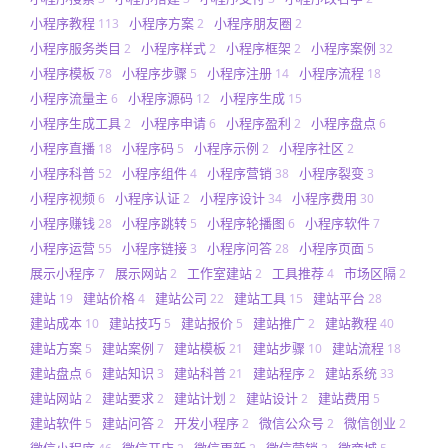
小程序教程
小程序方案
小程序朋友圈
113
2
2
小程序服务类目
小程序样式
小程序框架
小程序案例
2
2
2
32
小程序模板
小程序步骤
小程序注册
小程序流程
78
5
14
18
小程序流量主
小程序源码
小程序生成
6
12
15
小程序生成工具
小程序申请
小程序盈利
小程序盘点
2
6
2
6
小程序直播
小程序码
小程序示例
小程序社区
18
5
2
2
小程序科普
小程序组件
小程序营销
小程序裂变
52
4
38
3
小程序视频
小程序认证
小程序设计
小程序费用
6
2
34
30
小程序赚钱
小程序跳转
小程序轮播图
小程序软件
28
5
6
7
小程序运营
小程序链接
小程序问答
小程序页面
55
3
28
5
展示小程序
展示网站
工作室建站
工具推荐
市场区隔
7
2
2
4
2
建站
建站价格
建站公司
建站工具
建站平台
19
4
22
15
28
建站成本
建站技巧
建站报价
建站推广
建站教程
10
5
5
2
40
建站方案
建站案例
建站模板
建站步骤
建站流程
5
7
21
10
18
建站盘点
建站知识
建站科普
建站程序
建站系统
6
3
21
2
33
建站网站
建站要求
建站计划
建站设计
建站费用
2
2
2
2
5
建站软件
建站问答
开发小程序
微信公众号
微信创业
5
2
2
2
2
微信小程序
微信开店
微信更新
微信营销
微商城