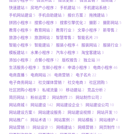
46
2
2
3
5
快速建站
房地产小程序
手机建站
手机建站系统
8
2
16
2
手机网站建设
手机自助建站
报价方案
拖拽建站
5
3
2
3
拼团小程序
搜索小程序
搜索引擎优化
摄影
摄影网站
8
3
2
2
5
教育小程序
教育网站
教育行业
文章小程序
新零售
9
2
3
7
2
旅游小程序
旅游网站
智慧零售
智能名片
3
2
2
29
智能小程序
智能建站
服装小程序
服装网站
服装行业
9
7
4
2
3
模板建站
水果小程序
汽车小程序
淘宝客建站
8
2
3
3
添加小程序
点餐小程序
版权报告
独立站
2
12
2
38
生活服务小程序
生鲜小程序
申请小程序
电商小程序
3
4
3
46
电商直播
电商网站
电商营销
电子名片
5
26
2
22
电子商务网站
社交媒体营销
社交电商
社区团购
2
7
3
5
社区团购小程序
私域流量
移动建站
竞品分析
3
30
2
2
简历网站
粉丝运营
网站制作
网站制作公司
3
2
25
2
网站商城
网站建设
网站建设企业
网站建设公司
8
142
5
10
网站建设方案
网站建设服务
网站建设视频
网站开发
6
2
2
10
网站推广
网站术语
网站案例
网站模板
网站维护
6
13
21
3
4
网站营销
网站设计
网络建站
网络营销
网页制作
33
15
5
3
18