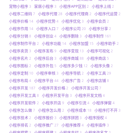
宠物小程序
家居小程序
小程序APP区别
小程序上线
3
3
2
2
小程序二维码
小程序代理
小程序代理商
小程序代运营
7
28
2
2
小程序价格
小程序优势
小程序优化
小程序会员
14
4
3
2
小程序作用
小程序入口
小程序公司
小程序分享
14
7
20
2
小程序分销
小程序创业
小程序删除
小程序制作
8
4
3
161
小程序制作平台
小程序功能
小程序加盟
小程序助手
2
14
15
2
小程序卖货
小程序发布
小程序变现
小程序可视化
3
9
13
2
小程序名片
小程序后台
小程序商城
小程序商店
2
3
88
5
小程序图标
小程序外包
小程序多少钱
小程序头像
2
5
12
2
小程序定制
小程序审核
小程序导航
小程序工具
10
3
2
29
小程序布局
小程序平台
小程序广告
小程序店铺
4
44
2
8
小程序开发
小程序开发价格
小程序开发公司
187
2
7
小程序开发工具
小程序开发平台
小程序开发文档
8
3
4
小程序开发软件
小程序开店
小程序引流
小程序弹窗
2
9
4
4
小程序怎么做
小程序怎么用
小程序成本
小程序打不开
7
2
18
3
小程序技术
小程序报价
小程序拼团
小程序授权
2
3
3
4
小程序排名
小程序推广
小程序推荐
小程序插件
2
27
4
3
小程序搜索
小程序搭建
小程序支付
小程序改名字
3
3
3
2