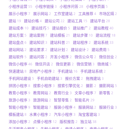
小程序运营
小程序链接
小程序问答
小程序页面
55
3
28
5
展示小程序
展示网站
工作室建站
工具推荐
市场区隔
7
2
2
4
2
建站
建站价格
建站公司
建站工具
建站平台
19
4
22
15
28
建站成本
建站技巧
建站报价
建站推广
建站教程
10
5
5
2
40
建站方案
建站案例
建站模板
建站步骤
建站流程
5
7
21
10
18
建站盘点
建站知识
建站科普
建站程序
建站系统
6
3
21
2
33
建站网站
建站要求
建站计划
建站设计
建站费用
2
2
2
2
5
建站软件
建站问答
开发小程序
微信公众号
微信创业
5
2
2
2
2
微信小程序
微信开店
微信更新
微信营销
微商城
46
2
2
3
5
快速建站
房地产小程序
手机建站
手机建站系统
8
2
16
2
手机网站建设
手机自助建站
报价方案
拖拽建站
5
3
2
3
拼团小程序
搜索小程序
搜索引擎优化
摄影
摄影网站
8
3
2
2
5
教育小程序
教育网站
教育行业
文章小程序
新零售
9
2
3
7
2
旅游小程序
旅游网站
智慧零售
智能名片
3
2
2
29
智能小程序
智能建站
服装小程序
服装网站
服装行业
9
7
4
2
3
模板建站
水果小程序
汽车小程序
淘宝客建站
8
2
3
3
添加小程序
点餐小程序
版权报告
独立站
2
12
2
38
生活服务小程序
生鲜小程序
申请小程序
电商小程序
3
4
3
46