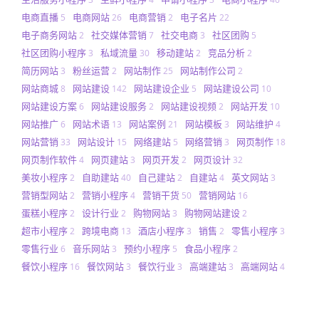
电商直播
电商网站
电商营销
电子名片
5
26
2
22
电子商务网站
社交媒体营销
社交电商
社区团购
2
7
3
5
社区团购小程序
私域流量
移动建站
竞品分析
3
30
2
2
简历网站
粉丝运营
网站制作
网站制作公司
3
2
25
2
网站商城
网站建设
网站建设企业
网站建设公司
8
142
5
10
网站建设方案
网站建设服务
网站建设视频
网站开发
6
2
2
10
网站推广
网站术语
网站案例
网站模板
网站维护
6
13
21
3
4
网站营销
网站设计
网络建站
网络营销
网页制作
33
15
5
3
18
网页制作软件
网页建站
网页开发
网页设计
4
3
2
32
美妆小程序
自助建站
自己建站
自建站
英文网站
2
40
2
4
3
营销型网站
营销小程序
营销干货
营销网站
2
4
50
16
蛋糕小程序
设计行业
购物网站
购物网站建设
2
2
3
2
超市小程序
跨境电商
酒店小程序
销售
零售小程序
2
13
3
2
3
零售行业
音乐网站
预约小程序
食品小程序
6
3
5
2
餐饮小程序
餐饮网站
餐饮行业
高端建站
高端网站
16
3
3
3
4