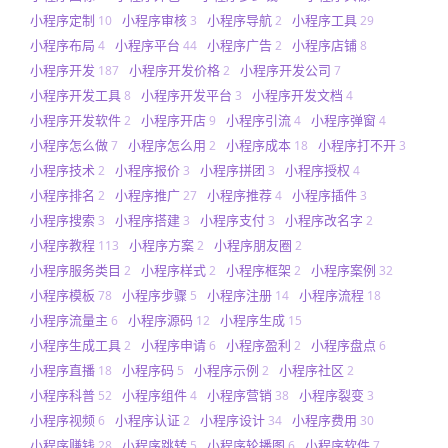
小程序定制
小程序审核
小程序导航
小程序工具
10
3
2
29
小程序布局
小程序平台
小程序广告
小程序店铺
4
44
2
8
小程序开发
小程序开发价格
小程序开发公司
187
2
7
小程序开发工具
小程序开发平台
小程序开发文档
8
3
4
小程序开发软件
小程序开店
小程序引流
小程序弹窗
2
9
4
4
小程序怎么做
小程序怎么用
小程序成本
小程序打不开
7
2
18
3
小程序技术
小程序报价
小程序拼团
小程序授权
2
3
3
4
小程序排名
小程序推广
小程序推荐
小程序插件
2
27
4
3
小程序搜索
小程序搭建
小程序支付
小程序改名字
3
3
3
2
小程序教程
小程序方案
小程序朋友圈
113
2
2
小程序服务类目
小程序样式
小程序框架
小程序案例
2
2
2
32
小程序模板
小程序步骤
小程序注册
小程序流程
78
5
14
18
小程序流量主
小程序源码
小程序生成
6
12
15
小程序生成工具
小程序申请
小程序盈利
小程序盘点
2
6
2
6
小程序直播
小程序码
小程序示例
小程序社区
18
5
2
2
小程序科普
小程序组件
小程序营销
小程序裂变
52
4
38
3
小程序视频
小程序认证
小程序设计
小程序费用
6
2
34
30
小程序赚钱
小程序跳转
小程序轮播图
小程序软件
28
5
6
7