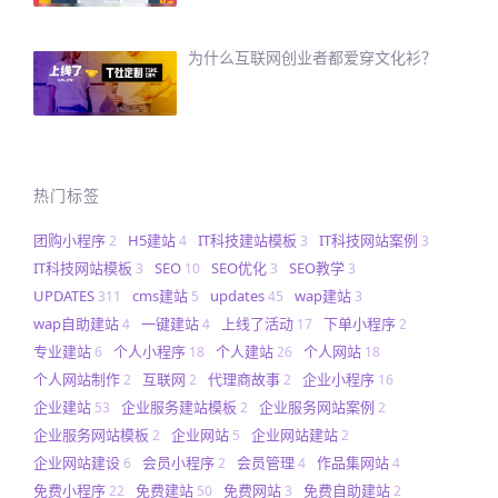
为什么互联网创业者都爱穿文化衫？
热门标签
团购小程序
H5建站
IT科技建站模板
IT科技网站案例
2
4
3
3
IT科技网站模板
SEO
SEO优化
SEO教学
3
10
3
3
UPDATES
cms建站
updates
wap建站
311
5
45
3
wap自助建站
一键建站
上线了活动
下单小程序
4
4
17
2
专业建站
个人小程序
个人建站
个人网站
6
18
26
18
个人网站制作
互联网
代理商故事
企业小程序
2
2
2
16
企业建站
企业服务建站模板
企业服务网站案例
53
2
2
企业服务网站模板
企业网站
企业网站建站
2
5
2
企业网站建设
会员小程序
会员管理
作品集网站
6
2
4
4
免费小程序
免费建站
免费网站
免费自助建站
22
50
3
2