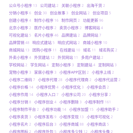
公众号小程序
公司建站
关联小程序
出海干货
13
2
2
2
分销小程序
创业
创业故事
创业网站
创业项目
6
30
3
2
5
创建小程序
制作小程序
制作网页
功能更新
4
16
2
96
北京小程序
医疗小程序
卖货小程序
博客网站
2
2
2
4
可视化建站
名片小程序
品牌建站
品牌网站
5
46
2
7
品牌营销
响应式建站
响应式网站
商城小程序
48
5
2
10
商城网站
团购小程序
在线建站
域名
域名购买
13
11
10
11
2
外卖小程序
外贸建站
外贸网站
多用户建站
4
12
11
2
学校网站
学生网站
定制小程序
定制建站
定制网站
2
4
3
4
3
宠物小程序
家居小程序
小程序APP区别
小程序上线
3
3
2
2
小程序二维码
小程序代理
小程序代理商
小程序代运营
7
28
2
2
小程序价格
小程序优势
小程序优化
小程序会员
14
4
3
2
小程序作用
小程序入口
小程序公司
小程序分享
14
7
20
2
小程序分销
小程序创业
小程序删除
小程序制作
8
4
3
161
小程序制作平台
小程序功能
小程序加盟
小程序助手
2
14
15
2
小程序卖货
小程序发布
小程序变现
小程序可视化
3
9
13
2
小程序名片
小程序后台
小程序商城
小程序商店
2
3
88
5
小程序图标
小程序外包
小程序多少钱
小程序头像
2
5
12
2