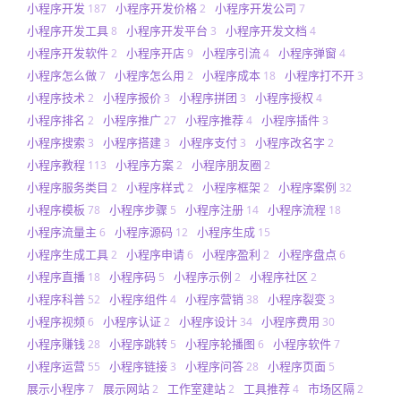
小程序开发
小程序开发价格
小程序开发公司
187
2
7
小程序开发工具
小程序开发平台
小程序开发文档
8
3
4
小程序开发软件
小程序开店
小程序引流
小程序弹窗
2
9
4
4
小程序怎么做
小程序怎么用
小程序成本
小程序打不开
7
2
18
3
小程序技术
小程序报价
小程序拼团
小程序授权
2
3
3
4
小程序排名
小程序推广
小程序推荐
小程序插件
2
27
4
3
小程序搜索
小程序搭建
小程序支付
小程序改名字
3
3
3
2
小程序教程
小程序方案
小程序朋友圈
113
2
2
小程序服务类目
小程序样式
小程序框架
小程序案例
2
2
2
32
小程序模板
小程序步骤
小程序注册
小程序流程
78
5
14
18
小程序流量主
小程序源码
小程序生成
6
12
15
小程序生成工具
小程序申请
小程序盈利
小程序盘点
2
6
2
6
小程序直播
小程序码
小程序示例
小程序社区
18
5
2
2
小程序科普
小程序组件
小程序营销
小程序裂变
52
4
38
3
小程序视频
小程序认证
小程序设计
小程序费用
6
2
34
30
小程序赚钱
小程序跳转
小程序轮播图
小程序软件
28
5
6
7
小程序运营
小程序链接
小程序问答
小程序页面
55
3
28
5
展示小程序
展示网站
工作室建站
工具推荐
市场区隔
7
2
2
4
2