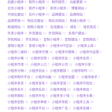
创建小程序
制作小程序
制作网页
功能更新
4
16
2
96
北京小程序
医疗小程序
卖货小程序
博客网站
2
2
2
4
可视化建站
名片小程序
品牌建站
品牌网站
5
46
2
7
品牌营销
响应式建站
响应式网站
商城小程序
48
5
2
10
商城网站
团购小程序
在线建站
域名
域名购买
13
11
10
11
2
外卖小程序
外贸建站
外贸网站
多用户建站
4
12
11
2
学校网站
学生网站
定制小程序
定制建站
定制网站
2
4
3
4
3
宠物小程序
家居小程序
小程序APP区别
小程序上线
3
3
2
2
小程序二维码
小程序代理
小程序代理商
小程序代运营
7
28
2
2
小程序价格
小程序优势
小程序优化
小程序会员
14
4
3
2
小程序作用
小程序入口
小程序公司
小程序分享
14
7
20
2
小程序分销
小程序创业
小程序删除
小程序制作
8
4
3
161
小程序制作平台
小程序功能
小程序加盟
小程序助手
2
14
15
2
小程序卖货
小程序发布
小程序变现
小程序可视化
3
9
13
2
小程序名片
小程序后台
小程序商城
小程序商店
2
3
88
5
小程序图标
小程序外包
小程序多少钱
小程序头像
2
5
12
2
小程序定制
小程序审核
小程序导航
小程序工具
10
3
2
29
小程序布局
小程序平台
小程序广告
小程序店铺
4
44
2
8