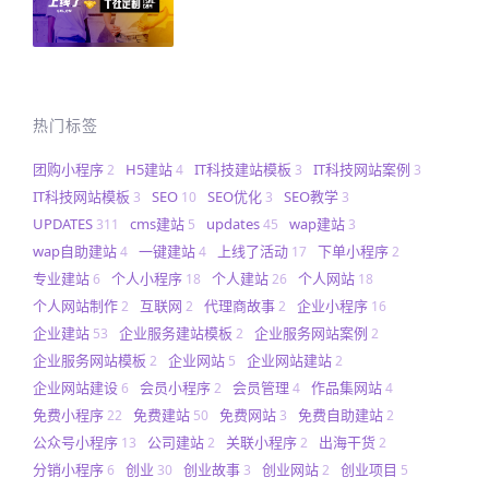
热门标签
团购小程序
H5建站
IT科技建站模板
IT科技网站案例
2
4
3
3
IT科技网站模板
SEO
SEO优化
SEO教学
3
10
3
3
UPDATES
cms建站
updates
wap建站
311
5
45
3
wap自助建站
一键建站
上线了活动
下单小程序
4
4
17
2
专业建站
个人小程序
个人建站
个人网站
6
18
26
18
个人网站制作
互联网
代理商故事
企业小程序
2
2
2
16
企业建站
企业服务建站模板
企业服务网站案例
53
2
2
企业服务网站模板
企业网站
企业网站建站
2
5
2
企业网站建设
会员小程序
会员管理
作品集网站
6
2
4
4
免费小程序
免费建站
免费网站
免费自助建站
22
50
3
2
公众号小程序
公司建站
关联小程序
出海干货
13
2
2
2
分销小程序
创业
创业故事
创业网站
创业项目
6
30
3
2
5