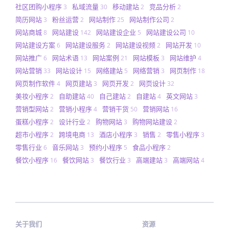
社区团购小程序
私域流量
移动建站
竞品分析
3
30
2
2
简历网站
粉丝运营
网站制作
网站制作公司
3
2
25
2
网站商城
网站建设
网站建设企业
网站建设公司
8
142
5
10
网站建设方案
网站建设服务
网站建设视频
网站开发
6
2
2
10
网站推广
网站术语
网站案例
网站模板
网站维护
6
13
21
3
4
网站营销
网站设计
网络建站
网络营销
网页制作
33
15
5
3
18
网页制作软件
网页建站
网页开发
网页设计
4
3
2
32
美妆小程序
自助建站
自己建站
自建站
英文网站
2
40
2
4
3
营销型网站
营销小程序
营销干货
营销网站
2
4
50
16
蛋糕小程序
设计行业
购物网站
购物网站建设
2
2
3
2
超市小程序
跨境电商
酒店小程序
销售
零售小程序
2
13
3
2
3
零售行业
音乐网站
预约小程序
食品小程序
6
3
5
2
餐饮小程序
餐饮网站
餐饮行业
高端建站
高端网站
16
3
3
3
4
关于我们
资源