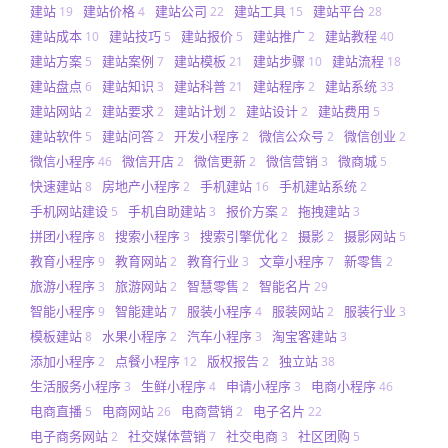
建站
建站价格
建站公司
建站工具
建站平台
19
4
22
15
28
建站成本
建站技巧
建站报价
建站推广
建站教程
10
5
5
2
40
建站方案
建站案例
建站模板
建站步骤
建站流程
5
7
21
10
18
建站盘点
建站知识
建站科普
建站程序
建站系统
6
3
21
2
33
建站网站
建站要求
建站计划
建站设计
建站费用
2
2
2
2
5
建站软件
建站问答
开发小程序
微信公众号
微信创业
5
2
2
2
2
微信小程序
微信开店
微信更新
微信营销
微商城
46
2
2
3
5
快速建站
房地产小程序
手机建站
手机建站系统
8
2
16
2
手机网站建设
手机自助建站
报价方案
拖拽建站
5
3
2
3
拼团小程序
搜索小程序
搜索引擎优化
摄影
摄影网站
8
3
2
2
5
教育小程序
教育网站
教育行业
文章小程序
新零售
9
2
3
7
2
旅游小程序
旅游网站
智慧零售
智能名片
3
2
2
29
智能小程序
智能建站
服装小程序
服装网站
服装行业
9
7
4
2
3
模板建站
水果小程序
汽车小程序
淘宝客建站
8
2
3
3
添加小程序
点餐小程序
版权报告
独立站
2
12
2
38
生活服务小程序
生鲜小程序
申请小程序
电商小程序
3
4
3
46
电商直播
电商网站
电商营销
电子名片
5
26
2
22
电子商务网站
社交媒体营销
社交电商
社区团购
2
7
3
5