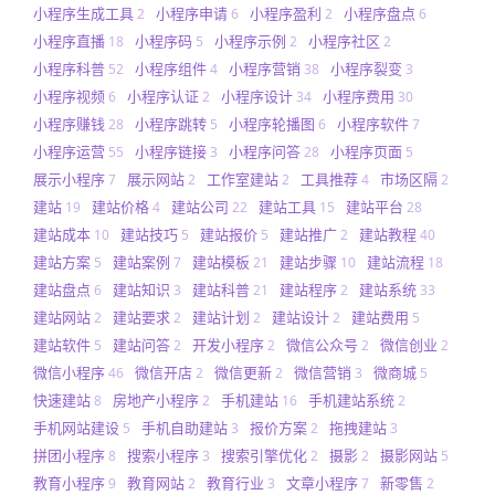
小程序生成工具
小程序申请
小程序盈利
小程序盘点
2
6
2
6
小程序直播
小程序码
小程序示例
小程序社区
18
5
2
2
小程序科普
小程序组件
小程序营销
小程序裂变
52
4
38
3
小程序视频
小程序认证
小程序设计
小程序费用
6
2
34
30
小程序赚钱
小程序跳转
小程序轮播图
小程序软件
28
5
6
7
小程序运营
小程序链接
小程序问答
小程序页面
55
3
28
5
展示小程序
展示网站
工作室建站
工具推荐
市场区隔
7
2
2
4
2
建站
建站价格
建站公司
建站工具
建站平台
19
4
22
15
28
建站成本
建站技巧
建站报价
建站推广
建站教程
10
5
5
2
40
建站方案
建站案例
建站模板
建站步骤
建站流程
5
7
21
10
18
建站盘点
建站知识
建站科普
建站程序
建站系统
6
3
21
2
33
建站网站
建站要求
建站计划
建站设计
建站费用
2
2
2
2
5
建站软件
建站问答
开发小程序
微信公众号
微信创业
5
2
2
2
2
微信小程序
微信开店
微信更新
微信营销
微商城
46
2
2
3
5
快速建站
房地产小程序
手机建站
手机建站系统
8
2
16
2
手机网站建设
手机自助建站
报价方案
拖拽建站
5
3
2
3
拼团小程序
搜索小程序
搜索引擎优化
摄影
摄影网站
8
3
2
2
5
教育小程序
教育网站
教育行业
文章小程序
新零售
9
2
3
7
2