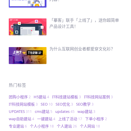
「摹客」联手「上线了」，送你超简单
产品设计工具！
为什么互联网创业者都爱穿文化衫？
热门标签
团购小程序
H5建站
IT科技建站模板
IT科技网站案例
2
4
3
3
IT科技网站模板
SEO
SEO优化
SEO教学
3
10
3
3
UPDATES
cms建站
updates
wap建站
311
5
45
3
wap自助建站
一键建站
上线了活动
下单小程序
4
4
17
2
专业建站
个人小程序
个人建站
个人网站
6
18
26
18