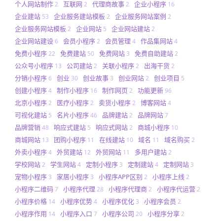
个人网站制作
互联网
代理商故事
企业小程序
2
2
2
16
企业建站
企业服务建站模板
企业服务网站案例
53
2
2
企业服务网站模板
企业网站
企业网站建站
2
5
2
企业网站建设
会员小程序
会员管理
作品集网站
6
2
4
4
免费小程序
免费建站
免费网站
免费自助建站
22
50
3
2
公众号小程序
公司建站
关联小程序
出海干货
13
2
2
2
分销小程序
创业
创业故事
创业网站
创业项目
6
30
3
2
5
创建小程序
制作小程序
制作网页
功能更新
4
16
2
96
北京小程序
医疗小程序
卖货小程序
博客网站
2
2
2
4
可视化建站
名片小程序
品牌建站
品牌网站
5
46
2
7
品牌营销
响应式建站
响应式网站
商城小程序
48
5
2
10
商城网站
团购小程序
在线建站
域名
域名购买
13
11
10
11
2
外卖小程序
外贸建站
外贸网站
多用户建站
4
12
11
2
学校网站
学生网站
定制小程序
定制建站
定制网站
2
4
3
4
3
宠物小程序
家居小程序
小程序APP区别
小程序上线
3
3
2
2
小程序二维码
小程序代理
小程序代理商
小程序代运营
7
28
2
2
小程序价格
小程序优势
小程序优化
小程序会员
14
4
3
2
小程序作用
小程序入口
小程序公司
小程序分享
14
7
20
2