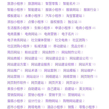
旅游小程序
旅游网站
智慧零售
智能名片
3
2
2
29
智能小程序
智能建站
服装小程序
服装网站
服装行业
9
7
4
2
3
模板建站
水果小程序
汽车小程序
淘宝客建站
8
2
3
3
添加小程序
点餐小程序
版权报告
独立站
2
12
2
38
生活服务小程序
生鲜小程序
申请小程序
电商小程序
3
4
3
46
电商直播
电商网站
电商营销
电子名片
5
26
2
22
电子商务网站
社交媒体营销
社交电商
社区团购
2
7
3
5
社区团购小程序
私域流量
移动建站
竞品分析
3
30
2
2
简历网站
粉丝运营
网站制作
网站制作公司
3
2
25
2
网站商城
网站建设
网站建设企业
网站建设公司
8
142
5
10
网站建设方案
网站建设服务
网站建设视频
网站开发
6
2
2
10
网站推广
网站术语
网站案例
网站模板
网站维护
6
13
21
3
4
网站营销
网站设计
网络建站
网络营销
网页制作
33
15
5
3
18
网页制作软件
网页建站
网页开发
网页设计
4
3
2
32
美妆小程序
自助建站
自己建站
自建站
英文网站
2
40
2
4
3
营销型网站
营销小程序
营销干货
营销网站
2
4
50
16
蛋糕小程序
设计行业
购物网站
购物网站建设
2
2
3
2
超市小程序
跨境电商
酒店小程序
销售
零售小程序
2
13
3
2
3