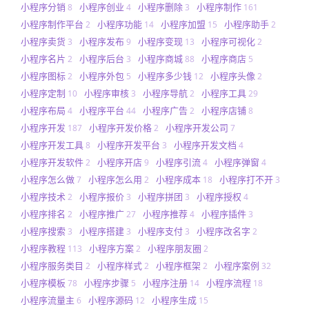
小程序分销
小程序创业
小程序删除
小程序制作
8
4
3
161
小程序制作平台
小程序功能
小程序加盟
小程序助手
2
14
15
2
小程序卖货
小程序发布
小程序变现
小程序可视化
3
9
13
2
小程序名片
小程序后台
小程序商城
小程序商店
2
3
88
5
小程序图标
小程序外包
小程序多少钱
小程序头像
2
5
12
2
小程序定制
小程序审核
小程序导航
小程序工具
10
3
2
29
小程序布局
小程序平台
小程序广告
小程序店铺
4
44
2
8
小程序开发
小程序开发价格
小程序开发公司
187
2
7
小程序开发工具
小程序开发平台
小程序开发文档
8
3
4
小程序开发软件
小程序开店
小程序引流
小程序弹窗
2
9
4
4
小程序怎么做
小程序怎么用
小程序成本
小程序打不开
7
2
18
3
小程序技术
小程序报价
小程序拼团
小程序授权
2
3
3
4
小程序排名
小程序推广
小程序推荐
小程序插件
2
27
4
3
小程序搜索
小程序搭建
小程序支付
小程序改名字
3
3
3
2
小程序教程
小程序方案
小程序朋友圈
113
2
2
小程序服务类目
小程序样式
小程序框架
小程序案例
2
2
2
32
小程序模板
小程序步骤
小程序注册
小程序流程
78
5
14
18
小程序流量主
小程序源码
小程序生成
6
12
15