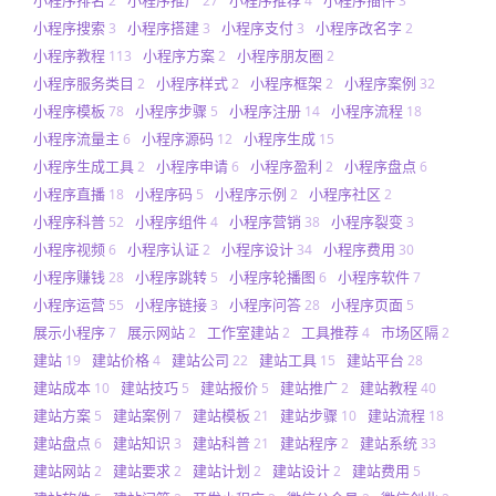
小程序排名
小程序推广
小程序推荐
小程序插件
2
27
4
3
小程序搜索
小程序搭建
小程序支付
小程序改名字
3
3
3
2
小程序教程
小程序方案
小程序朋友圈
113
2
2
小程序服务类目
小程序样式
小程序框架
小程序案例
2
2
2
32
小程序模板
小程序步骤
小程序注册
小程序流程
78
5
14
18
小程序流量主
小程序源码
小程序生成
6
12
15
小程序生成工具
小程序申请
小程序盈利
小程序盘点
2
6
2
6
小程序直播
小程序码
小程序示例
小程序社区
18
5
2
2
小程序科普
小程序组件
小程序营销
小程序裂变
52
4
38
3
小程序视频
小程序认证
小程序设计
小程序费用
6
2
34
30
小程序赚钱
小程序跳转
小程序轮播图
小程序软件
28
5
6
7
小程序运营
小程序链接
小程序问答
小程序页面
55
3
28
5
展示小程序
展示网站
工作室建站
工具推荐
市场区隔
7
2
2
4
2
建站
建站价格
建站公司
建站工具
建站平台
19
4
22
15
28
建站成本
建站技巧
建站报价
建站推广
建站教程
10
5
5
2
40
建站方案
建站案例
建站模板
建站步骤
建站流程
5
7
21
10
18
建站盘点
建站知识
建站科普
建站程序
建站系统
6
3
21
2
33
建站网站
建站要求
建站计划
建站设计
建站费用
2
2
2
2
5