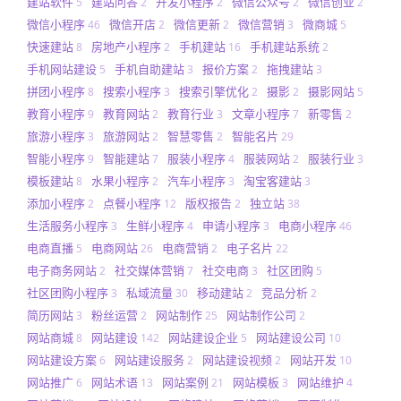
建站软件
建站问答
开发小程序
微信公众号
微信创业
5
2
2
2
2
微信小程序
微信开店
微信更新
微信营销
微商城
46
2
2
3
5
快速建站
房地产小程序
手机建站
手机建站系统
8
2
16
2
手机网站建设
手机自助建站
报价方案
拖拽建站
5
3
2
3
拼团小程序
搜索小程序
搜索引擎优化
摄影
摄影网站
8
3
2
2
5
教育小程序
教育网站
教育行业
文章小程序
新零售
9
2
3
7
2
旅游小程序
旅游网站
智慧零售
智能名片
3
2
2
29
智能小程序
智能建站
服装小程序
服装网站
服装行业
9
7
4
2
3
模板建站
水果小程序
汽车小程序
淘宝客建站
8
2
3
3
添加小程序
点餐小程序
版权报告
独立站
2
12
2
38
生活服务小程序
生鲜小程序
申请小程序
电商小程序
3
4
3
46
电商直播
电商网站
电商营销
电子名片
5
26
2
22
电子商务网站
社交媒体营销
社交电商
社区团购
2
7
3
5
社区团购小程序
私域流量
移动建站
竞品分析
3
30
2
2
简历网站
粉丝运营
网站制作
网站制作公司
3
2
25
2
网站商城
网站建设
网站建设企业
网站建设公司
8
142
5
10
网站建设方案
网站建设服务
网站建设视频
网站开发
6
2
2
10
网站推广
网站术语
网站案例
网站模板
网站维护
6
13
21
3
4