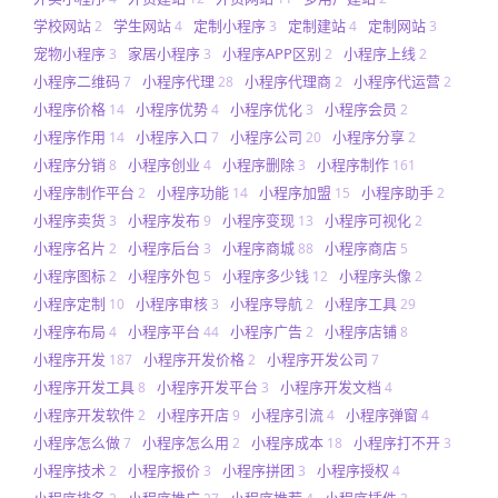
学校网站
学生网站
定制小程序
定制建站
定制网站
2
4
3
4
3
宠物小程序
家居小程序
小程序APP区别
小程序上线
3
3
2
2
小程序二维码
小程序代理
小程序代理商
小程序代运营
7
28
2
2
小程序价格
小程序优势
小程序优化
小程序会员
14
4
3
2
小程序作用
小程序入口
小程序公司
小程序分享
14
7
20
2
小程序分销
小程序创业
小程序删除
小程序制作
8
4
3
161
小程序制作平台
小程序功能
小程序加盟
小程序助手
2
14
15
2
小程序卖货
小程序发布
小程序变现
小程序可视化
3
9
13
2
小程序名片
小程序后台
小程序商城
小程序商店
2
3
88
5
小程序图标
小程序外包
小程序多少钱
小程序头像
2
5
12
2
小程序定制
小程序审核
小程序导航
小程序工具
10
3
2
29
小程序布局
小程序平台
小程序广告
小程序店铺
4
44
2
8
小程序开发
小程序开发价格
小程序开发公司
187
2
7
小程序开发工具
小程序开发平台
小程序开发文档
8
3
4
小程序开发软件
小程序开店
小程序引流
小程序弹窗
2
9
4
4
小程序怎么做
小程序怎么用
小程序成本
小程序打不开
7
2
18
3
小程序技术
小程序报价
小程序拼团
小程序授权
2
3
3
4