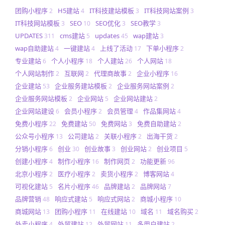
团购小程序
H5建站
IT科技建站模板
IT科技网站案例
2
4
3
3
IT科技网站模板
SEO
SEO优化
SEO教学
3
10
3
3
UPDATES
cms建站
updates
wap建站
311
5
45
3
wap自助建站
一键建站
上线了活动
下单小程序
4
4
17
2
专业建站
个人小程序
个人建站
个人网站
6
18
26
18
个人网站制作
互联网
代理商故事
企业小程序
2
2
2
16
企业建站
企业服务建站模板
企业服务网站案例
53
2
2
企业服务网站模板
企业网站
企业网站建站
2
5
2
企业网站建设
会员小程序
会员管理
作品集网站
6
2
4
4
免费小程序
免费建站
免费网站
免费自助建站
22
50
3
2
公众号小程序
公司建站
关联小程序
出海干货
13
2
2
2
分销小程序
创业
创业故事
创业网站
创业项目
6
30
3
2
5
创建小程序
制作小程序
制作网页
功能更新
4
16
2
96
北京小程序
医疗小程序
卖货小程序
博客网站
2
2
2
4
可视化建站
名片小程序
品牌建站
品牌网站
5
46
2
7
品牌营销
响应式建站
响应式网站
商城小程序
48
5
2
10
商城网站
团购小程序
在线建站
域名
域名购买
13
11
10
11
2
外卖小程序
外贸建站
外贸网站
多用户建站
4
12
11
2