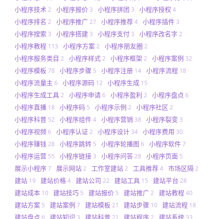
小程序技术
小程序报价
小程序拼团
小程序授权
2
3
3
4
小程序排名
小程序推广
小程序推荐
小程序插件
2
27
4
3
小程序搜索
小程序搭建
小程序支付
小程序改名字
3
3
3
2
小程序教程
小程序方案
小程序朋友圈
113
2
2
小程序服务类目
小程序样式
小程序框架
小程序案例
2
2
2
32
小程序模板
小程序步骤
小程序注册
小程序流程
78
5
14
18
小程序流量主
小程序源码
小程序生成
6
12
15
小程序生成工具
小程序申请
小程序盈利
小程序盘点
2
6
2
6
小程序直播
小程序码
小程序示例
小程序社区
18
5
2
2
小程序科普
小程序组件
小程序营销
小程序裂变
52
4
38
3
小程序视频
小程序认证
小程序设计
小程序费用
6
2
34
30
小程序赚钱
小程序跳转
小程序轮播图
小程序软件
28
5
6
7
小程序运营
小程序链接
小程序问答
小程序页面
55
3
28
5
展示小程序
展示网站
工作室建站
工具推荐
市场区隔
7
2
2
4
2
建站
建站价格
建站公司
建站工具
建站平台
19
4
22
15
28
建站成本
建站技巧
建站报价
建站推广
建站教程
10
5
5
2
40
建站方案
建站案例
建站模板
建站步骤
建站流程
5
7
21
10
18
建站盘点
建站知识
建站科普
建站程序
建站系统
6
3
21
2
33