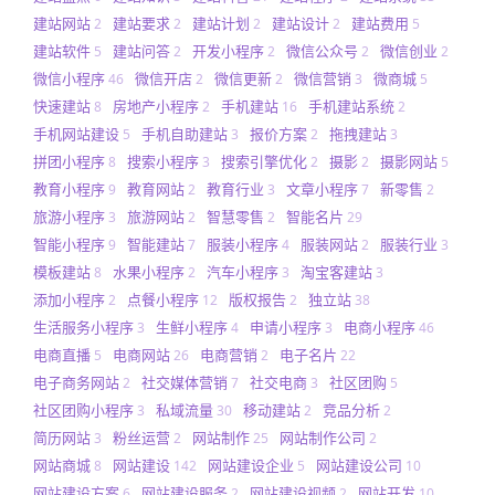
建站网站
建站要求
建站计划
建站设计
建站费用
2
2
2
2
5
建站软件
建站问答
开发小程序
微信公众号
微信创业
5
2
2
2
2
微信小程序
微信开店
微信更新
微信营销
微商城
46
2
2
3
5
快速建站
房地产小程序
手机建站
手机建站系统
8
2
16
2
手机网站建设
手机自助建站
报价方案
拖拽建站
5
3
2
3
拼团小程序
搜索小程序
搜索引擎优化
摄影
摄影网站
8
3
2
2
5
教育小程序
教育网站
教育行业
文章小程序
新零售
9
2
3
7
2
旅游小程序
旅游网站
智慧零售
智能名片
3
2
2
29
智能小程序
智能建站
服装小程序
服装网站
服装行业
9
7
4
2
3
模板建站
水果小程序
汽车小程序
淘宝客建站
8
2
3
3
添加小程序
点餐小程序
版权报告
独立站
2
12
2
38
生活服务小程序
生鲜小程序
申请小程序
电商小程序
3
4
3
46
电商直播
电商网站
电商营销
电子名片
5
26
2
22
电子商务网站
社交媒体营销
社交电商
社区团购
2
7
3
5
社区团购小程序
私域流量
移动建站
竞品分析
3
30
2
2
简历网站
粉丝运营
网站制作
网站制作公司
3
2
25
2
网站商城
网站建设
网站建设企业
网站建设公司
8
142
5
10
网站建设方案
网站建设服务
网站建设视频
网站开发
6
2
2
10