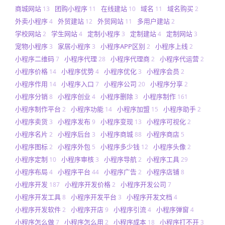
商城网站
团购小程序
在线建站
域名
域名购买
13
11
10
11
2
外卖小程序
外贸建站
外贸网站
多用户建站
4
12
11
2
学校网站
学生网站
定制小程序
定制建站
定制网站
2
4
3
4
3
宠物小程序
家居小程序
小程序APP区别
小程序上线
3
3
2
2
小程序二维码
小程序代理
小程序代理商
小程序代运营
7
28
2
2
小程序价格
小程序优势
小程序优化
小程序会员
14
4
3
2
小程序作用
小程序入口
小程序公司
小程序分享
14
7
20
2
小程序分销
小程序创业
小程序删除
小程序制作
8
4
3
161
小程序制作平台
小程序功能
小程序加盟
小程序助手
2
14
15
2
小程序卖货
小程序发布
小程序变现
小程序可视化
3
9
13
2
小程序名片
小程序后台
小程序商城
小程序商店
2
3
88
5
小程序图标
小程序外包
小程序多少钱
小程序头像
2
5
12
2
小程序定制
小程序审核
小程序导航
小程序工具
10
3
2
29
小程序布局
小程序平台
小程序广告
小程序店铺
4
44
2
8
小程序开发
小程序开发价格
小程序开发公司
187
2
7
小程序开发工具
小程序开发平台
小程序开发文档
8
3
4
小程序开发软件
小程序开店
小程序引流
小程序弹窗
2
9
4
4
小程序怎么做
小程序怎么用
小程序成本
小程序打不开
7
2
18
3