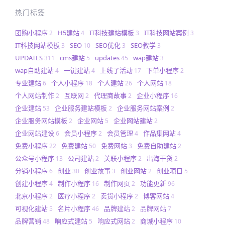
热门标签
团购小程序
H5建站
IT科技建站模板
IT科技网站案例
2
4
3
3
IT科技网站模板
SEO
SEO优化
SEO教学
3
10
3
3
UPDATES
cms建站
updates
wap建站
311
5
45
3
wap自助建站
一键建站
上线了活动
下单小程序
4
4
17
2
专业建站
个人小程序
个人建站
个人网站
6
18
26
18
个人网站制作
互联网
代理商故事
企业小程序
2
2
2
16
企业建站
企业服务建站模板
企业服务网站案例
53
2
2
企业服务网站模板
企业网站
企业网站建站
2
5
2
企业网站建设
会员小程序
会员管理
作品集网站
6
2
4
4
免费小程序
免费建站
免费网站
免费自助建站
22
50
3
2
公众号小程序
公司建站
关联小程序
出海干货
13
2
2
2
分销小程序
创业
创业故事
创业网站
创业项目
6
30
3
2
5
创建小程序
制作小程序
制作网页
功能更新
4
16
2
96
北京小程序
医疗小程序
卖货小程序
博客网站
2
2
2
4
可视化建站
名片小程序
品牌建站
品牌网站
5
46
2
7
品牌营销
响应式建站
响应式网站
商城小程序
48
5
2
10