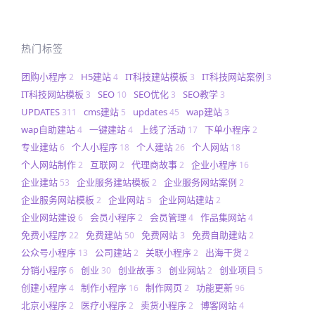
热门标签
团购小程序
H5建站
IT科技建站模板
IT科技网站案例
2
4
3
3
IT科技网站模板
SEO
SEO优化
SEO教学
3
10
3
3
UPDATES
cms建站
updates
wap建站
311
5
45
3
wap自助建站
一键建站
上线了活动
下单小程序
4
4
17
2
专业建站
个人小程序
个人建站
个人网站
6
18
26
18
个人网站制作
互联网
代理商故事
企业小程序
2
2
2
16
企业建站
企业服务建站模板
企业服务网站案例
53
2
2
企业服务网站模板
企业网站
企业网站建站
2
5
2
企业网站建设
会员小程序
会员管理
作品集网站
6
2
4
4
免费小程序
免费建站
免费网站
免费自助建站
22
50
3
2
公众号小程序
公司建站
关联小程序
出海干货
13
2
2
2
分销小程序
创业
创业故事
创业网站
创业项目
6
30
3
2
5
创建小程序
制作小程序
制作网页
功能更新
4
16
2
96
北京小程序
医疗小程序
卖货小程序
博客网站
2
2
2
4