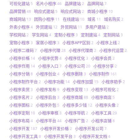
可视化建站
名片小程序
品牌建站
品牌网站
5
46
2
7
品牌营销
响应式建站
响应式网站
商城小程序
48
5
2
10
商城网站
团购小程序
在线建站
域名
域名购买
13
11
10
11
2
外卖小程序
外贸建站
外贸网站
多用户建站
4
12
11
2
学校网站
学生网站
定制小程序
定制建站
定制网站
2
4
3
4
3
宠物小程序
家居小程序
小程序APP区别
小程序上线
3
3
2
2
小程序二维码
小程序代理
小程序代理商
小程序代运营
7
28
2
2
小程序价格
小程序优势
小程序优化
小程序会员
14
4
3
2
小程序作用
小程序入口
小程序公司
小程序分享
14
7
20
2
小程序分销
小程序创业
小程序删除
小程序制作
8
4
3
161
小程序制作平台
小程序功能
小程序加盟
小程序助手
2
14
15
2
小程序卖货
小程序发布
小程序变现
小程序可视化
3
9
13
2
小程序名片
小程序后台
小程序商城
小程序商店
2
3
88
5
小程序图标
小程序外包
小程序多少钱
小程序头像
2
5
12
2
小程序定制
小程序审核
小程序导航
小程序工具
10
3
2
29
小程序布局
小程序平台
小程序广告
小程序店铺
4
44
2
8
小程序开发
小程序开发价格
小程序开发公司
187
2
7
小程序开发工具
小程序开发平台
小程序开发文档
8
3
4