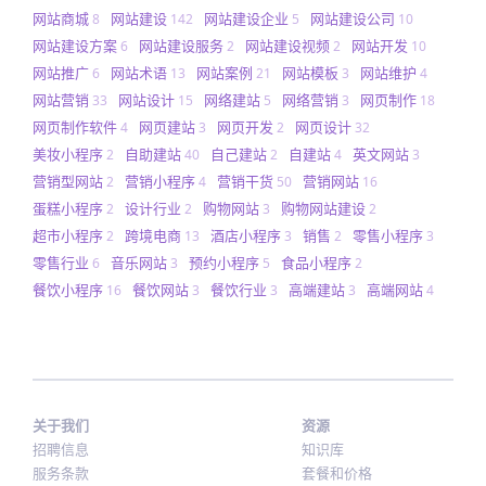
网站商城
网站建设
网站建设企业
网站建设公司
8
142
5
10
网站建设方案
网站建设服务
网站建设视频
网站开发
6
2
2
10
网站推广
网站术语
网站案例
网站模板
网站维护
6
13
21
3
4
网站营销
网站设计
网络建站
网络营销
网页制作
33
15
5
3
18
网页制作软件
网页建站
网页开发
网页设计
4
3
2
32
美妆小程序
自助建站
自己建站
自建站
英文网站
2
40
2
4
3
营销型网站
营销小程序
营销干货
营销网站
2
4
50
16
蛋糕小程序
设计行业
购物网站
购物网站建设
2
2
3
2
超市小程序
跨境电商
酒店小程序
销售
零售小程序
2
13
3
2
3
零售行业
音乐网站
预约小程序
食品小程序
6
3
5
2
餐饮小程序
餐饮网站
餐饮行业
高端建站
高端网站
16
3
3
3
4
关于我们
资源
招聘信息
知识库
服务条款
套餐和价格