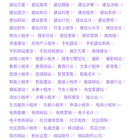
建站方案
建站案例
建站模板
建站步骤
建站流程
5
7
21
10
18
建站盘点
建站知识
建站科普
建站程序
建站系统
6
3
21
2
33
建站网站
建站要求
建站计划
建站设计
建站费用
2
2
2
2
5
建站软件
建站问答
开发小程序
微信公众号
微信创业
5
2
2
2
2
微信小程序
微信开店
微信更新
微信营销
微商城
46
2
2
3
5
快速建站
房地产小程序
手机建站
手机建站系统
8
2
16
2
手机网站建设
手机自助建站
报价方案
拖拽建站
5
3
2
3
拼团小程序
搜索小程序
搜索引擎优化
摄影
摄影网站
8
3
2
2
5
教育小程序
教育网站
教育行业
文章小程序
新零售
9
2
3
7
2
旅游小程序
旅游网站
智慧零售
智能名片
3
2
2
29
智能小程序
智能建站
服装小程序
服装网站
服装行业
9
7
4
2
3
模板建站
水果小程序
汽车小程序
淘宝客建站
8
2
3
3
添加小程序
点餐小程序
版权报告
独立站
2
12
2
38
生活服务小程序
生鲜小程序
申请小程序
电商小程序
3
4
3
46
电商直播
电商网站
电商营销
电子名片
5
26
2
22
电子商务网站
社交媒体营销
社交电商
社区团购
2
7
3
5
社区团购小程序
私域流量
移动建站
竞品分析
3
30
2
2
简历网站
粉丝运营
网站制作
网站制作公司
3
2
25
2