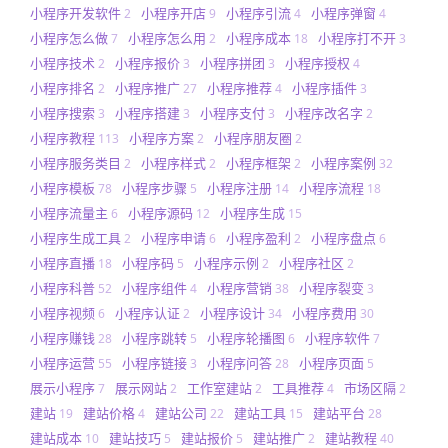
小程序开发软件
小程序开店
小程序引流
小程序弹窗
2
9
4
4
小程序怎么做
小程序怎么用
小程序成本
小程序打不开
7
2
18
3
小程序技术
小程序报价
小程序拼团
小程序授权
2
3
3
4
小程序排名
小程序推广
小程序推荐
小程序插件
2
27
4
3
小程序搜索
小程序搭建
小程序支付
小程序改名字
3
3
3
2
小程序教程
小程序方案
小程序朋友圈
113
2
2
小程序服务类目
小程序样式
小程序框架
小程序案例
2
2
2
32
小程序模板
小程序步骤
小程序注册
小程序流程
78
5
14
18
小程序流量主
小程序源码
小程序生成
6
12
15
小程序生成工具
小程序申请
小程序盈利
小程序盘点
2
6
2
6
小程序直播
小程序码
小程序示例
小程序社区
18
5
2
2
小程序科普
小程序组件
小程序营销
小程序裂变
52
4
38
3
小程序视频
小程序认证
小程序设计
小程序费用
6
2
34
30
小程序赚钱
小程序跳转
小程序轮播图
小程序软件
28
5
6
7
小程序运营
小程序链接
小程序问答
小程序页面
55
3
28
5
展示小程序
展示网站
工作室建站
工具推荐
市场区隔
7
2
2
4
2
建站
建站价格
建站公司
建站工具
建站平台
19
4
22
15
28
建站成本
建站技巧
建站报价
建站推广
建站教程
10
5
5
2
40