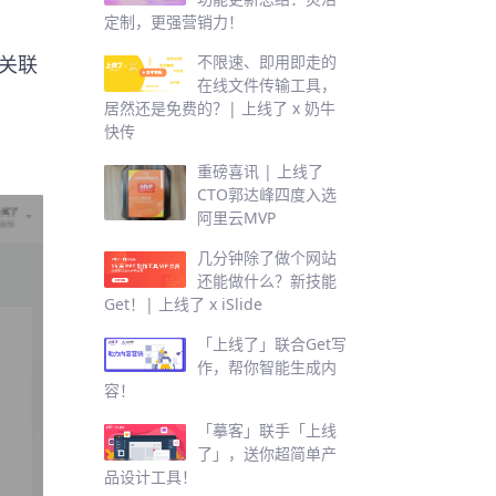
定制，更强营销力！
不限速、即用即走的
关联
在线文件传输工具，
居然还是免费的？| 上线了 x 奶牛
快传
重磅喜讯 | 上线了
CTO郭达峰四度入选
阿里云MVP
几分钟除了做个网站
还能做什么？新技能
Get！| 上线了 x iSlide
「上线了」联合Get写
作，帮你智能生成内
容！
「摹客」联手「上线
了」，送你超简单产
品设计工具！