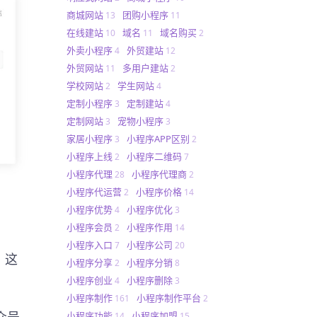
商城网站
团购小程序
13
11
在线建站
域名
域名购买
10
11
2
外卖小程序
外贸建站
4
12
外贸网站
多用户建站
11
2
学校网站
学生网站
2
4
定制小程序
定制建站
3
4
定制网站
宠物小程序
3
3
家居小程序
小程序APP区别
3
2
小程序上线
小程序二维码
2
7
小程序代理
小程序代理商
28
2
小程序代运营
小程序价格
2
14
小程序优势
小程序优化
4
3
小程序会员
小程序作用
2
14
小程序入口
小程序公司
7
20
。这
小程序分享
小程序分销
2
8
小程序创业
小程序删除
4
3
小程序制作
小程序制作平台
161
2
众号
小程序功能
小程序加盟
14
15