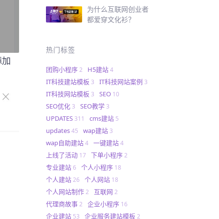
为什么互联网创业者
都爱穿文化衫？
热门标签
添加
团购小程序
H5建站
2
4
IT科技建站模板
IT科技网站案例
3
3
IT科技网站模板
SEO
3
10
SEO优化
SEO教学
3
3
UPDATES
cms建站
311
5
updates
wap建站
45
3
wap自助建站
一键建站
4
4
上线了活动
下单小程序
17
2
专业建站
个人小程序
6
18
个人建站
个人网站
26
18
个人网站制作
互联网
2
2
代理商故事
企业小程序
2
16
企业建站
企业服务建站模板
53
2