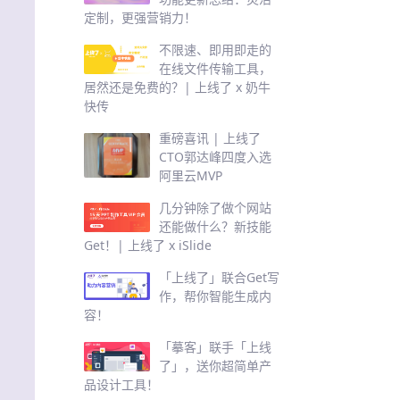
定制，更强营销力！
不限速、即用即走的
在线文件传输工具，
居然还是免费的？| 上线了 x 奶牛
快传
重磅喜讯 | 上线了
CTO郭达峰四度入选
阿里云MVP
几分钟除了做个网站
还能做什么？新技能
Get！| 上线了 x iSlide
「上线了」联合Get写
作，帮你智能生成内
容！
「摹客」联手「上线
了」，送你超简单产
品设计工具！