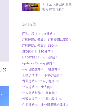
为什么互联网创业者
都爱穿文化衫？
热门标签
团购小程序
H5建站
2
4
IT科技建站模板
IT科技网站案例
3
3
IT科技网站模板
SEO
3
10
SEO优化
SEO教学
3
3
UPDATES
cms建站
311
5
updates
wap建站
45
3
你的
wap自助建站
一键建站
4
4
上线了活动
下单小程序
17
2
专业建站
个人小程序
6
18
个人建站
个人网站
26
18
→
个人网站制作
互联网
2
2
代理商故事
企业小程序
2
16
企业建站
企业服务建站模板
53
2