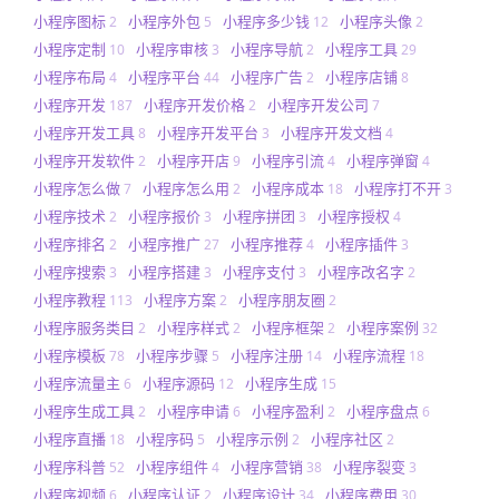
小程序图标
小程序外包
小程序多少钱
小程序头像
2
5
12
2
小程序定制
小程序审核
小程序导航
小程序工具
10
3
2
29
小程序布局
小程序平台
小程序广告
小程序店铺
4
44
2
8
小程序开发
小程序开发价格
小程序开发公司
187
2
7
小程序开发工具
小程序开发平台
小程序开发文档
8
3
4
小程序开发软件
小程序开店
小程序引流
小程序弹窗
2
9
4
4
小程序怎么做
小程序怎么用
小程序成本
小程序打不开
7
2
18
3
小程序技术
小程序报价
小程序拼团
小程序授权
2
3
3
4
小程序排名
小程序推广
小程序推荐
小程序插件
2
27
4
3
小程序搜索
小程序搭建
小程序支付
小程序改名字
3
3
3
2
小程序教程
小程序方案
小程序朋友圈
113
2
2
小程序服务类目
小程序样式
小程序框架
小程序案例
2
2
2
32
小程序模板
小程序步骤
小程序注册
小程序流程
78
5
14
18
小程序流量主
小程序源码
小程序生成
6
12
15
小程序生成工具
小程序申请
小程序盈利
小程序盘点
2
6
2
6
小程序直播
小程序码
小程序示例
小程序社区
18
5
2
2
小程序科普
小程序组件
小程序营销
小程序裂变
52
4
38
3
小程序视频
小程序认证
小程序设计
小程序费用
6
2
34
30