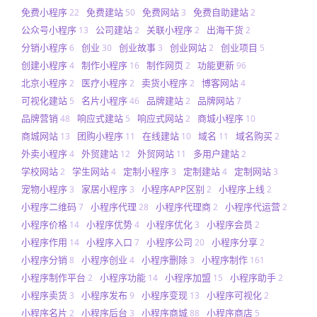
免费小程序
免费建站
免费网站
免费自助建站
22
50
3
2
公众号小程序
公司建站
关联小程序
出海干货
13
2
2
2
分销小程序
创业
创业故事
创业网站
创业项目
6
30
3
2
5
创建小程序
制作小程序
制作网页
功能更新
4
16
2
96
北京小程序
医疗小程序
卖货小程序
博客网站
2
2
2
4
可视化建站
名片小程序
品牌建站
品牌网站
5
46
2
7
品牌营销
响应式建站
响应式网站
商城小程序
48
5
2
10
商城网站
团购小程序
在线建站
域名
域名购买
13
11
10
11
2
外卖小程序
外贸建站
外贸网站
多用户建站
4
12
11
2
学校网站
学生网站
定制小程序
定制建站
定制网站
2
4
3
4
3
宠物小程序
家居小程序
小程序APP区别
小程序上线
3
3
2
2
小程序二维码
小程序代理
小程序代理商
小程序代运营
7
28
2
2
小程序价格
小程序优势
小程序优化
小程序会员
14
4
3
2
小程序作用
小程序入口
小程序公司
小程序分享
14
7
20
2
小程序分销
小程序创业
小程序删除
小程序制作
8
4
3
161
小程序制作平台
小程序功能
小程序加盟
小程序助手
2
14
15
2
小程序卖货
小程序发布
小程序变现
小程序可视化
3
9
13
2
小程序名片
小程序后台
小程序商城
小程序商店
2
3
88
5