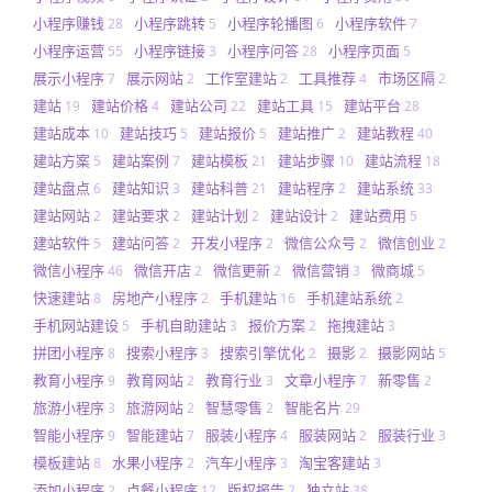
小程序赚钱
小程序跳转
小程序轮播图
小程序软件
28
5
6
7
小程序运营
小程序链接
小程序问答
小程序页面
55
3
28
5
展示小程序
展示网站
工作室建站
工具推荐
市场区隔
7
2
2
4
2
建站
建站价格
建站公司
建站工具
建站平台
19
4
22
15
28
建站成本
建站技巧
建站报价
建站推广
建站教程
10
5
5
2
40
建站方案
建站案例
建站模板
建站步骤
建站流程
5
7
21
10
18
建站盘点
建站知识
建站科普
建站程序
建站系统
6
3
21
2
33
建站网站
建站要求
建站计划
建站设计
建站费用
2
2
2
2
5
建站软件
建站问答
开发小程序
微信公众号
微信创业
5
2
2
2
2
微信小程序
微信开店
微信更新
微信营销
微商城
46
2
2
3
5
快速建站
房地产小程序
手机建站
手机建站系统
8
2
16
2
手机网站建设
手机自助建站
报价方案
拖拽建站
5
3
2
3
拼团小程序
搜索小程序
搜索引擎优化
摄影
摄影网站
8
3
2
2
5
教育小程序
教育网站
教育行业
文章小程序
新零售
9
2
3
7
2
旅游小程序
旅游网站
智慧零售
智能名片
3
2
2
29
智能小程序
智能建站
服装小程序
服装网站
服装行业
9
7
4
2
3
模板建站
水果小程序
汽车小程序
淘宝客建站
8
2
3
3
添加小程序
点餐小程序
版权报告
独立站
2
12
2
38