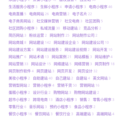
生活服务小程序
生鲜小程序
申请小程序
电商小程序
3
4
3
46
电商直播
电商网站
电商营销
电子名片
5
26
2
22
电子商务网站
社交媒体营销
社交电商
社区团购
2
7
3
5
社区团购小程序
私域流量
移动建站
竞品分析
3
30
2
2
简历网站
粉丝运营
网站制作
网站制作公司
3
2
25
2
网站商城
网站建设
网站建设企业
网站建设公司
8
142
5
10
网站建设方案
网站建设服务
网站建设视频
网站开发
6
2
2
10
网站推广
网站术语
网站案例
网站模板
网站维护
6
13
21
3
4
网站营销
网站设计
网络建站
网络营销
网页制作
33
15
5
3
18
网页制作软件
网页建站
网页开发
网页设计
4
3
2
32
美妆小程序
自助建站
自己建站
自建站
英文网站
2
40
2
4
3
营销型网站
营销小程序
营销干货
营销网站
2
4
50
16
蛋糕小程序
设计行业
购物网站
购物网站建设
2
2
3
2
超市小程序
跨境电商
酒店小程序
销售
零售小程序
2
13
3
2
3
零售行业
音乐网站
预约小程序
食品小程序
6
3
5
2
餐饮小程序
餐饮网站
餐饮行业
高端建站
高端网站
16
3
3
3
4