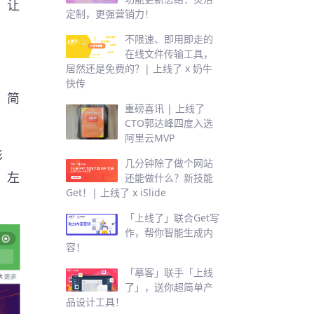
、让
定制，更强营销力！
不限速、即用即走的
在线文件传输工具，
居然还是免费的？| 上线了 x 奶牛
快传
、简
重磅喜讯 | 上线了
CTO郭达峰四度入选
阿里云MVP
形
几分钟除了做个网站
，左
还能做什么？新技能
Get！| 上线了 x iSlide
「上线了」联合Get写
作，帮你智能生成内
容！
「摹客」联手「上线
了」，送你超简单产
品设计工具！