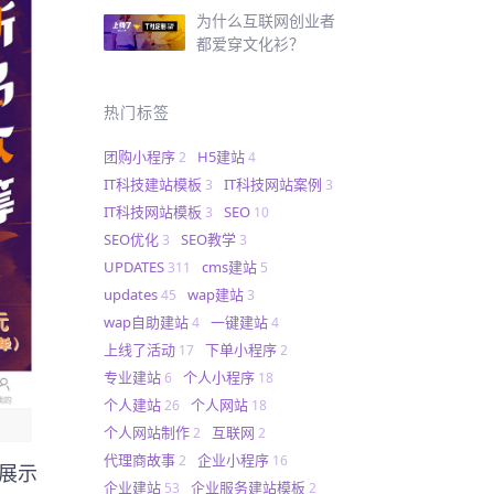
为什么互联网创业者
都爱穿文化衫？
热门标签
团购小程序
H5建站
2
4
IT科技建站模板
IT科技网站案例
3
3
IT科技网站模板
SEO
3
10
SEO优化
SEO教学
3
3
UPDATES
cms建站
311
5
updates
wap建站
45
3
wap自助建站
一键建站
4
4
上线了活动
下单小程序
17
2
专业建站
个人小程序
6
18
个人建站
个人网站
26
18
个人网站制作
互联网
2
2
代理商故事
企业小程序
2
16
来展示
企业建站
企业服务建站模板
53
2