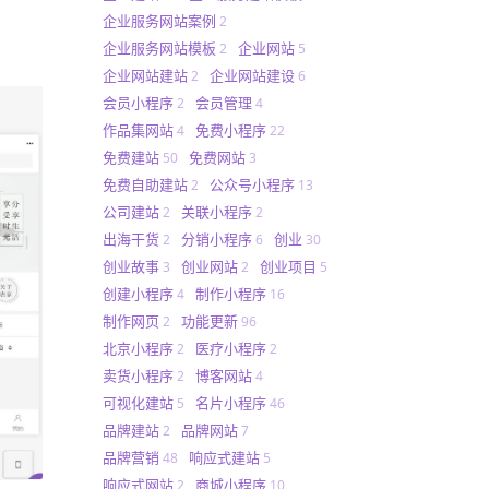
企业服务网站案例
2
企业服务网站模板
企业网站
2
5
企业网站建站
企业网站建设
2
6
会员小程序
会员管理
2
4
作品集网站
免费小程序
4
22
免费建站
免费网站
50
3
免费自助建站
公众号小程序
2
13
公司建站
关联小程序
2
2
出海干货
分销小程序
创业
2
6
30
创业故事
创业网站
创业项目
3
2
5
创建小程序
制作小程序
4
16
制作网页
功能更新
2
96
北京小程序
医疗小程序
2
2
卖货小程序
博客网站
2
4
可视化建站
名片小程序
5
46
品牌建站
品牌网站
2
7
品牌营销
响应式建站
48
5
响应式网站
商城小程序
2
10