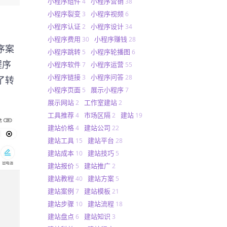
小程序组件
小程序营销
4
38
小程序裂变
小程序视频
3
6
小程序认证
小程序设计
2
34
小程序费用
小程序赚钱
30
28
序案
小程序跳转
小程序轮播图
5
6
程序
小程序软件
小程序运营
7
55
小程序链接
小程序问答
3
28
了转
小程序页面
展示小程序
5
7
展示网站
工作室建站
2
2
工具推荐
市场区隔
建站
4
2
19
建站价格
建站公司
4
22
建站工具
建站平台
15
28
建站成本
建站技巧
10
5
建站报价
建站推广
5
2
建站教程
建站方案
40
5
建站案例
建站模板
7
21
建站步骤
建站流程
10
18
建站盘点
建站知识
6
3