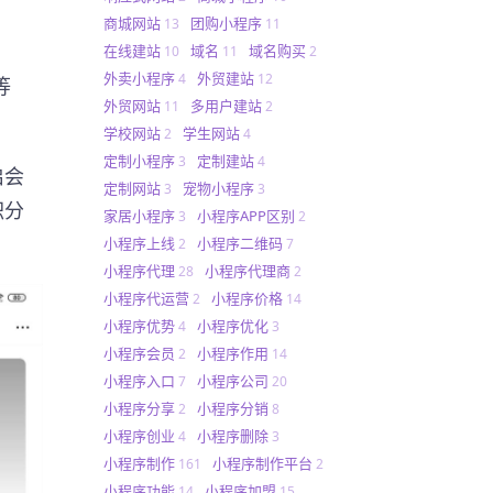
商城网站
团购小程序
13
11
在线建站
域名
域名购买
10
11
2
外卖小程序
外贸建站
4
12
等
外贸网站
多用户建站
11
2
学校网站
学生网站
2
4
定制小程序
定制建站
3
4
启会
定制网站
宠物小程序
3
3
积分
家居小程序
小程序APP区别
3
2
小程序上线
小程序二维码
2
7
小程序代理
小程序代理商
28
2
小程序代运营
小程序价格
2
14
小程序优势
小程序优化
4
3
小程序会员
小程序作用
2
14
小程序入口
小程序公司
7
20
小程序分享
小程序分销
2
8
小程序创业
小程序删除
4
3
小程序制作
小程序制作平台
161
2
小程序功能
小程序加盟
14
15