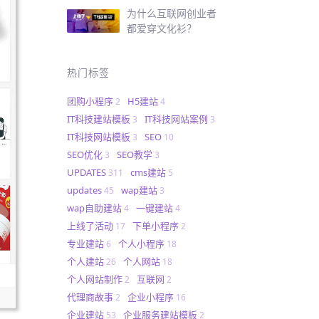
为什么互联网创业者
都爱穿文化衫？
热门标签
团购小程序
H5建站
2
4
IT科技建站模板
IT科技网站案例
3
3
IT科技网站模板
SEO
3
10
SEO优化
SEO教学
3
3
UPDATES
cms建站
311
5
updates
wap建站
45
3
wap自助建站
一键建站
4
4
上线了活动
下单小程序
17
2
专业建站
个人小程序
6
18
个人建站
个人网站
26
18
个人网站制作
互联网
2
2
代理商故事
企业小程序
2
16
企业建站
企业服务建站模板
53
2