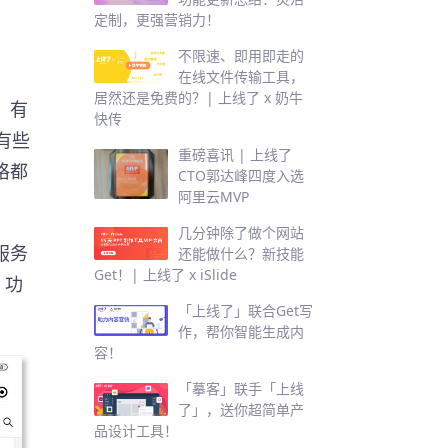
定制，更强营销力！
不限速、即用即走的
在线文件传输工具，
居然还是免费的？| 上线了 x 奶牛
。有
快传
有些
重磅喜讯 | 上线了
格都
CTO郭达峰四度入选
阿里云MVP
几分钟除了做个网站
服务
还能做什么？新技能
Get！| 上线了 x iSlide
，功
「上线了」联合Get写
作，帮你智能生成内
容！
「摹客」联手「上线
了」，送你超简单产
品设计工具！