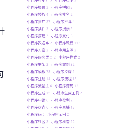
3
2
小程序报价
小程序拼团
3
3
小程序授权
小程序排名
4
2
小程序推广
小程序推荐
27
4
计
小程序插件
小程序搜索
3
3
小程序搭建
小程序支付
3
3
小程序改名字
小程序教程
2
113
小程序方案
小程序朋友圈
2
2
小程序服务类目
小程序样式
2
2
小程序框架
小程序案例
2
32
何
小程序模板
小程序步骤
78
5
小程序注册
小程序流程
14
18
小程序流量主
小程序源码
6
12
小程序生成
小程序生成工具
15
2
小程序申请
小程序盈利
6
2
小程序盘点
小程序直播
6
18
小程序码
小程序示例
5
2
小程序社区
小程序科普
2
52