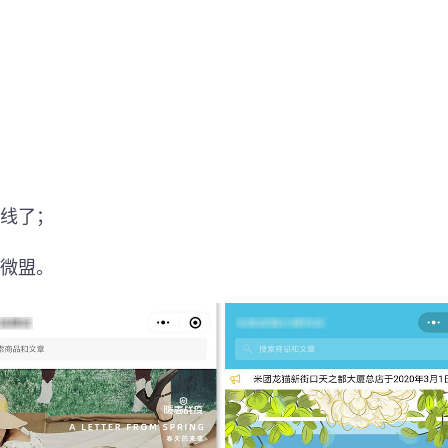
；
；
上线了；
=微盟。