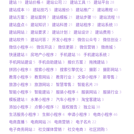
建站
建站价格
建站公司
建站工具
建站平台
19
4
22
15
28
建站成本
建站技巧
建站报价
建站推广
建站教程
10
5
5
2
40
建站方案
建站案例
建站模板
建站步骤
建站流程
5
7
21
10
18
建站盘点
建站知识
建站科普
建站程序
建站系统
6
3
21
2
33
建站网站
建站要求
建站计划
建站设计
建站费用
2
2
2
2
5
建站软件
建站问答
开发小程序
微信公众号
微信创业
5
2
2
2
2
微信小程序
微信开店
微信更新
微信营销
微商城
46
2
2
3
5
快速建站
房地产小程序
手机建站
手机建站系统
8
2
16
2
手机网站建设
手机自助建站
报价方案
拖拽建站
5
3
2
3
拼团小程序
搜索小程序
搜索引擎优化
摄影
摄影网站
8
3
2
2
5
教育小程序
教育网站
教育行业
文章小程序
新零售
9
2
3
7
2
旅游小程序
旅游网站
智慧零售
智能名片
3
2
2
29
智能小程序
智能建站
服装小程序
服装网站
服装行业
9
7
4
2
3
模板建站
水果小程序
汽车小程序
淘宝客建站
8
2
3
3
添加小程序
点餐小程序
版权报告
独立站
2
12
2
38
生活服务小程序
生鲜小程序
申请小程序
电商小程序
3
4
3
46
电商直播
电商网站
电商营销
电子名片
5
26
2
22
电子商务网站
社交媒体营销
社交电商
社区团购
2
7
3
5