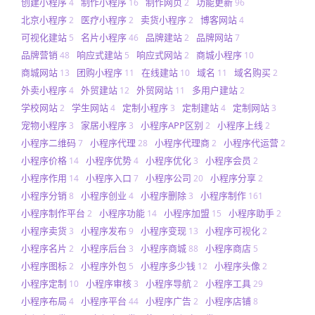
创建小程序
制作小程序
制作网页
功能更新
4
16
2
96
北京小程序
医疗小程序
卖货小程序
博客网站
2
2
2
4
可视化建站
名片小程序
品牌建站
品牌网站
5
46
2
7
品牌营销
响应式建站
响应式网站
商城小程序
48
5
2
10
商城网站
团购小程序
在线建站
域名
域名购买
13
11
10
11
2
外卖小程序
外贸建站
外贸网站
多用户建站
4
12
11
2
学校网站
学生网站
定制小程序
定制建站
定制网站
2
4
3
4
3
宠物小程序
家居小程序
小程序APP区别
小程序上线
3
3
2
2
小程序二维码
小程序代理
小程序代理商
小程序代运营
7
28
2
2
小程序价格
小程序优势
小程序优化
小程序会员
14
4
3
2
小程序作用
小程序入口
小程序公司
小程序分享
14
7
20
2
小程序分销
小程序创业
小程序删除
小程序制作
8
4
3
161
小程序制作平台
小程序功能
小程序加盟
小程序助手
2
14
15
2
小程序卖货
小程序发布
小程序变现
小程序可视化
3
9
13
2
小程序名片
小程序后台
小程序商城
小程序商店
2
3
88
5
小程序图标
小程序外包
小程序多少钱
小程序头像
2
5
12
2
小程序定制
小程序审核
小程序导航
小程序工具
10
3
2
29
小程序布局
小程序平台
小程序广告
小程序店铺
4
44
2
8