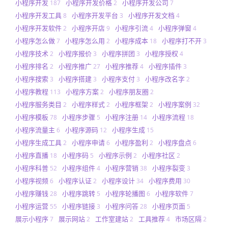
小程序开发
小程序开发价格
小程序开发公司
187
2
7
小程序开发工具
小程序开发平台
小程序开发文档
8
3
4
小程序开发软件
小程序开店
小程序引流
小程序弹窗
2
9
4
4
小程序怎么做
小程序怎么用
小程序成本
小程序打不开
7
2
18
3
小程序技术
小程序报价
小程序拼团
小程序授权
2
3
3
4
小程序排名
小程序推广
小程序推荐
小程序插件
2
27
4
3
小程序搜索
小程序搭建
小程序支付
小程序改名字
3
3
3
2
小程序教程
小程序方案
小程序朋友圈
113
2
2
小程序服务类目
小程序样式
小程序框架
小程序案例
2
2
2
32
小程序模板
小程序步骤
小程序注册
小程序流程
78
5
14
18
小程序流量主
小程序源码
小程序生成
6
12
15
小程序生成工具
小程序申请
小程序盈利
小程序盘点
2
6
2
6
小程序直播
小程序码
小程序示例
小程序社区
18
5
2
2
小程序科普
小程序组件
小程序营销
小程序裂变
52
4
38
3
小程序视频
小程序认证
小程序设计
小程序费用
6
2
34
30
小程序赚钱
小程序跳转
小程序轮播图
小程序软件
28
5
6
7
小程序运营
小程序链接
小程序问答
小程序页面
55
3
28
5
展示小程序
展示网站
工作室建站
工具推荐
市场区隔
7
2
2
4
2