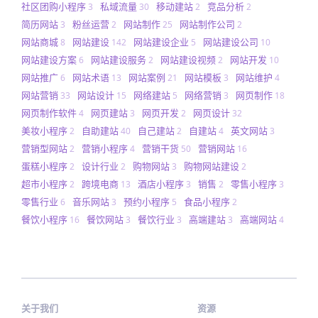
社区团购小程序
私域流量
移动建站
竞品分析
3
30
2
2
简历网站
粉丝运营
网站制作
网站制作公司
3
2
25
2
网站商城
网站建设
网站建设企业
网站建设公司
8
142
5
10
网站建设方案
网站建设服务
网站建设视频
网站开发
6
2
2
10
网站推广
网站术语
网站案例
网站模板
网站维护
6
13
21
3
4
网站营销
网站设计
网络建站
网络营销
网页制作
33
15
5
3
18
网页制作软件
网页建站
网页开发
网页设计
4
3
2
32
美妆小程序
自助建站
自己建站
自建站
英文网站
2
40
2
4
3
营销型网站
营销小程序
营销干货
营销网站
2
4
50
16
蛋糕小程序
设计行业
购物网站
购物网站建设
2
2
3
2
超市小程序
跨境电商
酒店小程序
销售
零售小程序
2
13
3
2
3
零售行业
音乐网站
预约小程序
食品小程序
6
3
5
2
餐饮小程序
餐饮网站
餐饮行业
高端建站
高端网站
16
3
3
3
4
关于我们
资源