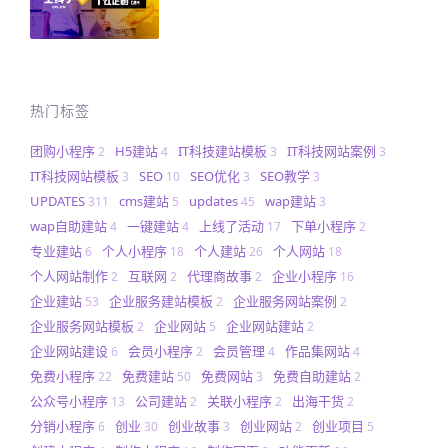
热门标签
团购小程序
H5建站
IT科技建站模板
IT科技网站案例
2
4
3
3
IT科技网站模板
SEO
SEO优化
SEO教学
3
10
3
3
UPDATES
cms建站
updates
wap建站
311
5
45
3
wap自助建站
一键建站
上线了活动
下单小程序
4
4
17
2
专业建站
个人小程序
个人建站
个人网站
6
18
26
18
个人网站制作
互联网
代理商故事
企业小程序
2
2
2
16
企业建站
企业服务建站模板
企业服务网站案例
53
2
2
企业服务网站模板
企业网站
企业网站建站
2
5
2
企业网站建设
会员小程序
会员管理
作品集网站
6
2
4
4
免费小程序
免费建站
免费网站
免费自助建站
22
50
3
2
公众号小程序
公司建站
关联小程序
出海干货
13
2
2
2
分销小程序
创业
创业故事
创业网站
创业项目
6
30
3
2
5