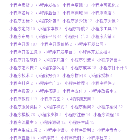
小程序卖货
小程序发布
小程序变现
小程序可视化
3
9
13
2
小程序名片
小程序后台
小程序商城
小程序商店
2
3
88
5
小程序图标
小程序外包
小程序多少钱
小程序头像
2
5
12
2
小程序定制
小程序审核
小程序导航
小程序工具
10
3
2
29
小程序布局
小程序平台
小程序广告
小程序店铺
4
44
2
8
小程序开发
小程序开发价格
小程序开发公司
187
2
7
小程序开发工具
小程序开发平台
小程序开发文档
8
3
4
小程序开发软件
小程序开店
小程序引流
小程序弹窗
2
9
4
4
小程序怎么做
小程序怎么用
小程序成本
小程序打不开
7
2
18
3
小程序技术
小程序报价
小程序拼团
小程序授权
2
3
3
4
小程序排名
小程序推广
小程序推荐
小程序插件
2
27
4
3
小程序搜索
小程序搭建
小程序支付
小程序改名字
3
3
3
2
小程序教程
小程序方案
小程序朋友圈
113
2
2
小程序服务类目
小程序样式
小程序框架
小程序案例
2
2
2
32
小程序模板
小程序步骤
小程序注册
小程序流程
78
5
14
18
小程序流量主
小程序源码
小程序生成
6
12
15
小程序生成工具
小程序申请
小程序盈利
小程序盘点
2
6
2
6
小程序直播
小程序码
小程序示例
小程序社区
18
5
2
2