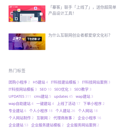
「摹客」联手「上线了」，送你超简单
产品设计工具！
为什么互联网创业者都爱穿文化衫？
热门标签
团购小程序
H5建站
IT科技建站模板
IT科技网站案例
2
4
3
3
IT科技网站模板
SEO
SEO优化
SEO教学
3
10
3
3
UPDATES
cms建站
updates
wap建站
311
5
45
3
wap自助建站
一键建站
上线了活动
下单小程序
4
4
17
2
专业建站
个人小程序
个人建站
个人网站
6
18
26
18
个人网站制作
互联网
代理商故事
企业小程序
2
2
2
16
企业建站
企业服务建站模板
企业服务网站案例
53
2
2