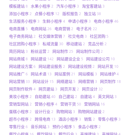
模板建站
水果小程序
汽车小程序
淘宝客建站
8
2
3
3
添加小程序
点餐小程序
版权报告
独立站
2
12
2
38
生活服务小程序
生鲜小程序
申请小程序
电商小程序
3
4
3
46
电商直播
电商网站
电商营销
电子名片
5
26
2
22
电子商务网站
社交媒体营销
社交电商
社区团购
2
7
3
5
社区团购小程序
私域流量
移动建站
竞品分析
3
30
2
2
简历网站
粉丝运营
网站制作
网站制作公司
3
2
25
2
网站商城
网站建设
网站建设企业
网站建设公司
8
142
5
10
网站建设方案
网站建设服务
网站建设视频
网站开发
6
2
2
10
网站推广
网站术语
网站案例
网站模板
网站维护
6
13
21
3
4
网站营销
网站设计
网络建站
网络营销
网页制作
33
15
5
3
18
网页制作软件
网页建站
网页开发
网页设计
4
3
2
32
美妆小程序
自助建站
自己建站
自建站
英文网站
2
40
2
4
3
营销型网站
营销小程序
营销干货
营销网站
2
4
50
16
蛋糕小程序
设计行业
购物网站
购物网站建设
2
2
3
2
超市小程序
跨境电商
酒店小程序
销售
零售小程序
2
13
3
2
3
零售行业
音乐网站
预约小程序
食品小程序
6
3
5
2
餐饮小程序
餐饮网站
餐饮行业
高端建站
高端网站
16
3
3
3
4