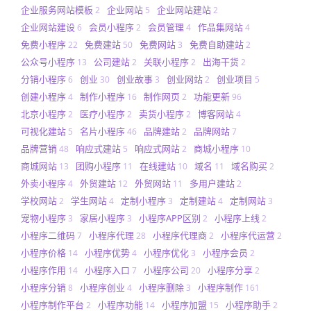
企业服务网站模板
企业网站
企业网站建站
2
5
2
企业网站建设
会员小程序
会员管理
作品集网站
6
2
4
4
免费小程序
免费建站
免费网站
免费自助建站
22
50
3
2
公众号小程序
公司建站
关联小程序
出海干货
13
2
2
2
分销小程序
创业
创业故事
创业网站
创业项目
6
30
3
2
5
创建小程序
制作小程序
制作网页
功能更新
4
16
2
96
北京小程序
医疗小程序
卖货小程序
博客网站
2
2
2
4
可视化建站
名片小程序
品牌建站
品牌网站
5
46
2
7
品牌营销
响应式建站
响应式网站
商城小程序
48
5
2
10
商城网站
团购小程序
在线建站
域名
域名购买
13
11
10
11
2
外卖小程序
外贸建站
外贸网站
多用户建站
4
12
11
2
学校网站
学生网站
定制小程序
定制建站
定制网站
2
4
3
4
3
宠物小程序
家居小程序
小程序APP区别
小程序上线
3
3
2
2
小程序二维码
小程序代理
小程序代理商
小程序代运营
7
28
2
2
小程序价格
小程序优势
小程序优化
小程序会员
14
4
3
2
小程序作用
小程序入口
小程序公司
小程序分享
14
7
20
2
小程序分销
小程序创业
小程序删除
小程序制作
8
4
3
161
小程序制作平台
小程序功能
小程序加盟
小程序助手
2
14
15
2