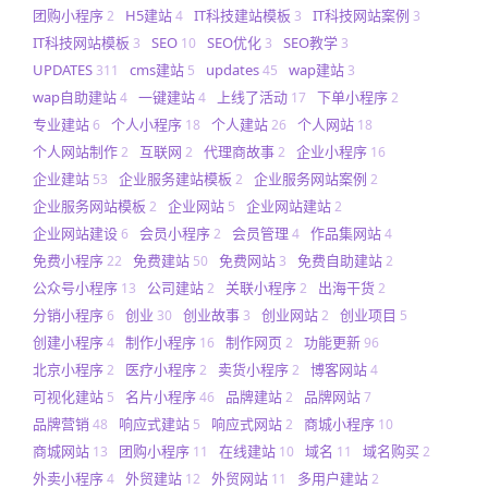
团购小程序
H5建站
IT科技建站模板
IT科技网站案例
2
4
3
3
IT科技网站模板
SEO
SEO优化
SEO教学
3
10
3
3
UPDATES
cms建站
updates
wap建站
311
5
45
3
wap自助建站
一键建站
上线了活动
下单小程序
4
4
17
2
专业建站
个人小程序
个人建站
个人网站
6
18
26
18
个人网站制作
互联网
代理商故事
企业小程序
2
2
2
16
企业建站
企业服务建站模板
企业服务网站案例
53
2
2
企业服务网站模板
企业网站
企业网站建站
2
5
2
企业网站建设
会员小程序
会员管理
作品集网站
6
2
4
4
免费小程序
免费建站
免费网站
免费自助建站
22
50
3
2
公众号小程序
公司建站
关联小程序
出海干货
13
2
2
2
分销小程序
创业
创业故事
创业网站
创业项目
6
30
3
2
5
创建小程序
制作小程序
制作网页
功能更新
4
16
2
96
北京小程序
医疗小程序
卖货小程序
博客网站
2
2
2
4
可视化建站
名片小程序
品牌建站
品牌网站
5
46
2
7
品牌营销
响应式建站
响应式网站
商城小程序
48
5
2
10
商城网站
团购小程序
在线建站
域名
域名购买
13
11
10
11
2
外卖小程序
外贸建站
外贸网站
多用户建站
4
12
11
2