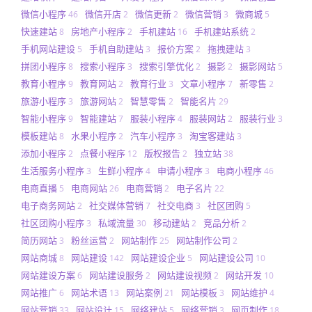
微信小程序
微信开店
微信更新
微信营销
微商城
46
2
2
3
5
快速建站
房地产小程序
手机建站
手机建站系统
8
2
16
2
手机网站建设
手机自助建站
报价方案
拖拽建站
5
3
2
3
拼团小程序
搜索小程序
搜索引擎优化
摄影
摄影网站
8
3
2
2
5
教育小程序
教育网站
教育行业
文章小程序
新零售
9
2
3
7
2
旅游小程序
旅游网站
智慧零售
智能名片
3
2
2
29
智能小程序
智能建站
服装小程序
服装网站
服装行业
9
7
4
2
3
模板建站
水果小程序
汽车小程序
淘宝客建站
8
2
3
3
添加小程序
点餐小程序
版权报告
独立站
2
12
2
38
生活服务小程序
生鲜小程序
申请小程序
电商小程序
3
4
3
46
电商直播
电商网站
电商营销
电子名片
5
26
2
22
电子商务网站
社交媒体营销
社交电商
社区团购
2
7
3
5
社区团购小程序
私域流量
移动建站
竞品分析
3
30
2
2
简历网站
粉丝运营
网站制作
网站制作公司
3
2
25
2
网站商城
网站建设
网站建设企业
网站建设公司
8
142
5
10
网站建设方案
网站建设服务
网站建设视频
网站开发
6
2
2
10
网站推广
网站术语
网站案例
网站模板
网站维护
6
13
21
3
4
网站营销
网站设计
网络建站
网络营销
网页制作
33
15
5
3
18