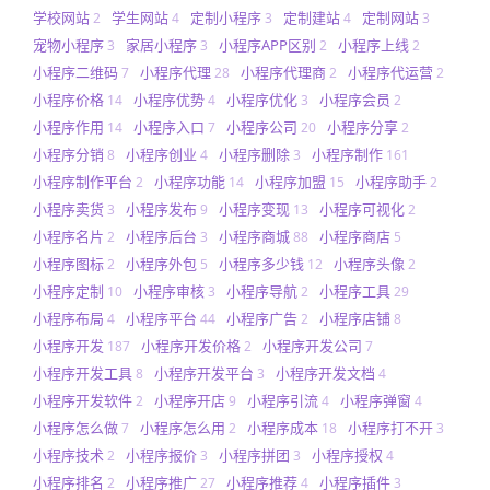
学校网站
学生网站
定制小程序
定制建站
定制网站
2
4
3
4
3
宠物小程序
家居小程序
小程序APP区别
小程序上线
3
3
2
2
小程序二维码
小程序代理
小程序代理商
小程序代运营
7
28
2
2
小程序价格
小程序优势
小程序优化
小程序会员
14
4
3
2
小程序作用
小程序入口
小程序公司
小程序分享
14
7
20
2
小程序分销
小程序创业
小程序删除
小程序制作
8
4
3
161
小程序制作平台
小程序功能
小程序加盟
小程序助手
2
14
15
2
小程序卖货
小程序发布
小程序变现
小程序可视化
3
9
13
2
小程序名片
小程序后台
小程序商城
小程序商店
2
3
88
5
小程序图标
小程序外包
小程序多少钱
小程序头像
2
5
12
2
小程序定制
小程序审核
小程序导航
小程序工具
10
3
2
29
小程序布局
小程序平台
小程序广告
小程序店铺
4
44
2
8
小程序开发
小程序开发价格
小程序开发公司
187
2
7
小程序开发工具
小程序开发平台
小程序开发文档
8
3
4
小程序开发软件
小程序开店
小程序引流
小程序弹窗
2
9
4
4
小程序怎么做
小程序怎么用
小程序成本
小程序打不开
7
2
18
3
小程序技术
小程序报价
小程序拼团
小程序授权
2
3
3
4
小程序排名
小程序推广
小程序推荐
小程序插件
2
27
4
3