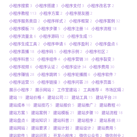
小程序搜索
小程序搭建
小程序支付
小程序改名字
3
3
3
2
小程序教程
小程序方案
小程序朋友圈
113
2
2
小程序服务类目
小程序样式
小程序框架
小程序案例
2
2
2
32
小程序模板
小程序步骤
小程序注册
小程序流程
78
5
14
18
小程序流量主
小程序源码
小程序生成
6
12
15
小程序生成工具
小程序申请
小程序盈利
小程序盘点
2
6
2
6
小程序直播
小程序码
小程序示例
小程序社区
18
5
2
2
小程序科普
小程序组件
小程序营销
小程序裂变
52
4
38
3
小程序视频
小程序认证
小程序设计
小程序费用
6
2
34
30
小程序赚钱
小程序跳转
小程序轮播图
小程序软件
28
5
6
7
小程序运营
小程序链接
小程序问答
小程序页面
55
3
28
5
展示小程序
展示网站
工作室建站
工具推荐
市场区隔
7
2
2
4
2
建站
建站价格
建站公司
建站工具
建站平台
19
4
22
15
28
建站成本
建站技巧
建站报价
建站推广
建站教程
10
5
5
2
40
建站方案
建站案例
建站模板
建站步骤
建站流程
5
7
21
10
18
建站盘点
建站知识
建站科普
建站程序
建站系统
6
3
21
2
33
建站网站
建站要求
建站计划
建站设计
建站费用
2
2
2
2
5
建站软件
建站问答
开发小程序
微信公众号
微信创业
5
2
2
2
2