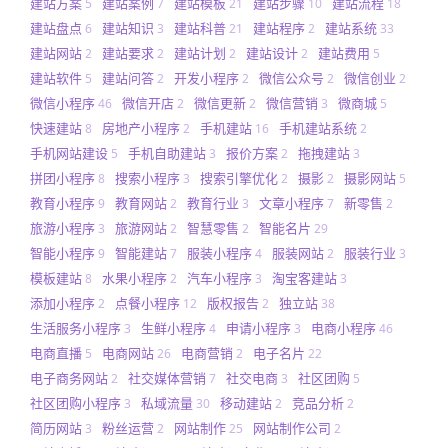
建站方案
建站案例
建站模板
建站步骤
建站流程
5
7
21
10
18
建站盘点
建站知识
建站科普
建站程序
建站系统
6
3
21
2
33
建站网站
建站要求
建站计划
建站设计
建站费用
2
2
2
2
5
建站软件
建站问答
开发小程序
微信公众号
微信创业
5
2
2
2
2
微信小程序
微信开店
微信更新
微信营销
微商城
46
2
2
3
5
快速建站
房地产小程序
手机建站
手机建站系统
8
2
16
2
手机网站建设
手机自助建站
报价方案
拖拽建站
5
3
2
3
拼团小程序
搜索小程序
搜索引擎优化
摄影
摄影网站
8
3
2
2
5
教育小程序
教育网站
教育行业
文章小程序
新零售
9
2
3
7
2
旅游小程序
旅游网站
智慧零售
智能名片
3
2
2
29
智能小程序
智能建站
服装小程序
服装网站
服装行业
9
7
4
2
3
模板建站
水果小程序
汽车小程序
淘宝客建站
8
2
3
3
添加小程序
点餐小程序
版权报告
独立站
2
12
2
38
生活服务小程序
生鲜小程序
申请小程序
电商小程序
3
4
3
46
电商直播
电商网站
电商营销
电子名片
5
26
2
22
电子商务网站
社交媒体营销
社交电商
社区团购
2
7
3
5
社区团购小程序
私域流量
移动建站
竞品分析
3
30
2
2
简历网站
粉丝运营
网站制作
网站制作公司
3
2
25
2