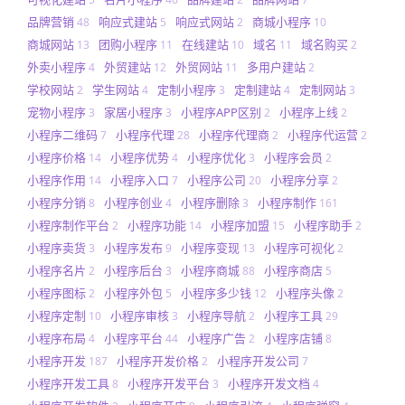
品牌营销
响应式建站
响应式网站
商城小程序
48
5
2
10
商城网站
团购小程序
在线建站
域名
域名购买
13
11
10
11
2
外卖小程序
外贸建站
外贸网站
多用户建站
4
12
11
2
学校网站
学生网站
定制小程序
定制建站
定制网站
2
4
3
4
3
宠物小程序
家居小程序
小程序APP区别
小程序上线
3
3
2
2
小程序二维码
小程序代理
小程序代理商
小程序代运营
7
28
2
2
小程序价格
小程序优势
小程序优化
小程序会员
14
4
3
2
小程序作用
小程序入口
小程序公司
小程序分享
14
7
20
2
小程序分销
小程序创业
小程序删除
小程序制作
8
4
3
161
小程序制作平台
小程序功能
小程序加盟
小程序助手
2
14
15
2
小程序卖货
小程序发布
小程序变现
小程序可视化
3
9
13
2
小程序名片
小程序后台
小程序商城
小程序商店
2
3
88
5
小程序图标
小程序外包
小程序多少钱
小程序头像
2
5
12
2
小程序定制
小程序审核
小程序导航
小程序工具
10
3
2
29
小程序布局
小程序平台
小程序广告
小程序店铺
4
44
2
8
小程序开发
小程序开发价格
小程序开发公司
187
2
7
小程序开发工具
小程序开发平台
小程序开发文档
8
3
4