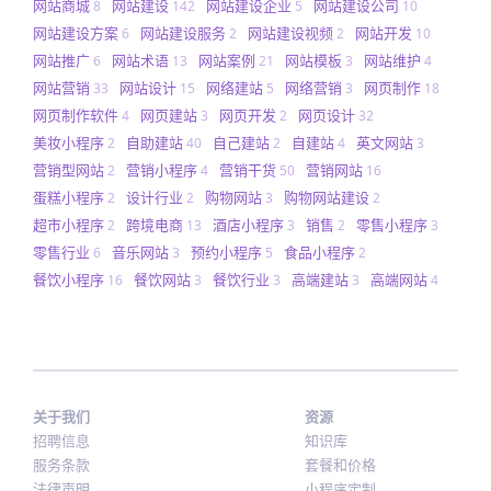
网站商城
网站建设
网站建设企业
网站建设公司
8
142
5
10
网站建设方案
网站建设服务
网站建设视频
网站开发
6
2
2
10
网站推广
网站术语
网站案例
网站模板
网站维护
6
13
21
3
4
网站营销
网站设计
网络建站
网络营销
网页制作
33
15
5
3
18
网页制作软件
网页建站
网页开发
网页设计
4
3
2
32
美妆小程序
自助建站
自己建站
自建站
英文网站
2
40
2
4
3
营销型网站
营销小程序
营销干货
营销网站
2
4
50
16
蛋糕小程序
设计行业
购物网站
购物网站建设
2
2
3
2
超市小程序
跨境电商
酒店小程序
销售
零售小程序
2
13
3
2
3
零售行业
音乐网站
预约小程序
食品小程序
6
3
5
2
餐饮小程序
餐饮网站
餐饮行业
高端建站
高端网站
16
3
3
3
4
关于我们
资源
招聘信息
知识库
服务条款
套餐和价格
法律声明
小程序定制