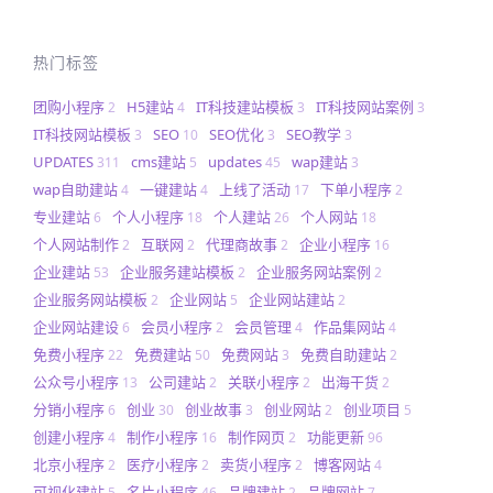
热门标签
团购小程序
H5建站
IT科技建站模板
IT科技网站案例
2
4
3
3
IT科技网站模板
SEO
SEO优化
SEO教学
3
10
3
3
UPDATES
cms建站
updates
wap建站
311
5
45
3
wap自助建站
一键建站
上线了活动
下单小程序
4
4
17
2
专业建站
个人小程序
个人建站
个人网站
6
18
26
18
个人网站制作
互联网
代理商故事
企业小程序
2
2
2
16
企业建站
企业服务建站模板
企业服务网站案例
53
2
2
企业服务网站模板
企业网站
企业网站建站
2
5
2
企业网站建设
会员小程序
会员管理
作品集网站
6
2
4
4
免费小程序
免费建站
免费网站
免费自助建站
22
50
3
2
公众号小程序
公司建站
关联小程序
出海干货
13
2
2
2
分销小程序
创业
创业故事
创业网站
创业项目
6
30
3
2
5
创建小程序
制作小程序
制作网页
功能更新
4
16
2
96
北京小程序
医疗小程序
卖货小程序
博客网站
2
2
2
4
可视化建站
名片小程序
品牌建站
品牌网站
5
46
2
7