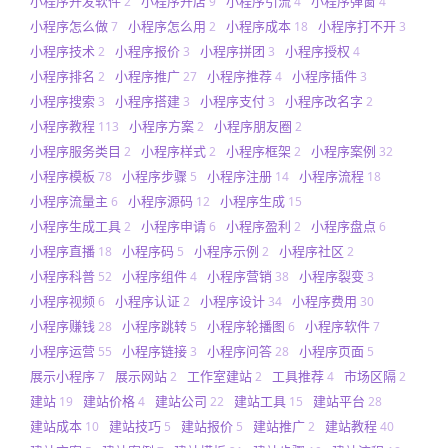
小程序开发软件
小程序开店
小程序引流
小程序弹窗
2
9
4
4
小程序怎么做
小程序怎么用
小程序成本
小程序打不开
7
2
18
3
小程序技术
小程序报价
小程序拼团
小程序授权
2
3
3
4
小程序排名
小程序推广
小程序推荐
小程序插件
2
27
4
3
小程序搜索
小程序搭建
小程序支付
小程序改名字
3
3
3
2
小程序教程
小程序方案
小程序朋友圈
113
2
2
小程序服务类目
小程序样式
小程序框架
小程序案例
2
2
2
32
小程序模板
小程序步骤
小程序注册
小程序流程
78
5
14
18
小程序流量主
小程序源码
小程序生成
6
12
15
小程序生成工具
小程序申请
小程序盈利
小程序盘点
2
6
2
6
小程序直播
小程序码
小程序示例
小程序社区
18
5
2
2
小程序科普
小程序组件
小程序营销
小程序裂变
52
4
38
3
小程序视频
小程序认证
小程序设计
小程序费用
6
2
34
30
小程序赚钱
小程序跳转
小程序轮播图
小程序软件
28
5
6
7
小程序运营
小程序链接
小程序问答
小程序页面
55
3
28
5
展示小程序
展示网站
工作室建站
工具推荐
市场区隔
7
2
2
4
2
建站
建站价格
建站公司
建站工具
建站平台
19
4
22
15
28
建站成本
建站技巧
建站报价
建站推广
建站教程
10
5
5
2
40