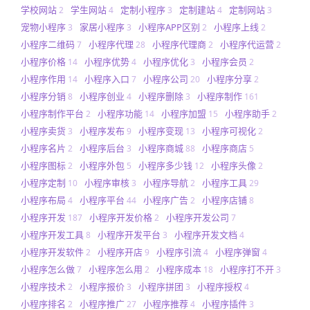
学校网站
学生网站
定制小程序
定制建站
定制网站
2
4
3
4
3
宠物小程序
家居小程序
小程序APP区别
小程序上线
3
3
2
2
小程序二维码
小程序代理
小程序代理商
小程序代运营
7
28
2
2
小程序价格
小程序优势
小程序优化
小程序会员
14
4
3
2
小程序作用
小程序入口
小程序公司
小程序分享
14
7
20
2
小程序分销
小程序创业
小程序删除
小程序制作
8
4
3
161
小程序制作平台
小程序功能
小程序加盟
小程序助手
2
14
15
2
小程序卖货
小程序发布
小程序变现
小程序可视化
3
9
13
2
小程序名片
小程序后台
小程序商城
小程序商店
2
3
88
5
小程序图标
小程序外包
小程序多少钱
小程序头像
2
5
12
2
小程序定制
小程序审核
小程序导航
小程序工具
10
3
2
29
小程序布局
小程序平台
小程序广告
小程序店铺
4
44
2
8
小程序开发
小程序开发价格
小程序开发公司
187
2
7
小程序开发工具
小程序开发平台
小程序开发文档
8
3
4
小程序开发软件
小程序开店
小程序引流
小程序弹窗
2
9
4
4
小程序怎么做
小程序怎么用
小程序成本
小程序打不开
7
2
18
3
小程序技术
小程序报价
小程序拼团
小程序授权
2
3
3
4
小程序排名
小程序推广
小程序推荐
小程序插件
2
27
4
3