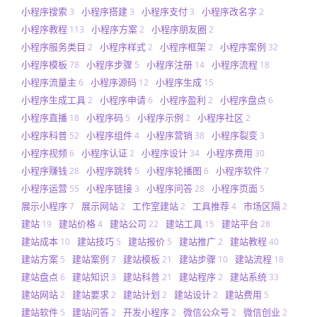
小程序搜索
小程序搭建
小程序支付
小程序改名字
3
3
3
2
小程序教程
小程序方案
小程序朋友圈
113
2
2
小程序服务类目
小程序样式
小程序框架
小程序案例
2
2
2
32
小程序模板
小程序步骤
小程序注册
小程序流程
78
5
14
18
小程序流量主
小程序源码
小程序生成
6
12
15
小程序生成工具
小程序申请
小程序盈利
小程序盘点
2
6
2
6
小程序直播
小程序码
小程序示例
小程序社区
18
5
2
2
小程序科普
小程序组件
小程序营销
小程序裂变
52
4
38
3
小程序视频
小程序认证
小程序设计
小程序费用
6
2
34
30
小程序赚钱
小程序跳转
小程序轮播图
小程序软件
28
5
6
7
小程序运营
小程序链接
小程序问答
小程序页面
55
3
28
5
展示小程序
展示网站
工作室建站
工具推荐
市场区隔
7
2
2
4
2
建站
建站价格
建站公司
建站工具
建站平台
19
4
22
15
28
建站成本
建站技巧
建站报价
建站推广
建站教程
10
5
5
2
40
建站方案
建站案例
建站模板
建站步骤
建站流程
5
7
21
10
18
建站盘点
建站知识
建站科普
建站程序
建站系统
6
3
21
2
33
建站网站
建站要求
建站计划
建站设计
建站费用
2
2
2
2
5
建站软件
建站问答
开发小程序
微信公众号
微信创业
5
2
2
2
2