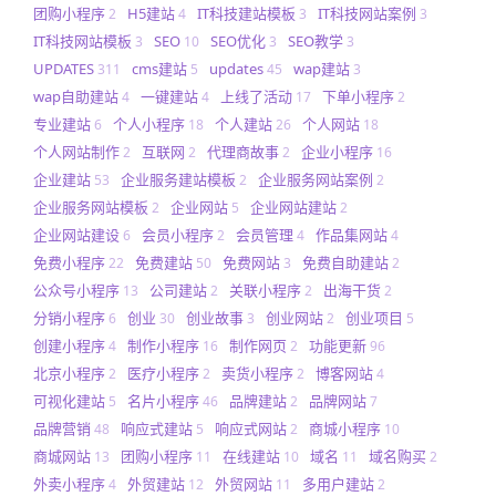
团购小程序
H5建站
IT科技建站模板
IT科技网站案例
2
4
3
3
IT科技网站模板
SEO
SEO优化
SEO教学
3
10
3
3
UPDATES
cms建站
updates
wap建站
311
5
45
3
wap自助建站
一键建站
上线了活动
下单小程序
4
4
17
2
专业建站
个人小程序
个人建站
个人网站
6
18
26
18
个人网站制作
互联网
代理商故事
企业小程序
2
2
2
16
企业建站
企业服务建站模板
企业服务网站案例
53
2
2
企业服务网站模板
企业网站
企业网站建站
2
5
2
企业网站建设
会员小程序
会员管理
作品集网站
6
2
4
4
免费小程序
免费建站
免费网站
免费自助建站
22
50
3
2
公众号小程序
公司建站
关联小程序
出海干货
13
2
2
2
分销小程序
创业
创业故事
创业网站
创业项目
6
30
3
2
5
创建小程序
制作小程序
制作网页
功能更新
4
16
2
96
北京小程序
医疗小程序
卖货小程序
博客网站
2
2
2
4
可视化建站
名片小程序
品牌建站
品牌网站
5
46
2
7
品牌营销
响应式建站
响应式网站
商城小程序
48
5
2
10
商城网站
团购小程序
在线建站
域名
域名购买
13
11
10
11
2
外卖小程序
外贸建站
外贸网站
多用户建站
4
12
11
2