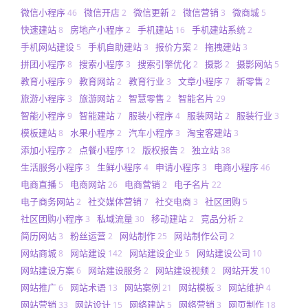
微信小程序
微信开店
微信更新
微信营销
微商城
46
2
2
3
5
快速建站
房地产小程序
手机建站
手机建站系统
8
2
16
2
手机网站建设
手机自助建站
报价方案
拖拽建站
5
3
2
3
拼团小程序
搜索小程序
搜索引擎优化
摄影
摄影网站
8
3
2
2
5
教育小程序
教育网站
教育行业
文章小程序
新零售
9
2
3
7
2
旅游小程序
旅游网站
智慧零售
智能名片
3
2
2
29
智能小程序
智能建站
服装小程序
服装网站
服装行业
9
7
4
2
3
模板建站
水果小程序
汽车小程序
淘宝客建站
8
2
3
3
添加小程序
点餐小程序
版权报告
独立站
2
12
2
38
生活服务小程序
生鲜小程序
申请小程序
电商小程序
3
4
3
46
电商直播
电商网站
电商营销
电子名片
5
26
2
22
电子商务网站
社交媒体营销
社交电商
社区团购
2
7
3
5
社区团购小程序
私域流量
移动建站
竞品分析
3
30
2
2
简历网站
粉丝运营
网站制作
网站制作公司
3
2
25
2
网站商城
网站建设
网站建设企业
网站建设公司
8
142
5
10
网站建设方案
网站建设服务
网站建设视频
网站开发
6
2
2
10
网站推广
网站术语
网站案例
网站模板
网站维护
6
13
21
3
4
网站营销
网站设计
网络建站
网络营销
网页制作
33
15
5
3
18