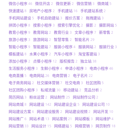
微信小程序
微信开店
微信更新
微信营销
微商城
46
2
2
3
5
快速建站
房地产小程序
手机建站
手机建站系统
8
2
16
2
手机网站建设
手机自助建站
报价方案
拖拽建站
5
3
2
3
拼团小程序
搜索小程序
搜索引擎优化
摄影
摄影网站
8
3
2
2
5
教育小程序
教育网站
教育行业
文章小程序
新零售
9
2
3
7
2
旅游小程序
旅游网站
智慧零售
智能名片
3
2
2
29
智能小程序
智能建站
服装小程序
服装网站
服装行业
9
7
4
2
3
模板建站
水果小程序
汽车小程序
淘宝客建站
8
2
3
3
添加小程序
点餐小程序
版权报告
独立站
2
12
2
38
生活服务小程序
生鲜小程序
申请小程序
电商小程序
3
4
3
46
电商直播
电商网站
电商营销
电子名片
5
26
2
22
电子商务网站
社交媒体营销
社交电商
社区团购
2
7
3
5
社区团购小程序
私域流量
移动建站
竞品分析
3
30
2
2
简历网站
粉丝运营
网站制作
网站制作公司
3
2
25
2
网站商城
网站建设
网站建设企业
网站建设公司
8
142
5
10
网站建设方案
网站建设服务
网站建设视频
网站开发
6
2
2
10
网站推广
网站术语
网站案例
网站模板
网站维护
6
13
21
3
4
网站营销
网站设计
网络建站
网络营销
网页制作
33
15
5
3
18