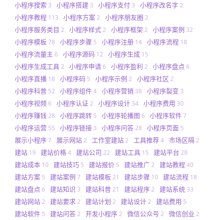
小程序搜索
小程序搭建
小程序支付
小程序改名字
3
3
3
2
小程序教程
小程序方案
小程序朋友圈
113
2
2
小程序服务类目
小程序样式
小程序框架
小程序案例
2
2
2
32
小程序模板
小程序步骤
小程序注册
小程序流程
78
5
14
18
小程序流量主
小程序源码
小程序生成
6
12
15
小程序生成工具
小程序申请
小程序盈利
小程序盘点
2
6
2
6
小程序直播
小程序码
小程序示例
小程序社区
18
5
2
2
小程序科普
小程序组件
小程序营销
小程序裂变
52
4
38
3
小程序视频
小程序认证
小程序设计
小程序费用
6
2
34
30
小程序赚钱
小程序跳转
小程序轮播图
小程序软件
28
5
6
7
小程序运营
小程序链接
小程序问答
小程序页面
55
3
28
5
展示小程序
展示网站
工作室建站
工具推荐
市场区隔
7
2
2
4
2
建站
建站价格
建站公司
建站工具
建站平台
19
4
22
15
28
建站成本
建站技巧
建站报价
建站推广
建站教程
10
5
5
2
40
建站方案
建站案例
建站模板
建站步骤
建站流程
5
7
21
10
18
建站盘点
建站知识
建站科普
建站程序
建站系统
6
3
21
2
33
建站网站
建站要求
建站计划
建站设计
建站费用
2
2
2
2
5
建站软件
建站问答
开发小程序
微信公众号
微信创业
5
2
2
2
2