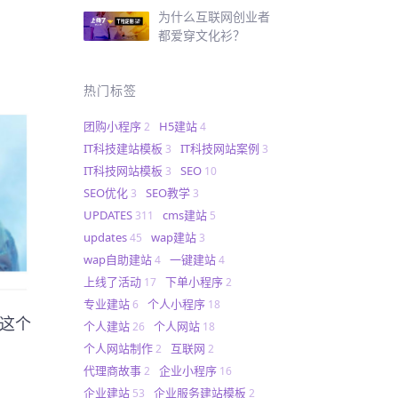
为什么互联网创业者
都爱穿文化衫？
热门标签
团购小程序
H5建站
2
4
IT科技建站模板
IT科技网站案例
3
3
IT科技网站模板
SEO
3
10
SEO优化
SEO教学
3
3
UPDATES
cms建站
311
5
updates
wap建站
45
3
wap自助建站
一键建站
4
4
上线了活动
下单小程序
17
2
专业建站
个人小程序
6
18
这个
个人建站
个人网站
26
18
个人网站制作
互联网
2
2
代理商故事
企业小程序
2
16
企业建站
企业服务建站模板
53
2