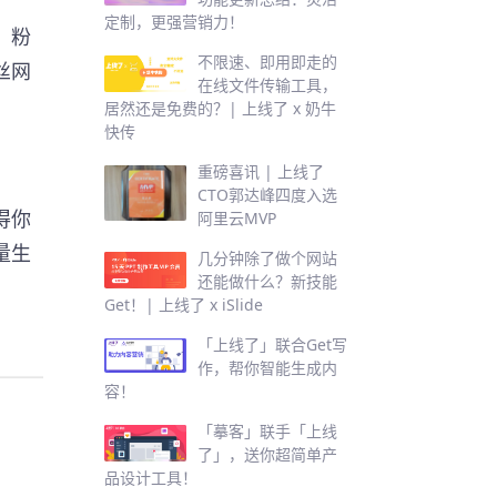
定制，更强营销力！
，粉
不限速、即用即走的
丝网
在线文件传输工具，
居然还是免费的？| 上线了 x 奶牛
快传
重磅喜讯 | 上线了
CTO郭达峰四度入选
得你
阿里云MVP
量生
几分钟除了做个网站
还能做什么？新技能
Get！| 上线了 x iSlide
「上线了」联合Get写
作，帮你智能生成内
容！
「摹客」联手「上线
了」，送你超简单产
品设计工具！