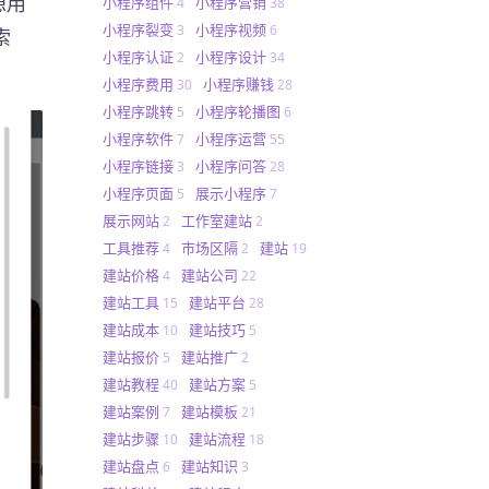
想用
小程序组件
小程序营销
4
38
小程序裂变
小程序视频
3
6
索
小程序认证
小程序设计
2
34
小程序费用
小程序赚钱
30
28
小程序跳转
小程序轮播图
5
6
小程序软件
小程序运营
7
55
小程序链接
小程序问答
3
28
小程序页面
展示小程序
5
7
展示网站
工作室建站
2
2
工具推荐
市场区隔
建站
4
2
19
建站价格
建站公司
4
22
建站工具
建站平台
15
28
建站成本
建站技巧
10
5
建站报价
建站推广
5
2
建站教程
建站方案
40
5
建站案例
建站模板
7
21
建站步骤
建站流程
10
18
建站盘点
建站知识
6
3