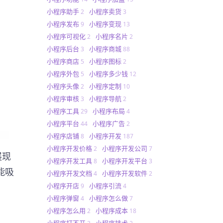
小程序助手
小程序卖货
2
3
小程序发布
小程序变现
9
13
小程序可视化
小程序名片
2
2
小程序后台
小程序商城
3
88
小程序商店
小程序图标
5
2
小程序外包
小程序多少钱
5
12
小程序头像
小程序定制
2
10
小程序审核
小程序导航
3
2
小程序工具
小程序布局
29
4
小程序平台
小程序广告
44
2
小程序店铺
小程序开发
8
187
小程序开发价格
小程序开发公司
2
7
展现
小程序开发工具
小程序开发平台
8
3
能吸
小程序开发文档
小程序开发软件
4
2
小程序开店
小程序引流
9
4
小程序弹窗
小程序怎么做
4
7
小程序怎么用
小程序成本
2
18
小程序打不开
小程序技术