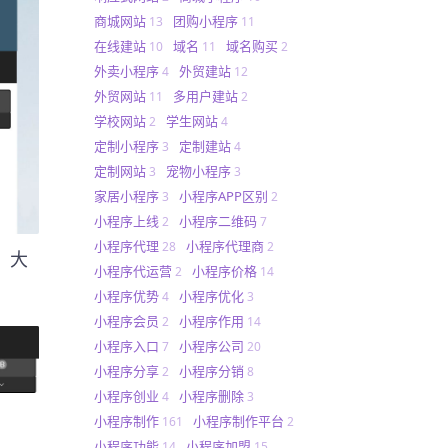
商城网站
团购小程序
13
11
在线建站
域名
域名购买
10
11
2
外卖小程序
外贸建站
4
12
外贸网站
多用户建站
11
2
学校网站
学生网站
2
4
定制小程序
定制建站
3
4
定制网站
宠物小程序
3
3
家居小程序
小程序APP区别
3
2
小程序上线
小程序二维码
2
7
小程序代理
小程序代理商
28
2
、大
小程序代运营
小程序价格
2
14
小程序优势
小程序优化
4
3
小程序会员
小程序作用
2
14
小程序入口
小程序公司
7
20
小程序分享
小程序分销
2
8
小程序创业
小程序删除
4
3
小程序制作
小程序制作平台
161
2
小程序功能
小程序加盟
14
15