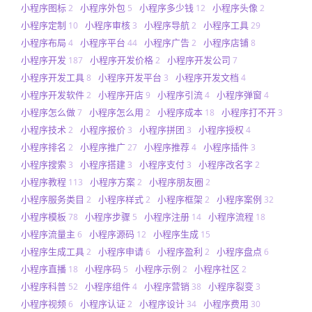
小程序图标
小程序外包
小程序多少钱
小程序头像
2
5
12
2
小程序定制
小程序审核
小程序导航
小程序工具
10
3
2
29
小程序布局
小程序平台
小程序广告
小程序店铺
4
44
2
8
小程序开发
小程序开发价格
小程序开发公司
187
2
7
小程序开发工具
小程序开发平台
小程序开发文档
8
3
4
小程序开发软件
小程序开店
小程序引流
小程序弹窗
2
9
4
4
小程序怎么做
小程序怎么用
小程序成本
小程序打不开
7
2
18
3
小程序技术
小程序报价
小程序拼团
小程序授权
2
3
3
4
小程序排名
小程序推广
小程序推荐
小程序插件
2
27
4
3
小程序搜索
小程序搭建
小程序支付
小程序改名字
3
3
3
2
小程序教程
小程序方案
小程序朋友圈
113
2
2
小程序服务类目
小程序样式
小程序框架
小程序案例
2
2
2
32
小程序模板
小程序步骤
小程序注册
小程序流程
78
5
14
18
小程序流量主
小程序源码
小程序生成
6
12
15
小程序生成工具
小程序申请
小程序盈利
小程序盘点
2
6
2
6
小程序直播
小程序码
小程序示例
小程序社区
18
5
2
2
小程序科普
小程序组件
小程序营销
小程序裂变
52
4
38
3
小程序视频
小程序认证
小程序设计
小程序费用
6
2
34
30