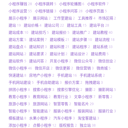
小程序赚钱
小程序跳转
小程序轮播图
小程序软件
28
5
6
7
小程序运营
小程序链接
小程序问答
小程序页面
55
3
28
5
展示小程序
展示网站
工作室建站
工具推荐
市场区隔
7
2
2
4
2
建站
建站价格
建站公司
建站工具
建站平台
19
4
22
15
28
建站成本
建站技巧
建站报价
建站推广
建站教程
10
5
5
2
40
建站方案
建站案例
建站模板
建站步骤
建站流程
5
7
21
10
18
建站盘点
建站知识
建站科普
建站程序
建站系统
6
3
21
2
33
建站网站
建站要求
建站计划
建站设计
建站费用
2
2
2
2
5
建站软件
建站问答
开发小程序
微信公众号
微信创业
5
2
2
2
2
微信小程序
微信开店
微信更新
微信营销
微商城
46
2
2
3
5
快速建站
房地产小程序
手机建站
手机建站系统
8
2
16
2
手机网站建设
手机自助建站
报价方案
拖拽建站
5
3
2
3
拼团小程序
搜索小程序
搜索引擎优化
摄影
摄影网站
8
3
2
2
5
教育小程序
教育网站
教育行业
文章小程序
新零售
9
2
3
7
2
旅游小程序
旅游网站
智慧零售
智能名片
3
2
2
29
智能小程序
智能建站
服装小程序
服装网站
服装行业
9
7
4
2
3
模板建站
水果小程序
汽车小程序
淘宝客建站
8
2
3
3
添加小程序
点餐小程序
版权报告
独立站
2
12
2
38