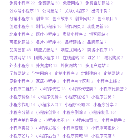
免费小程序
免费建站
免费网站
免费自助建站
22
50
3
2
公众号小程序
公司建站
关联小程序
出海干货
13
2
2
2
分销小程序
创业
创业故事
创业网站
创业项目
6
30
3
2
5
创建小程序
制作小程序
制作网页
功能更新
4
16
2
96
北京小程序
医疗小程序
卖货小程序
博客网站
2
2
2
4
可视化建站
名片小程序
品牌建站
品牌网站
5
46
2
7
品牌营销
响应式建站
响应式网站
商城小程序
48
5
2
10
商城网站
团购小程序
在线建站
域名
域名购买
13
11
10
11
2
外卖小程序
外贸建站
外贸网站
多用户建站
4
12
11
2
学校网站
学生网站
定制小程序
定制建站
定制网站
2
4
3
4
3
宠物小程序
家居小程序
小程序APP区别
小程序上线
3
3
2
2
小程序二维码
小程序代理
小程序代理商
小程序代运营
7
28
2
2
小程序价格
小程序优势
小程序优化
小程序会员
14
4
3
2
小程序作用
小程序入口
小程序公司
小程序分享
14
7
20
2
小程序分销
小程序创业
小程序删除
小程序制作
8
4
3
161
小程序制作平台
小程序功能
小程序加盟
小程序助手
2
14
15
2
小程序卖货
小程序发布
小程序变现
小程序可视化
3
9
13
2
小程序名片
小程序后台
小程序商城
小程序商店
2
3
88
5