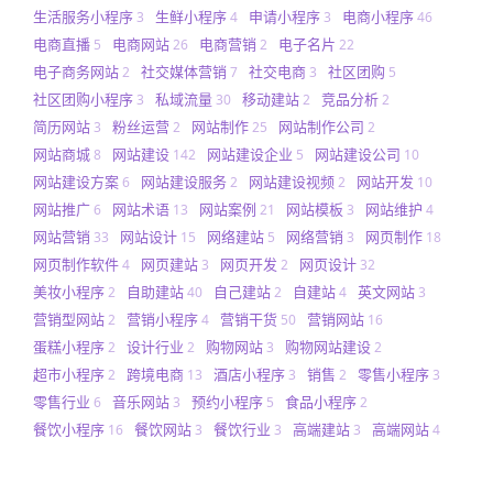
生活服务小程序
生鲜小程序
申请小程序
电商小程序
3
4
3
46
电商直播
电商网站
电商营销
电子名片
5
26
2
22
电子商务网站
社交媒体营销
社交电商
社区团购
2
7
3
5
社区团购小程序
私域流量
移动建站
竞品分析
3
30
2
2
简历网站
粉丝运营
网站制作
网站制作公司
3
2
25
2
网站商城
网站建设
网站建设企业
网站建设公司
8
142
5
10
网站建设方案
网站建设服务
网站建设视频
网站开发
6
2
2
10
网站推广
网站术语
网站案例
网站模板
网站维护
6
13
21
3
4
网站营销
网站设计
网络建站
网络营销
网页制作
33
15
5
3
18
网页制作软件
网页建站
网页开发
网页设计
4
3
2
32
美妆小程序
自助建站
自己建站
自建站
英文网站
2
40
2
4
3
营销型网站
营销小程序
营销干货
营销网站
2
4
50
16
蛋糕小程序
设计行业
购物网站
购物网站建设
2
2
3
2
超市小程序
跨境电商
酒店小程序
销售
零售小程序
2
13
3
2
3
零售行业
音乐网站
预约小程序
食品小程序
6
3
5
2
餐饮小程序
餐饮网站
餐饮行业
高端建站
高端网站
16
3
3
3
4