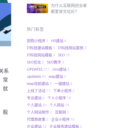
为什么互联网创业者
都爱穿文化衫？
热门标签
团购小程序
H5建站
2
4
IT科技建站模板
IT科技网站案例
3
3
IT科技网站模板
SEO
3
10
SEO优化
SEO教学
3
3
UPDATES
cms建站
311
5
关系
updates
wap建站
45
3
，常
wap自助建站
一键建站
4
4
，就
上线了活动
下单小程序
17
2
专业建站
个人小程序
6
18
个人建站
个人网站
26
18
、股
个人网站制作
互联网
2
2
代理商故事
企业小程序
2
16
企业建站
企业服务建站模板
53
2