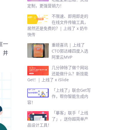
定制，更强营销力！
不限速、即用即走的
在线文件传输工具，
居然还是免费的？| 上线了 x 奶牛
快传
在一
重磅喜讯 | 上线了
CTO郭达峰四度入选
，并
阿里云MVP
。
几分钟除了做个网站
还能做什么？新技能
Get！| 上线了 x iSlide
「上线了」联合Get写
作，帮你智能生成内
容！
「摹客」联手「上线
了」，送你超简单产
品设计工具！