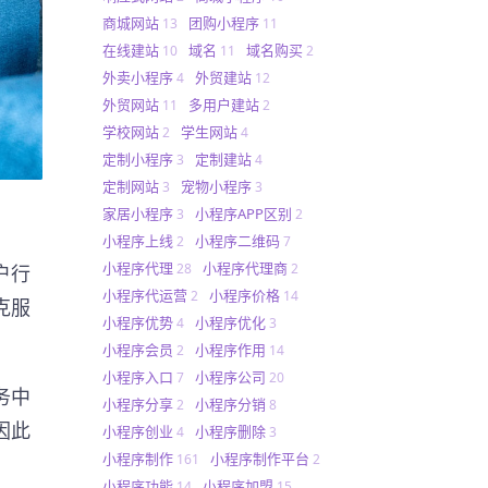
商城网站
团购小程序
13
11
在线建站
域名
域名购买
10
11
2
外卖小程序
外贸建站
4
12
外贸网站
多用户建站
11
2
学校网站
学生网站
2
4
定制小程序
定制建站
3
4
定制网站
宠物小程序
3
3
家居小程序
小程序APP区别
3
2
小程序上线
小程序二维码
2
7
小程序代理
小程序代理商
28
2
户行
小程序代运营
小程序价格
2
14
克服
小程序优势
小程序优化
4
3
小程序会员
小程序作用
2
14
小程序入口
小程序公司
7
20
务中
小程序分享
小程序分销
2
8
因此
小程序创业
小程序删除
4
3
小程序制作
小程序制作平台
161
2
小程序功能
小程序加盟
14
15