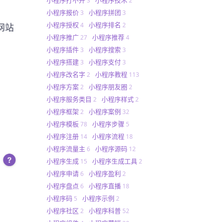
3
2
小程序报价
小程序拼团
3
3
小程序授权
小程序排名
4
2
网站
小程序推广
小程序推荐
27
4
。
小程序插件
小程序搜索
3
3
小程序搭建
小程序支付
3
3
小程序改名字
小程序教程
2
113
小程序方案
小程序朋友圈
2
2
小程序服务类目
小程序样式
2
2
小程序框架
小程序案例
2
32
小程序模板
小程序步骤
78
5
小程序注册
小程序流程
14
18
小程序流量主
小程序源码
6
12
小程序生成
小程序生成工具
15
2
小程序申请
小程序盈利
6
2
小程序盘点
小程序直播
6
18
小程序码
小程序示例
5
2
小程序社区
小程序科普
2
52