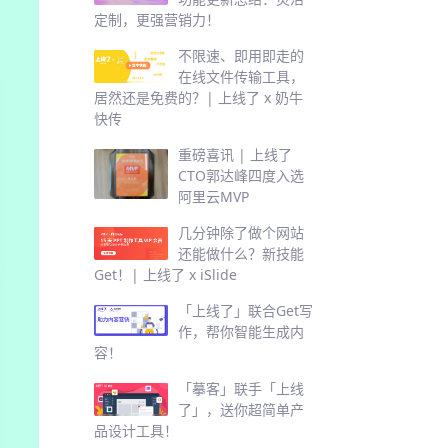
定制，更强营销力！
不限速、即用即走的
在线文件传输工具，
居然还是免费的？| 上线了 x 奶牛
快传
重磅喜讯 | 上线了
CTO郭达峰四度入选
阿里云MVP
几分钟除了做个网站
还能做什么？新技能
Get！| 上线了 x iSlide
「上线了」联合Get写
作，帮你智能生成内
容！
「摹客」联手「上线
了」，送你超简单产
品设计工具！