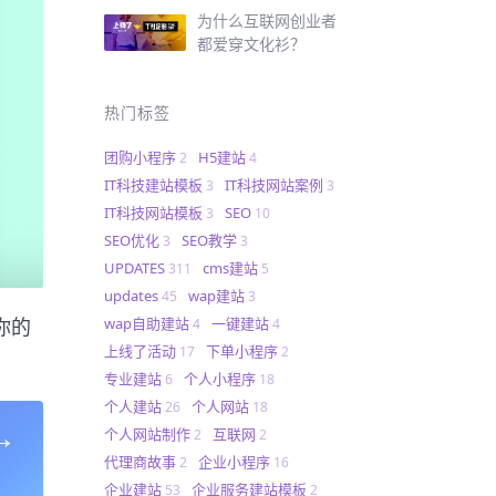
为什么互联网创业者
都爱穿文化衫？
热门标签
团购小程序
H5建站
2
4
IT科技建站模板
IT科技网站案例
3
3
IT科技网站模板
SEO
3
10
SEO优化
SEO教学
3
3
UPDATES
cms建站
311
5
updates
wap建站
45
3
你的
wap自助建站
一键建站
4
4
上线了活动
下单小程序
17
2
专业建站
个人小程序
6
18
个人建站
个人网站
26
18
→
个人网站制作
互联网
2
2
代理商故事
企业小程序
2
16
企业建站
企业服务建站模板
53
2