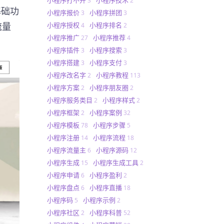
3
2
基础功
小程序报价
小程序拼团
3
3
小程序授权
小程序排名
流量
4
2
小程序推广
小程序推荐
27
4
小程序插件
小程序搜索
3
3
小程序搭建
小程序支付
3
3
小程序改名字
小程序教程
2
113
小程序方案
小程序朋友圈
2
2
小程序服务类目
小程序样式
2
2
小程序框架
小程序案例
2
32
小程序模板
小程序步骤
78
5
小程序注册
小程序流程
14
18
小程序流量主
小程序源码
6
12
小程序生成
小程序生成工具
15
2
小程序申请
小程序盈利
6
2
小程序盘点
小程序直播
6
18
小程序码
小程序示例
5
2
小程序社区
小程序科普
2
52