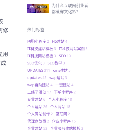
为什么互联网创业者
都爱穿文化衫？
较
热门标签
再修
团购小程序
H5建站
2
4
IT科技建站模板
IT科技网站案例
3
3
是用
IT科技网站模板
SEO
3
10
生成
SEO优化
SEO教学
3
3
UPDATES
cms建站
311
5
updates
wap建站
45
3
wap自助建站
一键建站
4
4
上线了活动
下单小程序
17
2
专业建站
个人小程序
6
18
个人建站
个人网站
26
18
个人网站制作
互联网
2
2
代理商故事
企业小程序
2
16
企业建站
企业服务建站模板
53
2