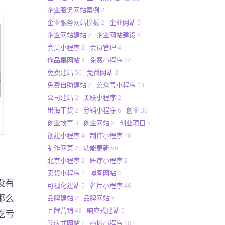
企业服务网站案例
2
企业服务网站模板
企业网站
2
5
企业网站建站
企业网站建设
2
6
会员小程序
会员管理
2
4
作品集网站
免费小程序
4
22
免费建站
免费网站
50
3
免费自助建站
公众号小程序
2
13
公司建站
关联小程序
2
2
出海干货
分销小程序
创业
2
6
30
创业故事
创业网站
创业项目
3
2
5
创建小程序
制作小程序
4
16
制作网页
功能更新
2
96
北京小程序
医疗小程序
2
2
卖货小程序
博客网站
2
4
没有
可视化建站
名片小程序
5
46
那么
品牌建站
品牌网站
2
7
品牌营销
响应式建站
48
5
吃亏
响应式网站
商城小程序
2
10