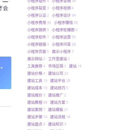
小程序组件
小程序营销
4
38
才会
小程序裂变
小程序视频
3
6
小程序认证
小程序设计
2
34
小程序费用
小程序赚钱
30
28
小程序跳转
小程序轮播图
5
6
小程序软件
小程序运营
7
55
小程序链接
小程序问答
3
28
小程序页面
展示小程序
5
7
展示网站
工作室建站
2
2
→
工具推荐
市场区隔
建站
4
2
19
建站价格
建站公司
4
22
建站工具
建站平台
15
28
建站成本
建站技巧
10
5
建站报价
建站推广
5
2
建站教程
建站方案
40
5
建站案例
建站模板
7
21
建站步骤
建站流程
10
18
建站盘点
建站知识
6
3