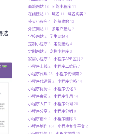
商城网站
团购小程序
13
11
在线建站
域名
域名购买
10
11
2
外卖小程序
外贸建站
4
12
外贸网站
多用户建站
11
2
得选
学校网站
学生网站
2
4
定制小程序
定制建站
3
4
定制网站
宠物小程序
3
3
家居小程序
小程序APP区别
3
2
小程序上线
小程序二维码
2
7
小程序代理
小程序代理商
28
2
小程序代运营
小程序价格
2
14
小程序优势
小程序优化
4
3
小程序会员
小程序作用
2
14
小程序入口
小程序公司
7
20
小程序分享
小程序分销
2
8
小程序创业
小程序删除
4
3
小程序制作
小程序制作平台
161
2
小程序功能
小程序加盟
14
15