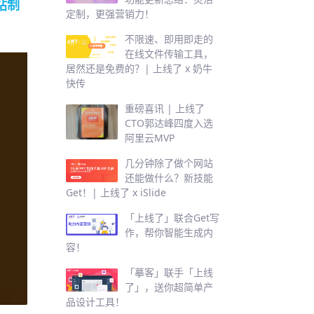
站制
定制，更强营销力！
不限速、即用即走的
在线文件传输工具，
居然还是免费的？| 上线了 x 奶牛
快传
重磅喜讯 | 上线了
CTO郭达峰四度入选
阿里云MVP
几分钟除了做个网站
还能做什么？新技能
Get！| 上线了 x iSlide
「上线了」联合Get写
作，帮你智能生成内
容！
「摹客」联手「上线
了」，送你超简单产
品设计工具！