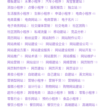
模板建站
水果小程序
汽车小程序
淘宝客建站
8
2
3
3
添加小程序
点餐小程序
版权报告
独立站
2
12
2
38
生活服务小程序
生鲜小程序
申请小程序
电商小程序
3
4
3
46
电商直播
电商网站
电商营销
电子名片
5
26
2
22
电子商务网站
社交媒体营销
社交电商
社区团购
2
7
3
5
社区团购小程序
私域流量
移动建站
竞品分析
3
30
2
2
简历网站
粉丝运营
网站制作
网站制作公司
3
2
25
2
网站商城
网站建设
网站建设企业
网站建设公司
8
142
5
10
网站建设方案
网站建设服务
网站建设视频
网站开发
6
2
2
10
网站推广
网站术语
网站案例
网站模板
网站维护
6
13
21
3
4
网站营销
网站设计
网络建站
网络营销
网页制作
33
15
5
3
18
网页制作软件
网页建站
网页开发
网页设计
4
3
2
32
美妆小程序
自助建站
自己建站
自建站
英文网站
2
40
2
4
3
营销型网站
营销小程序
营销干货
营销网站
2
4
50
16
蛋糕小程序
设计行业
购物网站
购物网站建设
2
2
3
2
超市小程序
跨境电商
酒店小程序
销售
零售小程序
2
13
3
2
3
零售行业
音乐网站
预约小程序
食品小程序
6
3
5
2
餐饮小程序
餐饮网站
餐饮行业
高端建站
高端网站
16
3
3
3
4