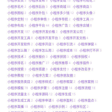
小程序卖货
小程序发布
小程序变现
小程序可视化
3
9
13
2
小程序名片
小程序后台
小程序商城
小程序商店
2
3
88
5
小程序图标
小程序外包
小程序多少钱
小程序头像
2
5
12
2
小程序定制
小程序审核
小程序导航
小程序工具
10
3
2
29
小程序布局
小程序平台
小程序广告
小程序店铺
4
44
2
8
小程序开发
小程序开发价格
小程序开发公司
187
2
7
小程序开发工具
小程序开发平台
小程序开发文档
8
3
4
小程序开发软件
小程序开店
小程序引流
小程序弹窗
2
9
4
4
小程序怎么做
小程序怎么用
小程序成本
小程序打不开
7
2
18
3
小程序技术
小程序报价
小程序拼团
小程序授权
2
3
3
4
小程序排名
小程序推广
小程序推荐
小程序插件
2
27
4
3
小程序搜索
小程序搭建
小程序支付
小程序改名字
3
3
3
2
小程序教程
小程序方案
小程序朋友圈
113
2
2
小程序服务类目
小程序样式
小程序框架
小程序案例
2
2
2
32
小程序模板
小程序步骤
小程序注册
小程序流程
78
5
14
18
小程序流量主
小程序源码
小程序生成
6
12
15
小程序生成工具
小程序申请
小程序盈利
小程序盘点
2
6
2
6
小程序直播
小程序码
小程序示例
小程序社区
18
5
2
2