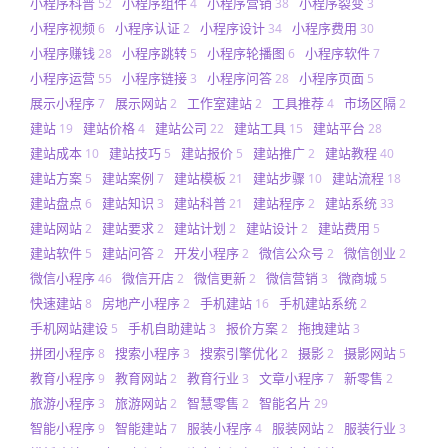
小程序科普
小程序组件
小程序营销
小程序裂变
52
4
38
3
小程序视频
小程序认证
小程序设计
小程序费用
6
2
34
30
小程序赚钱
小程序跳转
小程序轮播图
小程序软件
28
5
6
7
小程序运营
小程序链接
小程序问答
小程序页面
55
3
28
5
展示小程序
展示网站
工作室建站
工具推荐
市场区隔
7
2
2
4
2
建站
建站价格
建站公司
建站工具
建站平台
19
4
22
15
28
建站成本
建站技巧
建站报价
建站推广
建站教程
10
5
5
2
40
建站方案
建站案例
建站模板
建站步骤
建站流程
5
7
21
10
18
建站盘点
建站知识
建站科普
建站程序
建站系统
6
3
21
2
33
建站网站
建站要求
建站计划
建站设计
建站费用
2
2
2
2
5
建站软件
建站问答
开发小程序
微信公众号
微信创业
5
2
2
2
2
微信小程序
微信开店
微信更新
微信营销
微商城
46
2
2
3
5
快速建站
房地产小程序
手机建站
手机建站系统
8
2
16
2
手机网站建设
手机自助建站
报价方案
拖拽建站
5
3
2
3
拼团小程序
搜索小程序
搜索引擎优化
摄影
摄影网站
8
3
2
2
5
教育小程序
教育网站
教育行业
文章小程序
新零售
9
2
3
7
2
旅游小程序
旅游网站
智慧零售
智能名片
3
2
2
29
智能小程序
智能建站
服装小程序
服装网站
服装行业
9
7
4
2
3