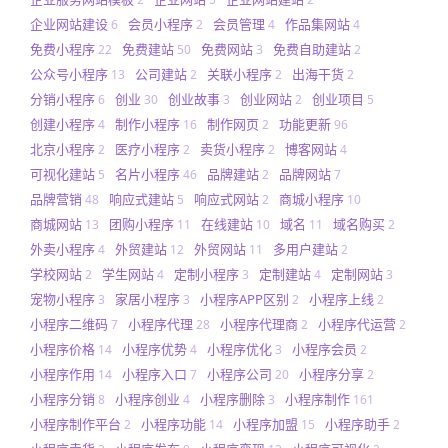
企业网站建设
会员小程序
会员管理
作品集网站
6
2
4
4
免费小程序
免费建站
免费网站
免费自助建站
22
50
3
2
公众号小程序
公司建站
关联小程序
出海干货
13
2
2
2
分销小程序
创业
创业故事
创业网站
创业项目
6
30
3
2
5
创建小程序
制作小程序
制作网页
功能更新
4
16
2
96
北京小程序
医疗小程序
卖货小程序
博客网站
2
2
2
4
可视化建站
名片小程序
品牌建站
品牌网站
5
46
2
7
品牌营销
响应式建站
响应式网站
商城小程序
48
5
2
10
商城网站
团购小程序
在线建站
域名
域名购买
13
11
10
11
2
外卖小程序
外贸建站
外贸网站
多用户建站
4
12
11
2
学校网站
学生网站
定制小程序
定制建站
定制网站
2
4
3
4
3
宠物小程序
家居小程序
小程序APP区别
小程序上线
3
3
2
2
小程序二维码
小程序代理
小程序代理商
小程序代运营
7
28
2
2
小程序价格
小程序优势
小程序优化
小程序会员
14
4
3
2
小程序作用
小程序入口
小程序公司
小程序分享
14
7
20
2
小程序分销
小程序创业
小程序删除
小程序制作
8
4
3
161
小程序制作平台
小程序功能
小程序加盟
小程序助手
2
14
15
2