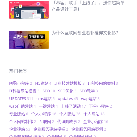
「摹客」联手「上线了」，送你超简单
产品设计工具！
为什么互联网创业者都爱穿文化衫？
热门标签
团购小程序
H5建站
IT科技建站模板
IT科技网站案例
2
4
3
3
IT科技网站模板
SEO
SEO优化
SEO教学
3
10
3
3
UPDATES
cms建站
updates
wap建站
311
5
45
3
wap自助建站
一键建站
上线了活动
下单小程序
4
4
17
2
专业建站
个人小程序
个人建站
个人网站
6
18
26
18
个人网站制作
互联网
代理商故事
企业小程序
2
2
2
16
企业建站
企业服务建站模板
企业服务网站案例
53
2
2
企业服务网站模板
企业网站
企业网站建站
2
5
2