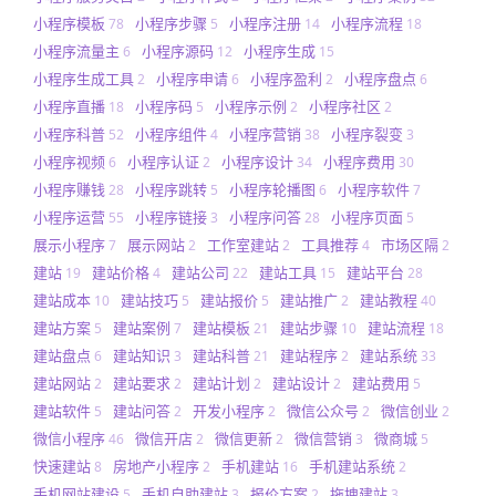
小程序模板
小程序步骤
小程序注册
小程序流程
78
5
14
18
小程序流量主
小程序源码
小程序生成
6
12
15
小程序生成工具
小程序申请
小程序盈利
小程序盘点
2
6
2
6
小程序直播
小程序码
小程序示例
小程序社区
18
5
2
2
小程序科普
小程序组件
小程序营销
小程序裂变
52
4
38
3
小程序视频
小程序认证
小程序设计
小程序费用
6
2
34
30
小程序赚钱
小程序跳转
小程序轮播图
小程序软件
28
5
6
7
小程序运营
小程序链接
小程序问答
小程序页面
55
3
28
5
展示小程序
展示网站
工作室建站
工具推荐
市场区隔
7
2
2
4
2
建站
建站价格
建站公司
建站工具
建站平台
19
4
22
15
28
建站成本
建站技巧
建站报价
建站推广
建站教程
10
5
5
2
40
建站方案
建站案例
建站模板
建站步骤
建站流程
5
7
21
10
18
建站盘点
建站知识
建站科普
建站程序
建站系统
6
3
21
2
33
建站网站
建站要求
建站计划
建站设计
建站费用
2
2
2
2
5
建站软件
建站问答
开发小程序
微信公众号
微信创业
5
2
2
2
2
微信小程序
微信开店
微信更新
微信营销
微商城
46
2
2
3
5
快速建站
房地产小程序
手机建站
手机建站系统
8
2
16
2
手机网站建设
手机自助建站
报价方案
拖拽建站
5
3
2
3