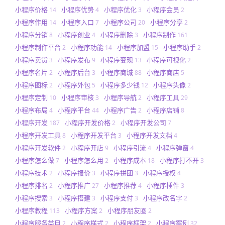
小程序价格
小程序优势
小程序优化
小程序会员
14
4
3
2
小程序作用
小程序入口
小程序公司
小程序分享
14
7
20
2
小程序分销
小程序创业
小程序删除
小程序制作
8
4
3
161
小程序制作平台
小程序功能
小程序加盟
小程序助手
2
14
15
2
小程序卖货
小程序发布
小程序变现
小程序可视化
3
9
13
2
小程序名片
小程序后台
小程序商城
小程序商店
2
3
88
5
小程序图标
小程序外包
小程序多少钱
小程序头像
2
5
12
2
小程序定制
小程序审核
小程序导航
小程序工具
10
3
2
29
小程序布局
小程序平台
小程序广告
小程序店铺
4
44
2
8
小程序开发
小程序开发价格
小程序开发公司
187
2
7
小程序开发工具
小程序开发平台
小程序开发文档
8
3
4
小程序开发软件
小程序开店
小程序引流
小程序弹窗
2
9
4
4
小程序怎么做
小程序怎么用
小程序成本
小程序打不开
7
2
18
3
小程序技术
小程序报价
小程序拼团
小程序授权
2
3
3
4
小程序排名
小程序推广
小程序推荐
小程序插件
2
27
4
3
小程序搜索
小程序搭建
小程序支付
小程序改名字
3
3
3
2
小程序教程
小程序方案
小程序朋友圈
113
2
2
小程序服务类目
小程序样式
小程序框架
小程序案例
2
2
2
32