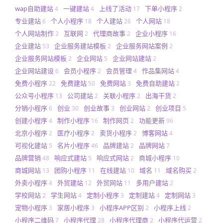
wap自助建站
一键建站
上线了活动
下单小程序
4
4
17
2
专业建站
个人小程序
个人建站
个人网站
6
18
26
18
个人网站制作
互联网
代理商故事
企业小程序
2
2
2
16
企业建站
企业服务建站模板
企业服务网站案例
53
2
2
企业服务网站模板
企业网站
企业网站建站
2
5
2
企业网站建设
会员小程序
会员管理
作品集网站
6
2
4
4
免费小程序
免费建站
免费网站
免费自助建站
22
50
3
2
公众号小程序
公司建站
关联小程序
出海干货
13
2
2
2
分销小程序
创业
创业故事
创业网站
创业项目
6
30
3
2
5
创建小程序
制作小程序
制作网页
功能更新
4
16
2
96
北京小程序
医疗小程序
卖货小程序
博客网站
2
2
2
4
可视化建站
名片小程序
品牌建站
品牌网站
5
46
2
7
品牌营销
响应式建站
响应式网站
商城小程序
48
5
2
10
商城网站
团购小程序
在线建站
域名
域名购买
13
11
10
11
2
外卖小程序
外贸建站
外贸网站
多用户建站
4
12
11
2
学校网站
学生网站
定制小程序
定制建站
定制网站
2
4
3
4
3
宠物小程序
家居小程序
小程序APP区别
小程序上线
3
3
2
2
小程序二维码
小程序代理
小程序代理商
小程序代运营
7
28
2
2