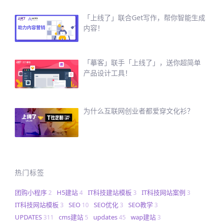
「上线了」联合Get写作，帮你智能生成
内容！
「摹客」联手「上线了」，送你超简单
产品设计工具！
为什么互联网创业者都爱穿文化衫？
热门标签
团购小程序
H5建站
IT科技建站模板
IT科技网站案例
2
4
3
3
IT科技网站模板
SEO
SEO优化
SEO教学
3
10
3
3
UPDATES
cms建站
updates
wap建站
311
5
45
3