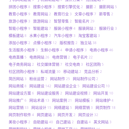
拼团小程序
搜索小程序
搜索引擎优化
摄影
摄影网站
8
3
2
2
5
教育小程序
教育网站
教育行业
文章小程序
新零售
9
2
3
7
2
旅游小程序
旅游网站
智慧零售
智能名片
3
2
2
29
智能小程序
智能建站
服装小程序
服装网站
服装行业
9
7
4
2
3
模板建站
水果小程序
汽车小程序
淘宝客建站
8
2
3
3
添加小程序
点餐小程序
版权报告
独立站
2
12
2
38
生活服务小程序
生鲜小程序
申请小程序
电商小程序
3
4
3
46
电商直播
电商网站
电商营销
电子名片
5
26
2
22
电子商务网站
社交媒体营销
社交电商
社区团购
2
7
3
5
社区团购小程序
私域流量
移动建站
竞品分析
3
30
2
2
简历网站
粉丝运营
网站制作
网站制作公司
3
2
25
2
网站商城
网站建设
网站建设企业
网站建设公司
8
142
5
10
网站建设方案
网站建设服务
网站建设视频
网站开发
6
2
2
10
网站推广
网站术语
网站案例
网站模板
网站维护
6
13
21
3
4
网站营销
网站设计
网络建站
网络营销
网页制作
33
15
5
3
18
网页制作软件
网页建站
网页开发
网页设计
4
3
2
32
美妆小程序
自助建站
自己建站
自建站
英文网站
2
40
2
4
3
营销型网站
营销小程序
营销干货
营销网站