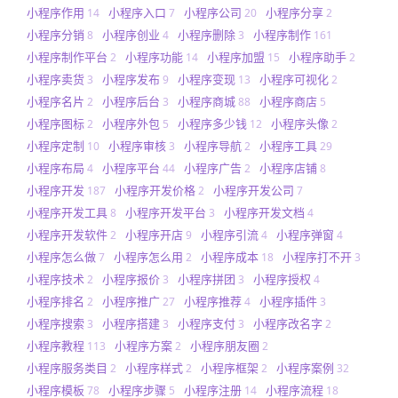
小程序作用
小程序入口
小程序公司
小程序分享
14
7
20
2
小程序分销
小程序创业
小程序删除
小程序制作
8
4
3
161
小程序制作平台
小程序功能
小程序加盟
小程序助手
2
14
15
2
小程序卖货
小程序发布
小程序变现
小程序可视化
3
9
13
2
小程序名片
小程序后台
小程序商城
小程序商店
2
3
88
5
小程序图标
小程序外包
小程序多少钱
小程序头像
2
5
12
2
小程序定制
小程序审核
小程序导航
小程序工具
10
3
2
29
小程序布局
小程序平台
小程序广告
小程序店铺
4
44
2
8
小程序开发
小程序开发价格
小程序开发公司
187
2
7
小程序开发工具
小程序开发平台
小程序开发文档
8
3
4
小程序开发软件
小程序开店
小程序引流
小程序弹窗
2
9
4
4
小程序怎么做
小程序怎么用
小程序成本
小程序打不开
7
2
18
3
小程序技术
小程序报价
小程序拼团
小程序授权
2
3
3
4
小程序排名
小程序推广
小程序推荐
小程序插件
2
27
4
3
小程序搜索
小程序搭建
小程序支付
小程序改名字
3
3
3
2
小程序教程
小程序方案
小程序朋友圈
113
2
2
小程序服务类目
小程序样式
小程序框架
小程序案例
2
2
2
32
小程序模板
小程序步骤
小程序注册
小程序流程
78
5
14
18