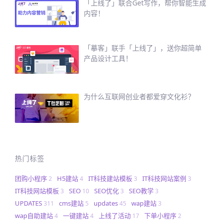
「上线了」联合Get写作，帮你智能生成
内容！
「摹客」联手「上线了」，送你超简单
产品设计工具！
为什么互联网创业者都爱穿文化衫？
热门标签
团购小程序
H5建站
IT科技建站模板
IT科技网站案例
2
4
3
3
IT科技网站模板
SEO
SEO优化
SEO教学
3
10
3
3
UPDATES
cms建站
updates
wap建站
311
5
45
3
wap自助建站
一键建站
上线了活动
下单小程序
4
4
17
2