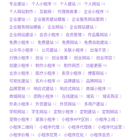
专业建站
个人小程序
个人建站
个人网站
6
18
26
18
个人网站制作
互联网
代理商故事
企业小程序
2
2
2
16
企业建站
企业服务建站模板
企业服务网站案例
53
2
2
企业服务网站模板
企业网站
企业网站建站
2
5
2
企业网站建设
会员小程序
会员管理
作品集网站
6
2
4
4
免费小程序
免费建站
免费网站
免费自助建站
22
50
3
2
公众号小程序
公司建站
关联小程序
出海干货
13
2
2
2
分销小程序
创业
创业故事
创业网站
创业项目
6
30
3
2
5
创建小程序
制作小程序
制作网页
功能更新
4
16
2
96
北京小程序
医疗小程序
卖货小程序
博客网站
2
2
2
4
可视化建站
名片小程序
品牌建站
品牌网站
5
46
2
7
品牌营销
响应式建站
响应式网站
商城小程序
48
5
2
10
商城网站
团购小程序
在线建站
域名
域名购买
13
11
10
11
2
外卖小程序
外贸建站
外贸网站
多用户建站
4
12
11
2
学校网站
学生网站
定制小程序
定制建站
定制网站
2
4
3
4
3
宠物小程序
家居小程序
小程序APP区别
小程序上线
3
3
2
2
小程序二维码
小程序代理
小程序代理商
小程序代运营
7
28
2
2
小程序价格
小程序优势
小程序优化
小程序会员
14
4
3
2