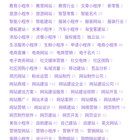
教育小程序
教育网站
教育行业
文章小程序
新零售
9
2
3
7
2
旅游小程序
旅游网站
智慧零售
智能名片
3
2
2
29
智能小程序
智能建站
服装小程序
服装网站
服装行业
9
7
4
2
3
模板建站
水果小程序
汽车小程序
淘宝客建站
8
2
3
3
添加小程序
点餐小程序
版权报告
独立站
2
12
2
38
生活服务小程序
生鲜小程序
申请小程序
电商小程序
3
4
3
46
电商直播
电商网站
电商营销
电子名片
5
26
2
22
电子商务网站
社交媒体营销
社交电商
社区团购
2
7
3
5
社区团购小程序
私域流量
移动建站
竞品分析
3
30
2
2
简历网站
粉丝运营
网站制作
网站制作公司
3
2
25
2
网站商城
网站建设
网站建设企业
网站建设公司
8
142
5
10
网站建设方案
网站建设服务
网站建设视频
网站开发
6
2
2
10
网站推广
网站术语
网站案例
网站模板
网站维护
6
13
21
3
4
网站营销
网站设计
网络建站
网络营销
网页制作
33
15
5
3
18
网页制作软件
网页建站
网页开发
网页设计
4
3
2
32
美妆小程序
自助建站
自己建站
自建站
英文网站
2
40
2
4
3
营销型网站
营销小程序
营销干货
营销网站
2
4
50
16
蛋糕小程序
设计行业
购物网站
购物网站建设
2
2
3
2