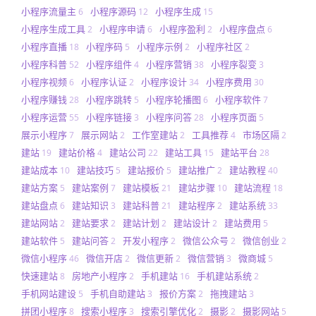
小程序流量主
小程序源码
小程序生成
6
12
15
小程序生成工具
小程序申请
小程序盈利
小程序盘点
2
6
2
6
小程序直播
小程序码
小程序示例
小程序社区
18
5
2
2
小程序科普
小程序组件
小程序营销
小程序裂变
52
4
38
3
小程序视频
小程序认证
小程序设计
小程序费用
6
2
34
30
小程序赚钱
小程序跳转
小程序轮播图
小程序软件
28
5
6
7
小程序运营
小程序链接
小程序问答
小程序页面
55
3
28
5
展示小程序
展示网站
工作室建站
工具推荐
市场区隔
7
2
2
4
2
建站
建站价格
建站公司
建站工具
建站平台
19
4
22
15
28
建站成本
建站技巧
建站报价
建站推广
建站教程
10
5
5
2
40
建站方案
建站案例
建站模板
建站步骤
建站流程
5
7
21
10
18
建站盘点
建站知识
建站科普
建站程序
建站系统
6
3
21
2
33
建站网站
建站要求
建站计划
建站设计
建站费用
2
2
2
2
5
建站软件
建站问答
开发小程序
微信公众号
微信创业
5
2
2
2
2
微信小程序
微信开店
微信更新
微信营销
微商城
46
2
2
3
5
快速建站
房地产小程序
手机建站
手机建站系统
8
2
16
2
手机网站建设
手机自助建站
报价方案
拖拽建站
5
3
2
3
拼团小程序
搜索小程序
搜索引擎优化
摄影
摄影网站
8
3
2
2
5