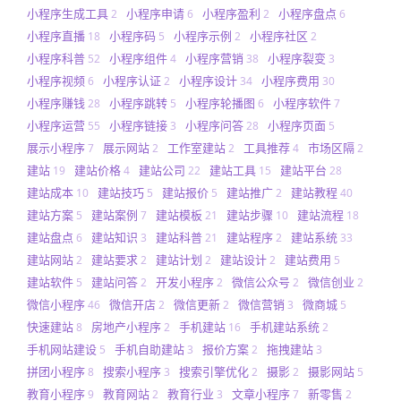
小程序生成工具
小程序申请
小程序盈利
小程序盘点
2
6
2
6
小程序直播
小程序码
小程序示例
小程序社区
18
5
2
2
小程序科普
小程序组件
小程序营销
小程序裂变
52
4
38
3
小程序视频
小程序认证
小程序设计
小程序费用
6
2
34
30
小程序赚钱
小程序跳转
小程序轮播图
小程序软件
28
5
6
7
小程序运营
小程序链接
小程序问答
小程序页面
55
3
28
5
展示小程序
展示网站
工作室建站
工具推荐
市场区隔
7
2
2
4
2
建站
建站价格
建站公司
建站工具
建站平台
19
4
22
15
28
建站成本
建站技巧
建站报价
建站推广
建站教程
10
5
5
2
40
建站方案
建站案例
建站模板
建站步骤
建站流程
5
7
21
10
18
建站盘点
建站知识
建站科普
建站程序
建站系统
6
3
21
2
33
建站网站
建站要求
建站计划
建站设计
建站费用
2
2
2
2
5
建站软件
建站问答
开发小程序
微信公众号
微信创业
5
2
2
2
2
微信小程序
微信开店
微信更新
微信营销
微商城
46
2
2
3
5
快速建站
房地产小程序
手机建站
手机建站系统
8
2
16
2
手机网站建设
手机自助建站
报价方案
拖拽建站
5
3
2
3
拼团小程序
搜索小程序
搜索引擎优化
摄影
摄影网站
8
3
2
2
5
教育小程序
教育网站
教育行业
文章小程序
新零售
9
2
3
7
2