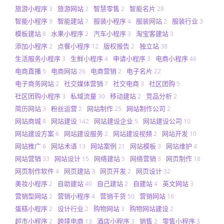
旅游小程序
旅游网站
智慧零售
智能名片
3
2
2
29
智能小程序
智能建站
服装小程序
服装网站
服装行业
9
7
4
2
3
模板建站
水果小程序
汽车小程序
淘宝客建站
8
2
3
3
添加小程序
点餐小程序
版权报告
独立站
2
12
2
38
生活服务小程序
生鲜小程序
申请小程序
电商小程序
3
4
3
46
电商直播
电商网站
电商营销
电子名片
5
26
2
22
电子商务网站
社交媒体营销
社交电商
社区团购
2
7
3
5
社区团购小程序
私域流量
移动建站
竞品分析
3
30
2
2
简历网站
粉丝运营
网站制作
网站制作公司
3
2
25
2
网站商城
网站建设
网站建设企业
网站建设公司
8
142
5
10
网站建设方案
网站建设服务
网站建设视频
网站开发
6
2
2
10
网站推广
网站术语
网站案例
网站模板
网站维护
6
13
21
3
4
网站营销
网站设计
网络建站
网络营销
网页制作
33
15
5
3
18
网页制作软件
网页建站
网页开发
网页设计
4
3
2
32
美妆小程序
自助建站
自己建站
自建站
英文网站
2
40
2
4
3
营销型网站
营销小程序
营销干货
营销网站
2
4
50
16
蛋糕小程序
设计行业
购物网站
购物网站建设
2
2
3
2
超市小程序
跨境电商
酒店小程序
销售
零售小程序
2
13
3
2
3