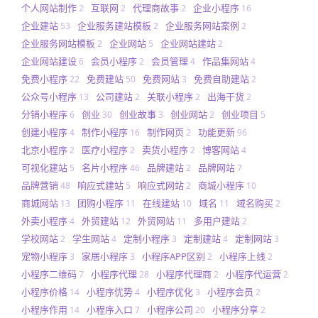
个人网站制作
互联网
代理商故事
企业小程序
2
2
2
16
企业建站
企业服务建站模板
企业服务网站案例
53
2
2
企业服务网站模板
企业网站
企业网站建站
2
5
2
企业网站建设
会员小程序
会员管理
作品集网站
6
2
4
4
免费小程序
免费建站
免费网站
免费自助建站
22
50
3
2
公众号小程序
公司建站
关联小程序
出海干货
13
2
2
2
分销小程序
创业
创业故事
创业网站
创业项目
6
30
3
2
5
创建小程序
制作小程序
制作网页
功能更新
4
16
2
96
北京小程序
医疗小程序
卖货小程序
博客网站
2
2
2
4
可视化建站
名片小程序
品牌建站
品牌网站
5
46
2
7
品牌营销
响应式建站
响应式网站
商城小程序
48
5
2
10
商城网站
团购小程序
在线建站
域名
域名购买
13
11
10
11
2
外卖小程序
外贸建站
外贸网站
多用户建站
4
12
11
2
学校网站
学生网站
定制小程序
定制建站
定制网站
2
4
3
4
3
宠物小程序
家居小程序
小程序APP区别
小程序上线
3
3
2
2
小程序二维码
小程序代理
小程序代理商
小程序代运营
7
28
2
2
小程序价格
小程序优势
小程序优化
小程序会员
14
4
3
2
小程序作用
小程序入口
小程序公司
小程序分享
14
7
20
2