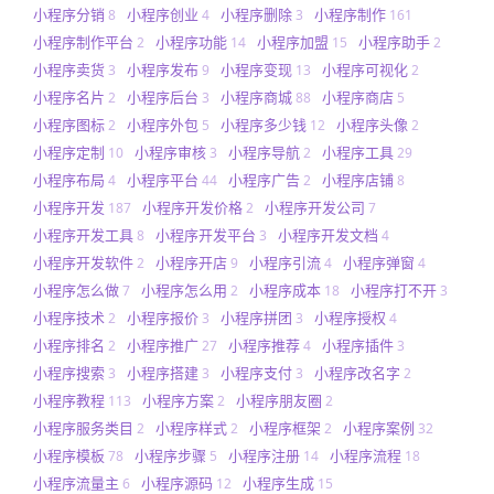
小程序分销
小程序创业
小程序删除
小程序制作
8
4
3
161
小程序制作平台
小程序功能
小程序加盟
小程序助手
2
14
15
2
小程序卖货
小程序发布
小程序变现
小程序可视化
3
9
13
2
小程序名片
小程序后台
小程序商城
小程序商店
2
3
88
5
小程序图标
小程序外包
小程序多少钱
小程序头像
2
5
12
2
小程序定制
小程序审核
小程序导航
小程序工具
10
3
2
29
小程序布局
小程序平台
小程序广告
小程序店铺
4
44
2
8
小程序开发
小程序开发价格
小程序开发公司
187
2
7
小程序开发工具
小程序开发平台
小程序开发文档
8
3
4
小程序开发软件
小程序开店
小程序引流
小程序弹窗
2
9
4
4
小程序怎么做
小程序怎么用
小程序成本
小程序打不开
7
2
18
3
小程序技术
小程序报价
小程序拼团
小程序授权
2
3
3
4
小程序排名
小程序推广
小程序推荐
小程序插件
2
27
4
3
小程序搜索
小程序搭建
小程序支付
小程序改名字
3
3
3
2
小程序教程
小程序方案
小程序朋友圈
113
2
2
小程序服务类目
小程序样式
小程序框架
小程序案例
2
2
2
32
小程序模板
小程序步骤
小程序注册
小程序流程
78
5
14
18
小程序流量主
小程序源码
小程序生成
6
12
15