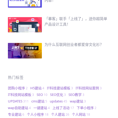
内容！
「摹客」联手「上线了」，送你超简单
产品设计工具！
为什么互联网创业者都爱穿文化衫？
热门标签
团购小程序
H5建站
IT科技建站模板
IT科技网站案例
2
4
3
3
IT科技网站模板
SEO
SEO优化
SEO教学
3
10
3
3
UPDATES
cms建站
updates
wap建站
311
5
45
3
wap自助建站
一键建站
上线了活动
下单小程序
4
4
17
2
专业建站
个人小程序
个人建站
个人网站
6
18
26
18