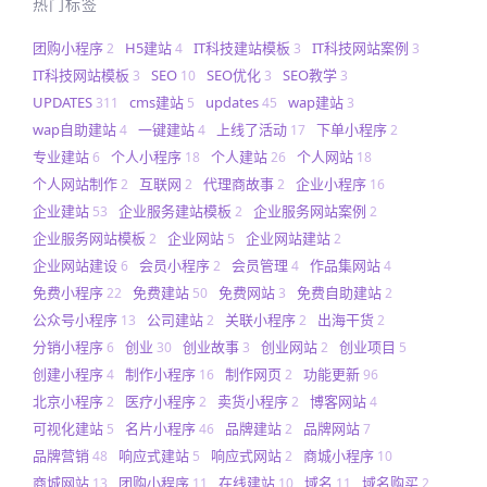
热门标签
团购小程序
H5建站
IT科技建站模板
IT科技网站案例
2
4
3
3
IT科技网站模板
SEO
SEO优化
SEO教学
3
10
3
3
UPDATES
cms建站
updates
wap建站
311
5
45
3
wap自助建站
一键建站
上线了活动
下单小程序
4
4
17
2
专业建站
个人小程序
个人建站
个人网站
6
18
26
18
个人网站制作
互联网
代理商故事
企业小程序
2
2
2
16
企业建站
企业服务建站模板
企业服务网站案例
53
2
2
企业服务网站模板
企业网站
企业网站建站
2
5
2
企业网站建设
会员小程序
会员管理
作品集网站
6
2
4
4
免费小程序
免费建站
免费网站
免费自助建站
22
50
3
2
公众号小程序
公司建站
关联小程序
出海干货
13
2
2
2
分销小程序
创业
创业故事
创业网站
创业项目
6
30
3
2
5
创建小程序
制作小程序
制作网页
功能更新
4
16
2
96
北京小程序
医疗小程序
卖货小程序
博客网站
2
2
2
4
可视化建站
名片小程序
品牌建站
品牌网站
5
46
2
7
品牌营销
响应式建站
响应式网站
商城小程序
48
5
2
10
商城网站
团购小程序
在线建站
域名
域名购买
13
11
10
11
2