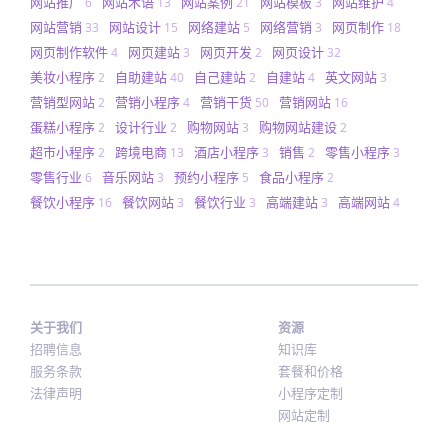
网站推广
网站术语
网站案例
网站模板
网站维护
6
13
21
3
4
网站营销
网站设计
网络建站
网络营销
网页制作
33
15
5
3
18
网页制作软件
网页建站
网页开发
网页设计
4
3
2
32
美妆小程序
自助建站
自己建站
自建站
英文网站
2
40
2
4
3
营销型网站
营销小程序
营销干货
营销网站
2
4
50
16
蛋糕小程序
设计行业
购物网站
购物网站建设
2
2
3
2
超市小程序
跨境电商
酒店小程序
销售
零售小程序
2
13
3
2
3
零售行业
音乐网站
预约小程序
食品小程序
6
3
5
2
餐饮小程序
餐饮网站
餐饮行业
高端建站
高端网站
16
3
3
3
4
关于我们
资源
招聘信息
知识库
服务条款
套餐和价格
法律声明
小程序定制
网站定制