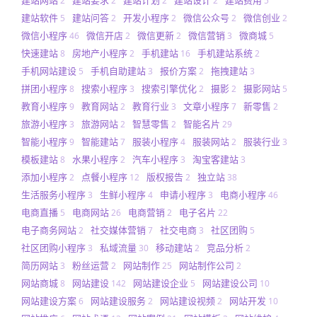
2
2
2
2
5
建站软件
建站问答
开发小程序
微信公众号
微信创业
5
2
2
2
2
微信小程序
微信开店
微信更新
微信营销
微商城
46
2
2
3
5
快速建站
房地产小程序
手机建站
手机建站系统
8
2
16
2
手机网站建设
手机自助建站
报价方案
拖拽建站
5
3
2
3
拼团小程序
搜索小程序
搜索引擎优化
摄影
摄影网站
8
3
2
2
5
教育小程序
教育网站
教育行业
文章小程序
新零售
9
2
3
7
2
旅游小程序
旅游网站
智慧零售
智能名片
3
2
2
29
智能小程序
智能建站
服装小程序
服装网站
服装行业
9
7
4
2
3
模板建站
水果小程序
汽车小程序
淘宝客建站
8
2
3
3
添加小程序
点餐小程序
版权报告
独立站
2
12
2
38
生活服务小程序
生鲜小程序
申请小程序
电商小程序
3
4
3
46
电商直播
电商网站
电商营销
电子名片
5
26
2
22
电子商务网站
社交媒体营销
社交电商
社区团购
2
7
3
5
社区团购小程序
私域流量
移动建站
竞品分析
3
30
2
2
简历网站
粉丝运营
网站制作
网站制作公司
3
2
25
2
网站商城
网站建设
网站建设企业
网站建设公司
8
142
5
10
网站建设方案
网站建设服务
网站建设视频
网站开发
6
2
2
10