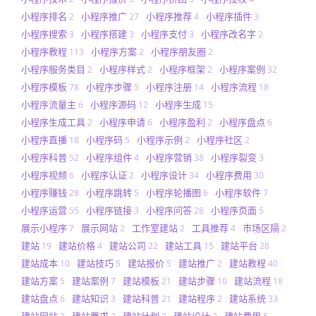
小程序排名
小程序推广
小程序推荐
小程序插件
2
27
4
3
小程序搜索
小程序搭建
小程序支付
小程序改名字
3
3
3
2
小程序教程
小程序方案
小程序朋友圈
113
2
2
小程序服务类目
小程序样式
小程序框架
小程序案例
2
2
2
32
小程序模板
小程序步骤
小程序注册
小程序流程
78
5
14
18
小程序流量主
小程序源码
小程序生成
6
12
15
小程序生成工具
小程序申请
小程序盈利
小程序盘点
2
6
2
6
小程序直播
小程序码
小程序示例
小程序社区
18
5
2
2
小程序科普
小程序组件
小程序营销
小程序裂变
52
4
38
3
小程序视频
小程序认证
小程序设计
小程序费用
6
2
34
30
小程序赚钱
小程序跳转
小程序轮播图
小程序软件
28
5
6
7
小程序运营
小程序链接
小程序问答
小程序页面
55
3
28
5
展示小程序
展示网站
工作室建站
工具推荐
市场区隔
7
2
2
4
2
建站
建站价格
建站公司
建站工具
建站平台
19
4
22
15
28
建站成本
建站技巧
建站报价
建站推广
建站教程
10
5
5
2
40
建站方案
建站案例
建站模板
建站步骤
建站流程
5
7
21
10
18
建站盘点
建站知识
建站科普
建站程序
建站系统
6
3
21
2
33
建站网站
建站要求
建站计划
建站设计
建站费用