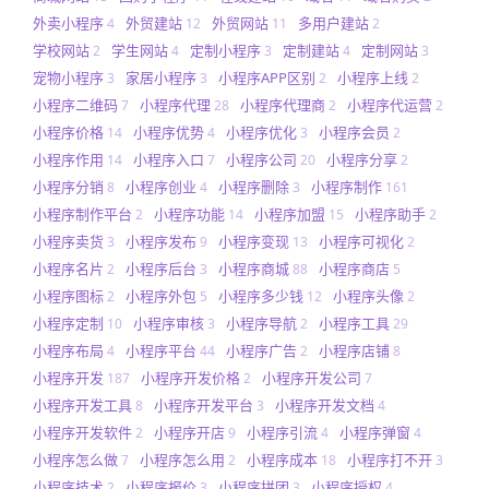
外卖小程序
外贸建站
外贸网站
多用户建站
4
12
11
2
学校网站
学生网站
定制小程序
定制建站
定制网站
2
4
3
4
3
宠物小程序
家居小程序
小程序APP区别
小程序上线
3
3
2
2
小程序二维码
小程序代理
小程序代理商
小程序代运营
7
28
2
2
小程序价格
小程序优势
小程序优化
小程序会员
14
4
3
2
小程序作用
小程序入口
小程序公司
小程序分享
14
7
20
2
小程序分销
小程序创业
小程序删除
小程序制作
8
4
3
161
小程序制作平台
小程序功能
小程序加盟
小程序助手
2
14
15
2
小程序卖货
小程序发布
小程序变现
小程序可视化
3
9
13
2
小程序名片
小程序后台
小程序商城
小程序商店
2
3
88
5
小程序图标
小程序外包
小程序多少钱
小程序头像
2
5
12
2
小程序定制
小程序审核
小程序导航
小程序工具
10
3
2
29
小程序布局
小程序平台
小程序广告
小程序店铺
4
44
2
8
小程序开发
小程序开发价格
小程序开发公司
187
2
7
小程序开发工具
小程序开发平台
小程序开发文档
8
3
4
小程序开发软件
小程序开店
小程序引流
小程序弹窗
2
9
4
4
小程序怎么做
小程序怎么用
小程序成本
小程序打不开
7
2
18
3
小程序技术
小程序报价
小程序拼团
小程序授权
2
3
3
4