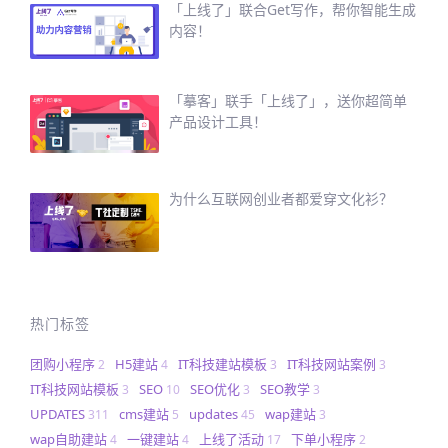
「上线了」联合Get写作，帮你智能生成
内容！
「摹客」联手「上线了」，送你超简单
产品设计工具！
为什么互联网创业者都爱穿文化衫？
热门标签
团购小程序
H5建站
IT科技建站模板
IT科技网站案例
2
4
3
3
IT科技网站模板
SEO
SEO优化
SEO教学
3
10
3
3
UPDATES
cms建站
updates
wap建站
311
5
45
3
wap自助建站
一键建站
上线了活动
下单小程序
4
4
17
2