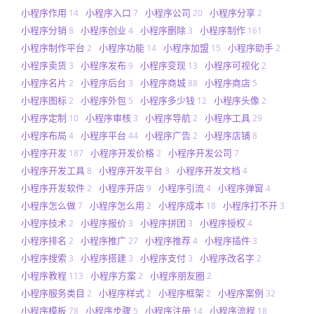
小程序作用
小程序入口
小程序公司
小程序分享
14
7
20
2
小程序分销
小程序创业
小程序删除
小程序制作
8
4
3
161
小程序制作平台
小程序功能
小程序加盟
小程序助手
2
14
15
2
小程序卖货
小程序发布
小程序变现
小程序可视化
3
9
13
2
小程序名片
小程序后台
小程序商城
小程序商店
2
3
88
5
小程序图标
小程序外包
小程序多少钱
小程序头像
2
5
12
2
小程序定制
小程序审核
小程序导航
小程序工具
10
3
2
29
小程序布局
小程序平台
小程序广告
小程序店铺
4
44
2
8
小程序开发
小程序开发价格
小程序开发公司
187
2
7
小程序开发工具
小程序开发平台
小程序开发文档
8
3
4
小程序开发软件
小程序开店
小程序引流
小程序弹窗
2
9
4
4
小程序怎么做
小程序怎么用
小程序成本
小程序打不开
7
2
18
3
小程序技术
小程序报价
小程序拼团
小程序授权
2
3
3
4
小程序排名
小程序推广
小程序推荐
小程序插件
2
27
4
3
小程序搜索
小程序搭建
小程序支付
小程序改名字
3
3
3
2
小程序教程
小程序方案
小程序朋友圈
113
2
2
小程序服务类目
小程序样式
小程序框架
小程序案例
2
2
2
32
小程序模板
小程序步骤
小程序注册
小程序流程
78
5
14
18