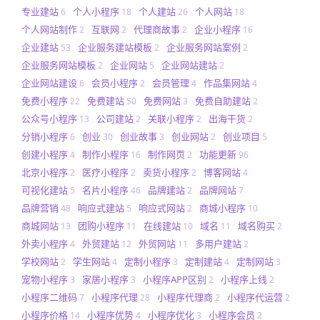
专业建站
个人小程序
个人建站
个人网站
6
18
26
18
个人网站制作
互联网
代理商故事
企业小程序
2
2
2
16
企业建站
企业服务建站模板
企业服务网站案例
53
2
2
企业服务网站模板
企业网站
企业网站建站
2
5
2
企业网站建设
会员小程序
会员管理
作品集网站
6
2
4
4
免费小程序
免费建站
免费网站
免费自助建站
22
50
3
2
公众号小程序
公司建站
关联小程序
出海干货
13
2
2
2
分销小程序
创业
创业故事
创业网站
创业项目
6
30
3
2
5
创建小程序
制作小程序
制作网页
功能更新
4
16
2
96
北京小程序
医疗小程序
卖货小程序
博客网站
2
2
2
4
可视化建站
名片小程序
品牌建站
品牌网站
5
46
2
7
品牌营销
响应式建站
响应式网站
商城小程序
48
5
2
10
商城网站
团购小程序
在线建站
域名
域名购买
13
11
10
11
2
外卖小程序
外贸建站
外贸网站
多用户建站
4
12
11
2
学校网站
学生网站
定制小程序
定制建站
定制网站
2
4
3
4
3
宠物小程序
家居小程序
小程序APP区别
小程序上线
3
3
2
2
小程序二维码
小程序代理
小程序代理商
小程序代运营
7
28
2
2
小程序价格
小程序优势
小程序优化
小程序会员
14
4
3
2