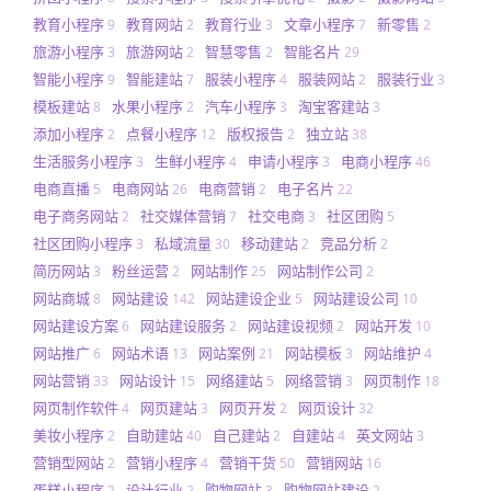
教育小程序
教育网站
教育行业
文章小程序
新零售
9
2
3
7
2
旅游小程序
旅游网站
智慧零售
智能名片
3
2
2
29
智能小程序
智能建站
服装小程序
服装网站
服装行业
9
7
4
2
3
模板建站
水果小程序
汽车小程序
淘宝客建站
8
2
3
3
添加小程序
点餐小程序
版权报告
独立站
2
12
2
38
生活服务小程序
生鲜小程序
申请小程序
电商小程序
3
4
3
46
电商直播
电商网站
电商营销
电子名片
5
26
2
22
电子商务网站
社交媒体营销
社交电商
社区团购
2
7
3
5
社区团购小程序
私域流量
移动建站
竞品分析
3
30
2
2
简历网站
粉丝运营
网站制作
网站制作公司
3
2
25
2
网站商城
网站建设
网站建设企业
网站建设公司
8
142
5
10
网站建设方案
网站建设服务
网站建设视频
网站开发
6
2
2
10
网站推广
网站术语
网站案例
网站模板
网站维护
6
13
21
3
4
网站营销
网站设计
网络建站
网络营销
网页制作
33
15
5
3
18
网页制作软件
网页建站
网页开发
网页设计
4
3
2
32
美妆小程序
自助建站
自己建站
自建站
英文网站
2
40
2
4
3
营销型网站
营销小程序
营销干货
营销网站
2
4
50
16
蛋糕小程序
设计行业
购物网站
购物网站建设
2
2
3
2