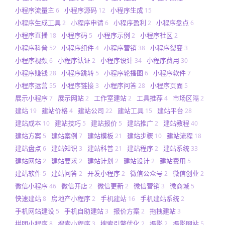
小程序流量主
小程序源码
小程序生成
6
12
15
小程序生成工具
小程序申请
小程序盈利
小程序盘点
2
6
2
6
小程序直播
小程序码
小程序示例
小程序社区
18
5
2
2
小程序科普
小程序组件
小程序营销
小程序裂变
52
4
38
3
小程序视频
小程序认证
小程序设计
小程序费用
6
2
34
30
小程序赚钱
小程序跳转
小程序轮播图
小程序软件
28
5
6
7
小程序运营
小程序链接
小程序问答
小程序页面
55
3
28
5
展示小程序
展示网站
工作室建站
工具推荐
市场区隔
7
2
2
4
2
建站
建站价格
建站公司
建站工具
建站平台
19
4
22
15
28
建站成本
建站技巧
建站报价
建站推广
建站教程
10
5
5
2
40
建站方案
建站案例
建站模板
建站步骤
建站流程
5
7
21
10
18
建站盘点
建站知识
建站科普
建站程序
建站系统
6
3
21
2
33
建站网站
建站要求
建站计划
建站设计
建站费用
2
2
2
2
5
建站软件
建站问答
开发小程序
微信公众号
微信创业
5
2
2
2
2
微信小程序
微信开店
微信更新
微信营销
微商城
46
2
2
3
5
快速建站
房地产小程序
手机建站
手机建站系统
8
2
16
2
手机网站建设
手机自助建站
报价方案
拖拽建站
5
3
2
3
拼团小程序
搜索小程序
搜索引擎优化
摄影
摄影网站
8
3
2
2
5