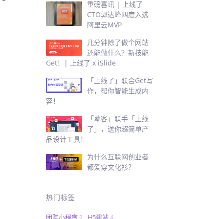
重磅喜讯 | 上线了
CTO郭达峰四度入选
阿里云MVP
几分钟除了做个网站
还能做什么？新技能
Get！| 上线了 x iSlide
「上线了」联合Get写
作，帮你智能生成内
容！
「摹客」联手「上线
了」，送你超简单产
品设计工具！
为什么互联网创业者
都爱穿文化衫？
热门标签
团购小程序
H5建站
2
4