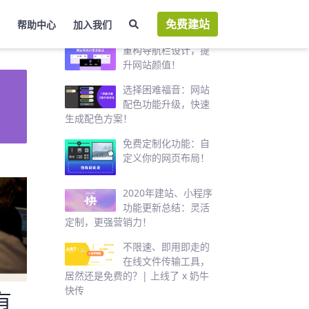
免费建站
帮助中心
加入我们
热门推荐
重构导航栏设计，提
升网站颜值！
选择困难福音：网站
配色功能升级，快速
生成配色方案！
免费定制化功能：自
定义你的网页布局！
2020年建站、小程序
功能更新总结：灵活
定制，更强营销力！
不限速、即用即走的
在线文件传输工具，
居然还是免费的？| 上线了 x 奶牛
快传
有