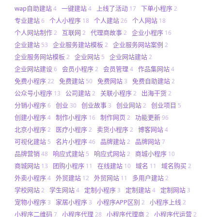
wap自助建站
一键建站
上线了活动
下单小程序
4
4
17
2
专业建站
个人小程序
个人建站
个人网站
6
18
26
18
个人网站制作
互联网
代理商故事
企业小程序
2
2
2
16
企业建站
企业服务建站模板
企业服务网站案例
53
2
2
企业服务网站模板
企业网站
企业网站建站
2
5
2
企业网站建设
会员小程序
会员管理
作品集网站
6
2
4
4
免费小程序
免费建站
免费网站
免费自助建站
22
50
3
2
公众号小程序
公司建站
关联小程序
出海干货
13
2
2
2
分销小程序
创业
创业故事
创业网站
创业项目
6
30
3
2
5
创建小程序
制作小程序
制作网页
功能更新
4
16
2
96
北京小程序
医疗小程序
卖货小程序
博客网站
2
2
2
4
可视化建站
名片小程序
品牌建站
品牌网站
5
46
2
7
品牌营销
响应式建站
响应式网站
商城小程序
48
5
2
10
商城网站
团购小程序
在线建站
域名
域名购买
13
11
10
11
2
外卖小程序
外贸建站
外贸网站
多用户建站
4
12
11
2
学校网站
学生网站
定制小程序
定制建站
定制网站
2
4
3
4
3
宠物小程序
家居小程序
小程序APP区别
小程序上线
3
3
2
2
小程序二维码
小程序代理
小程序代理商
小程序代运营
7
28
2
2