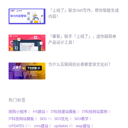
「上线了」联合Get写作，帮你智能生成
内容！
「摹客」联手「上线了」，送你超简单
产品设计工具！
为什么互联网创业者都爱穿文化衫？
热门标签
团购小程序
H5建站
IT科技建站模板
IT科技网站案例
2
4
3
3
IT科技网站模板
SEO
SEO优化
SEO教学
3
10
3
3
UPDATES
cms建站
updates
wap建站
311
5
45
3