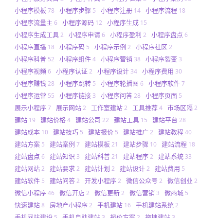
小程序模板
小程序步骤
小程序注册
小程序流程
78
5
14
18
小程序流量主
小程序源码
小程序生成
6
12
15
小程序生成工具
小程序申请
小程序盈利
小程序盘点
2
6
2
6
小程序直播
小程序码
小程序示例
小程序社区
18
5
2
2
小程序科普
小程序组件
小程序营销
小程序裂变
52
4
38
3
小程序视频
小程序认证
小程序设计
小程序费用
6
2
34
30
小程序赚钱
小程序跳转
小程序轮播图
小程序软件
28
5
6
7
小程序运营
小程序链接
小程序问答
小程序页面
55
3
28
5
展示小程序
展示网站
工作室建站
工具推荐
市场区隔
7
2
2
4
2
建站
建站价格
建站公司
建站工具
建站平台
19
4
22
15
28
建站成本
建站技巧
建站报价
建站推广
建站教程
10
5
5
2
40
建站方案
建站案例
建站模板
建站步骤
建站流程
5
7
21
10
18
建站盘点
建站知识
建站科普
建站程序
建站系统
6
3
21
2
33
建站网站
建站要求
建站计划
建站设计
建站费用
2
2
2
2
5
建站软件
建站问答
开发小程序
微信公众号
微信创业
5
2
2
2
2
微信小程序
微信开店
微信更新
微信营销
微商城
46
2
2
3
5
快速建站
房地产小程序
手机建站
手机建站系统
8
2
16
2
手机网站建设
手机自助建站
报价方案
拖拽建站
5
3
2
3