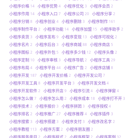
小程序价格
小程序优势
小程序优化
小程序会员
14
4
3
2
小程序作用
小程序入口
小程序公司
小程序分享
14
7
20
2
小程序分销
小程序创业
小程序删除
小程序制作
8
4
3
161
小程序制作平台
小程序功能
小程序加盟
小程序助手
2
14
15
2
小程序卖货
小程序发布
小程序变现
小程序可视化
3
9
13
2
小程序名片
小程序后台
小程序商城
小程序商店
2
3
88
5
小程序图标
小程序外包
小程序多少钱
小程序头像
2
5
12
2
小程序定制
小程序审核
小程序导航
小程序工具
10
3
2
29
小程序布局
小程序平台
小程序广告
小程序店铺
4
44
2
8
小程序开发
小程序开发价格
小程序开发公司
187
2
7
小程序开发工具
小程序开发平台
小程序开发文档
8
3
4
小程序开发软件
小程序开店
小程序引流
小程序弹窗
2
9
4
4
小程序怎么做
小程序怎么用
小程序成本
小程序打不开
7
2
18
3
小程序技术
小程序报价
小程序拼团
小程序授权
2
3
3
4
小程序排名
小程序推广
小程序推荐
小程序插件
2
27
4
3
小程序搜索
小程序搭建
小程序支付
小程序改名字
3
3
3
2
小程序教程
小程序方案
小程序朋友圈
113
2
2
小程序服务类目
小程序样式
小程序框架
小程序案例
2
2
2
32