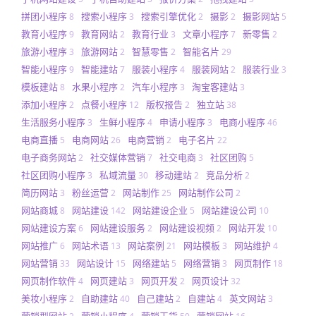
拼团小程序
搜索小程序
搜索引擎优化
摄影
摄影网站
8
3
2
2
5
教育小程序
教育网站
教育行业
文章小程序
新零售
9
2
3
7
2
旅游小程序
旅游网站
智慧零售
智能名片
3
2
2
29
智能小程序
智能建站
服装小程序
服装网站
服装行业
9
7
4
2
3
模板建站
水果小程序
汽车小程序
淘宝客建站
8
2
3
3
添加小程序
点餐小程序
版权报告
独立站
2
12
2
38
生活服务小程序
生鲜小程序
申请小程序
电商小程序
3
4
3
46
电商直播
电商网站
电商营销
电子名片
5
26
2
22
电子商务网站
社交媒体营销
社交电商
社区团购
2
7
3
5
社区团购小程序
私域流量
移动建站
竞品分析
3
30
2
2
简历网站
粉丝运营
网站制作
网站制作公司
3
2
25
2
网站商城
网站建设
网站建设企业
网站建设公司
8
142
5
10
网站建设方案
网站建设服务
网站建设视频
网站开发
6
2
2
10
网站推广
网站术语
网站案例
网站模板
网站维护
6
13
21
3
4
网站营销
网站设计
网络建站
网络营销
网页制作
33
15
5
3
18
网页制作软件
网页建站
网页开发
网页设计
4
3
2
32
美妆小程序
自助建站
自己建站
自建站
英文网站
2
40
2
4
3
营销型网站
营销小程序
营销干货
营销网站