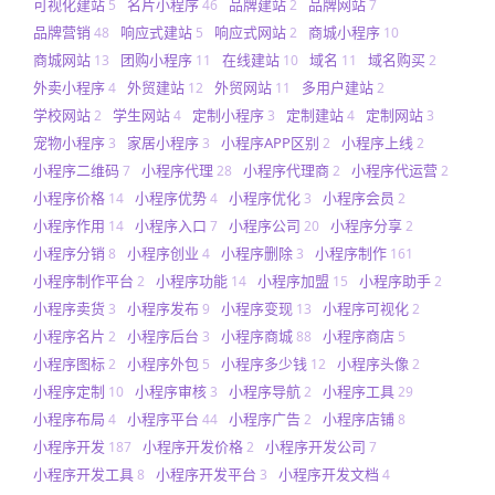
可视化建站
名片小程序
品牌建站
品牌网站
5
46
2
7
品牌营销
响应式建站
响应式网站
商城小程序
48
5
2
10
商城网站
团购小程序
在线建站
域名
域名购买
13
11
10
11
2
外卖小程序
外贸建站
外贸网站
多用户建站
4
12
11
2
学校网站
学生网站
定制小程序
定制建站
定制网站
2
4
3
4
3
宠物小程序
家居小程序
小程序APP区别
小程序上线
3
3
2
2
小程序二维码
小程序代理
小程序代理商
小程序代运营
7
28
2
2
小程序价格
小程序优势
小程序优化
小程序会员
14
4
3
2
小程序作用
小程序入口
小程序公司
小程序分享
14
7
20
2
小程序分销
小程序创业
小程序删除
小程序制作
8
4
3
161
小程序制作平台
小程序功能
小程序加盟
小程序助手
2
14
15
2
小程序卖货
小程序发布
小程序变现
小程序可视化
3
9
13
2
小程序名片
小程序后台
小程序商城
小程序商店
2
3
88
5
小程序图标
小程序外包
小程序多少钱
小程序头像
2
5
12
2
小程序定制
小程序审核
小程序导航
小程序工具
10
3
2
29
小程序布局
小程序平台
小程序广告
小程序店铺
4
44
2
8
小程序开发
小程序开发价格
小程序开发公司
187
2
7
小程序开发工具
小程序开发平台
小程序开发文档
8
3
4