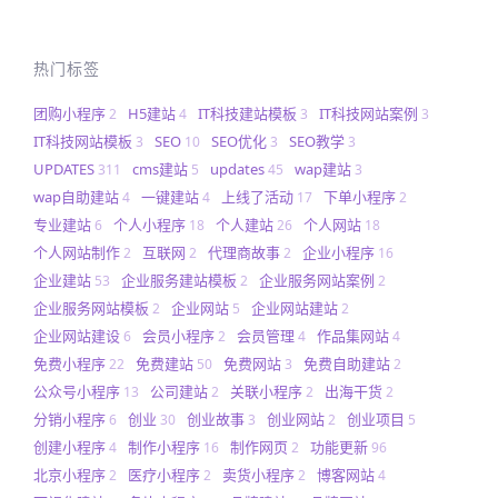
热门标签
团购小程序
H5建站
IT科技建站模板
IT科技网站案例
2
4
3
3
IT科技网站模板
SEO
SEO优化
SEO教学
3
10
3
3
UPDATES
cms建站
updates
wap建站
311
5
45
3
wap自助建站
一键建站
上线了活动
下单小程序
4
4
17
2
专业建站
个人小程序
个人建站
个人网站
6
18
26
18
个人网站制作
互联网
代理商故事
企业小程序
2
2
2
16
企业建站
企业服务建站模板
企业服务网站案例
53
2
2
企业服务网站模板
企业网站
企业网站建站
2
5
2
企业网站建设
会员小程序
会员管理
作品集网站
6
2
4
4
免费小程序
免费建站
免费网站
免费自助建站
22
50
3
2
公众号小程序
公司建站
关联小程序
出海干货
13
2
2
2
分销小程序
创业
创业故事
创业网站
创业项目
6
30
3
2
5
创建小程序
制作小程序
制作网页
功能更新
4
16
2
96
北京小程序
医疗小程序
卖货小程序
博客网站
2
2
2
4