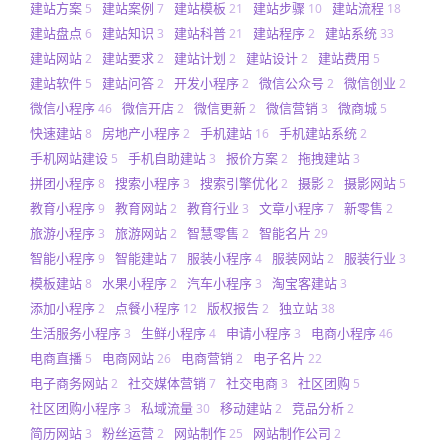
建站方案
建站案例
建站模板
建站步骤
建站流程
5
7
21
10
18
建站盘点
建站知识
建站科普
建站程序
建站系统
6
3
21
2
33
建站网站
建站要求
建站计划
建站设计
建站费用
2
2
2
2
5
建站软件
建站问答
开发小程序
微信公众号
微信创业
5
2
2
2
2
微信小程序
微信开店
微信更新
微信营销
微商城
46
2
2
3
5
快速建站
房地产小程序
手机建站
手机建站系统
8
2
16
2
手机网站建设
手机自助建站
报价方案
拖拽建站
5
3
2
3
拼团小程序
搜索小程序
搜索引擎优化
摄影
摄影网站
8
3
2
2
5
教育小程序
教育网站
教育行业
文章小程序
新零售
9
2
3
7
2
旅游小程序
旅游网站
智慧零售
智能名片
3
2
2
29
智能小程序
智能建站
服装小程序
服装网站
服装行业
9
7
4
2
3
模板建站
水果小程序
汽车小程序
淘宝客建站
8
2
3
3
添加小程序
点餐小程序
版权报告
独立站
2
12
2
38
生活服务小程序
生鲜小程序
申请小程序
电商小程序
3
4
3
46
电商直播
电商网站
电商营销
电子名片
5
26
2
22
电子商务网站
社交媒体营销
社交电商
社区团购
2
7
3
5
社区团购小程序
私域流量
移动建站
竞品分析
3
30
2
2
简历网站
粉丝运营
网站制作
网站制作公司
3
2
25
2