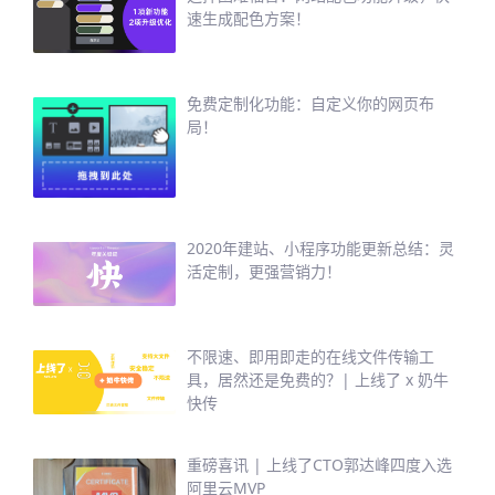
速生成配色方案！
免费定制化功能：自定义你的网页布
局！
2020年建站、小程序功能更新总结：灵
活定制，更强营销力！
不限速、即用即走的在线文件传输工
具，居然还是免费的？| 上线了 x 奶牛
快传
重磅喜讯 | 上线了CTO郭达峰四度入选
阿里云MVP