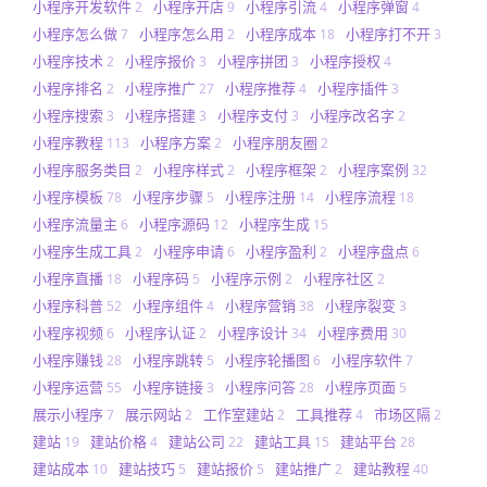
小程序开发软件
小程序开店
小程序引流
小程序弹窗
2
9
4
4
小程序怎么做
小程序怎么用
小程序成本
小程序打不开
7
2
18
3
小程序技术
小程序报价
小程序拼团
小程序授权
2
3
3
4
小程序排名
小程序推广
小程序推荐
小程序插件
2
27
4
3
小程序搜索
小程序搭建
小程序支付
小程序改名字
3
3
3
2
小程序教程
小程序方案
小程序朋友圈
113
2
2
小程序服务类目
小程序样式
小程序框架
小程序案例
2
2
2
32
小程序模板
小程序步骤
小程序注册
小程序流程
78
5
14
18
小程序流量主
小程序源码
小程序生成
6
12
15
小程序生成工具
小程序申请
小程序盈利
小程序盘点
2
6
2
6
小程序直播
小程序码
小程序示例
小程序社区
18
5
2
2
小程序科普
小程序组件
小程序营销
小程序裂变
52
4
38
3
小程序视频
小程序认证
小程序设计
小程序费用
6
2
34
30
小程序赚钱
小程序跳转
小程序轮播图
小程序软件
28
5
6
7
小程序运营
小程序链接
小程序问答
小程序页面
55
3
28
5
展示小程序
展示网站
工作室建站
工具推荐
市场区隔
7
2
2
4
2
建站
建站价格
建站公司
建站工具
建站平台
19
4
22
15
28
建站成本
建站技巧
建站报价
建站推广
建站教程
10
5
5
2
40