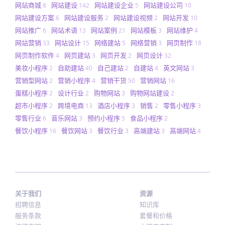
网站商城
网站建设
网站建设企业
网站建设公司
8
142
5
10
网站建设方案
网站建设服务
网站建设视频
网站开发
6
2
2
10
网站推广
网站术语
网站案例
网站模板
网站维护
6
13
21
3
4
网站营销
网站设计
网络建站
网络营销
网页制作
33
15
5
3
18
网页制作软件
网页建站
网页开发
网页设计
4
3
2
32
美妆小程序
自助建站
自己建站
自建站
英文网站
2
40
2
4
3
营销型网站
营销小程序
营销干货
营销网站
2
4
50
16
蛋糕小程序
设计行业
购物网站
购物网站建设
2
2
3
2
超市小程序
跨境电商
酒店小程序
销售
零售小程序
2
13
3
2
3
零售行业
音乐网站
预约小程序
食品小程序
6
3
5
2
餐饮小程序
餐饮网站
餐饮行业
高端建站
高端网站
16
3
3
3
4
关于我们
资源
招聘信息
知识库
服务条款
套餐和价格