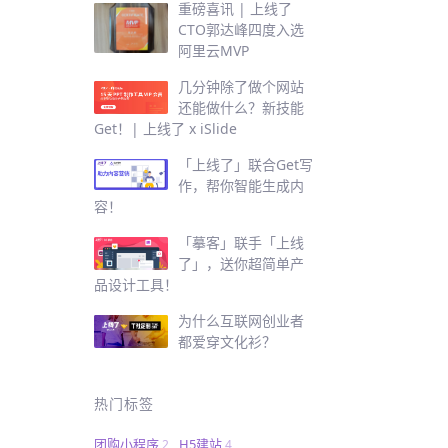
重磅喜讯 | 上线了
CTO郭达峰四度入选
阿里云MVP
几分钟除了做个网站
还能做什么？新技能
Get！| 上线了 x iSlide
「上线了」联合Get写
作，帮你智能生成内
容！
「摹客」联手「上线
了」，送你超简单产
品设计工具！
为什么互联网创业者
都爱穿文化衫？
热门标签
团购小程序
H5建站
2
4