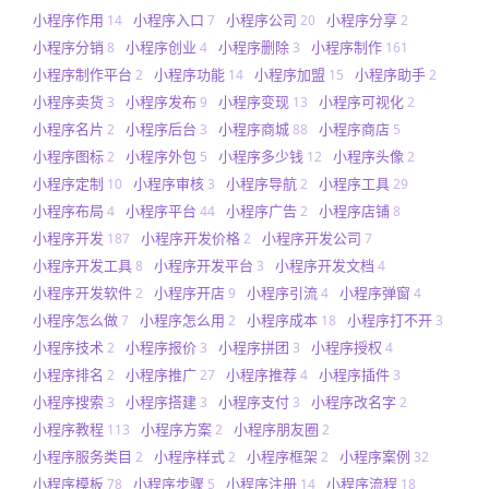
小程序作用
小程序入口
小程序公司
小程序分享
14
7
20
2
小程序分销
小程序创业
小程序删除
小程序制作
8
4
3
161
小程序制作平台
小程序功能
小程序加盟
小程序助手
2
14
15
2
小程序卖货
小程序发布
小程序变现
小程序可视化
3
9
13
2
小程序名片
小程序后台
小程序商城
小程序商店
2
3
88
5
小程序图标
小程序外包
小程序多少钱
小程序头像
2
5
12
2
小程序定制
小程序审核
小程序导航
小程序工具
10
3
2
29
小程序布局
小程序平台
小程序广告
小程序店铺
4
44
2
8
小程序开发
小程序开发价格
小程序开发公司
187
2
7
小程序开发工具
小程序开发平台
小程序开发文档
8
3
4
小程序开发软件
小程序开店
小程序引流
小程序弹窗
2
9
4
4
小程序怎么做
小程序怎么用
小程序成本
小程序打不开
7
2
18
3
小程序技术
小程序报价
小程序拼团
小程序授权
2
3
3
4
小程序排名
小程序推广
小程序推荐
小程序插件
2
27
4
3
小程序搜索
小程序搭建
小程序支付
小程序改名字
3
3
3
2
小程序教程
小程序方案
小程序朋友圈
113
2
2
小程序服务类目
小程序样式
小程序框架
小程序案例
2
2
2
32
小程序模板
小程序步骤
小程序注册
小程序流程
78
5
14
18