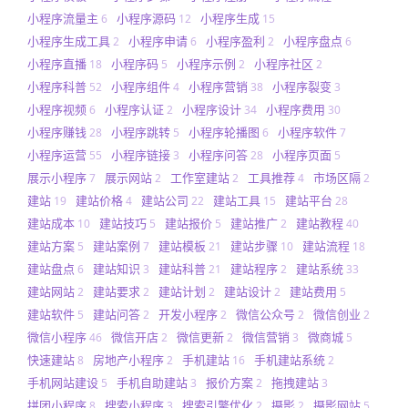
小程序流量主
小程序源码
小程序生成
6
12
15
小程序生成工具
小程序申请
小程序盈利
小程序盘点
2
6
2
6
小程序直播
小程序码
小程序示例
小程序社区
18
5
2
2
小程序科普
小程序组件
小程序营销
小程序裂变
52
4
38
3
小程序视频
小程序认证
小程序设计
小程序费用
6
2
34
30
小程序赚钱
小程序跳转
小程序轮播图
小程序软件
28
5
6
7
小程序运营
小程序链接
小程序问答
小程序页面
55
3
28
5
展示小程序
展示网站
工作室建站
工具推荐
市场区隔
7
2
2
4
2
建站
建站价格
建站公司
建站工具
建站平台
19
4
22
15
28
建站成本
建站技巧
建站报价
建站推广
建站教程
10
5
5
2
40
建站方案
建站案例
建站模板
建站步骤
建站流程
5
7
21
10
18
建站盘点
建站知识
建站科普
建站程序
建站系统
6
3
21
2
33
建站网站
建站要求
建站计划
建站设计
建站费用
2
2
2
2
5
建站软件
建站问答
开发小程序
微信公众号
微信创业
5
2
2
2
2
微信小程序
微信开店
微信更新
微信营销
微商城
46
2
2
3
5
快速建站
房地产小程序
手机建站
手机建站系统
8
2
16
2
手机网站建设
手机自助建站
报价方案
拖拽建站
5
3
2
3
拼团小程序
搜索小程序
搜索引擎优化
摄影
摄影网站
8
3
2
2
5