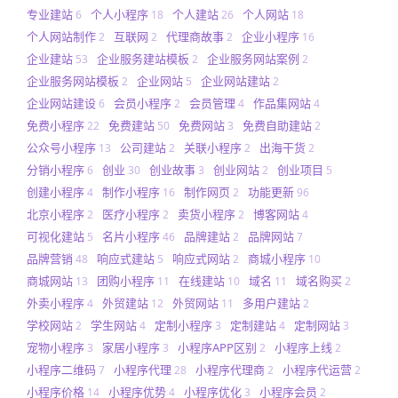
专业建站
个人小程序
个人建站
个人网站
6
18
26
18
个人网站制作
互联网
代理商故事
企业小程序
2
2
2
16
企业建站
企业服务建站模板
企业服务网站案例
53
2
2
企业服务网站模板
企业网站
企业网站建站
2
5
2
企业网站建设
会员小程序
会员管理
作品集网站
6
2
4
4
免费小程序
免费建站
免费网站
免费自助建站
22
50
3
2
公众号小程序
公司建站
关联小程序
出海干货
13
2
2
2
分销小程序
创业
创业故事
创业网站
创业项目
6
30
3
2
5
创建小程序
制作小程序
制作网页
功能更新
4
16
2
96
北京小程序
医疗小程序
卖货小程序
博客网站
2
2
2
4
可视化建站
名片小程序
品牌建站
品牌网站
5
46
2
7
品牌营销
响应式建站
响应式网站
商城小程序
48
5
2
10
商城网站
团购小程序
在线建站
域名
域名购买
13
11
10
11
2
外卖小程序
外贸建站
外贸网站
多用户建站
4
12
11
2
学校网站
学生网站
定制小程序
定制建站
定制网站
2
4
3
4
3
宠物小程序
家居小程序
小程序APP区别
小程序上线
3
3
2
2
小程序二维码
小程序代理
小程序代理商
小程序代运营
7
28
2
2
小程序价格
小程序优势
小程序优化
小程序会员
14
4
3
2