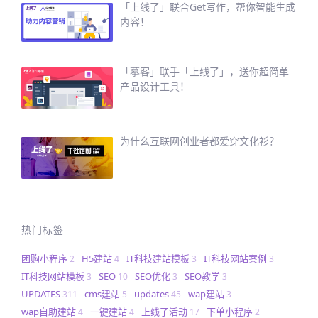
「上线了」联合Get写作，帮你智能生成
内容！
「摹客」联手「上线了」，送你超简单
产品设计工具！
为什么互联网创业者都爱穿文化衫？
热门标签
团购小程序
H5建站
IT科技建站模板
IT科技网站案例
2
4
3
3
IT科技网站模板
SEO
SEO优化
SEO教学
3
10
3
3
UPDATES
cms建站
updates
wap建站
311
5
45
3
wap自助建站
一键建站
上线了活动
下单小程序
4
4
17
2