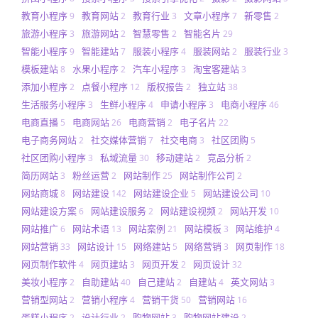
教育小程序
教育网站
教育行业
文章小程序
新零售
9
2
3
7
2
旅游小程序
旅游网站
智慧零售
智能名片
3
2
2
29
智能小程序
智能建站
服装小程序
服装网站
服装行业
9
7
4
2
3
模板建站
水果小程序
汽车小程序
淘宝客建站
8
2
3
3
添加小程序
点餐小程序
版权报告
独立站
2
12
2
38
生活服务小程序
生鲜小程序
申请小程序
电商小程序
3
4
3
46
电商直播
电商网站
电商营销
电子名片
5
26
2
22
电子商务网站
社交媒体营销
社交电商
社区团购
2
7
3
5
社区团购小程序
私域流量
移动建站
竞品分析
3
30
2
2
简历网站
粉丝运营
网站制作
网站制作公司
3
2
25
2
网站商城
网站建设
网站建设企业
网站建设公司
8
142
5
10
网站建设方案
网站建设服务
网站建设视频
网站开发
6
2
2
10
网站推广
网站术语
网站案例
网站模板
网站维护
6
13
21
3
4
网站营销
网站设计
网络建站
网络营销
网页制作
33
15
5
3
18
网页制作软件
网页建站
网页开发
网页设计
4
3
2
32
美妆小程序
自助建站
自己建站
自建站
英文网站
2
40
2
4
3
营销型网站
营销小程序
营销干货
营销网站
2
4
50
16
蛋糕小程序
设计行业
购物网站
购物网站建设
2
2
3
2