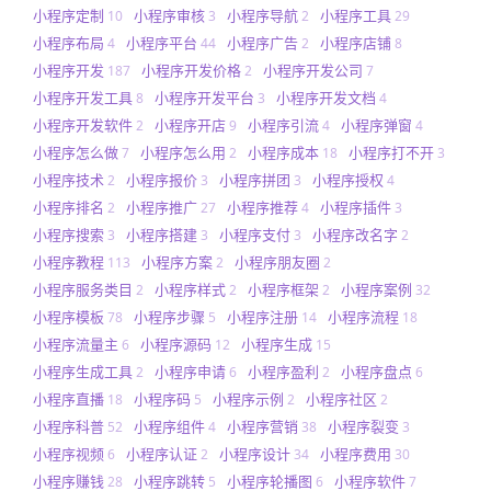
小程序定制
小程序审核
小程序导航
小程序工具
10
3
2
29
小程序布局
小程序平台
小程序广告
小程序店铺
4
44
2
8
小程序开发
小程序开发价格
小程序开发公司
187
2
7
小程序开发工具
小程序开发平台
小程序开发文档
8
3
4
小程序开发软件
小程序开店
小程序引流
小程序弹窗
2
9
4
4
小程序怎么做
小程序怎么用
小程序成本
小程序打不开
7
2
18
3
小程序技术
小程序报价
小程序拼团
小程序授权
2
3
3
4
小程序排名
小程序推广
小程序推荐
小程序插件
2
27
4
3
小程序搜索
小程序搭建
小程序支付
小程序改名字
3
3
3
2
小程序教程
小程序方案
小程序朋友圈
113
2
2
小程序服务类目
小程序样式
小程序框架
小程序案例
2
2
2
32
小程序模板
小程序步骤
小程序注册
小程序流程
78
5
14
18
小程序流量主
小程序源码
小程序生成
6
12
15
小程序生成工具
小程序申请
小程序盈利
小程序盘点
2
6
2
6
小程序直播
小程序码
小程序示例
小程序社区
18
5
2
2
小程序科普
小程序组件
小程序营销
小程序裂变
52
4
38
3
小程序视频
小程序认证
小程序设计
小程序费用
6
2
34
30
小程序赚钱
小程序跳转
小程序轮播图
小程序软件
28
5
6
7