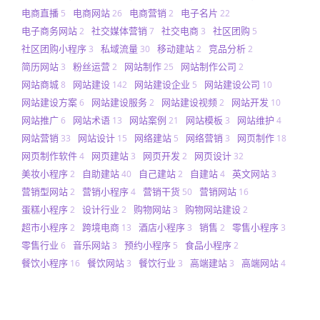
电商直播
电商网站
电商营销
电子名片
5
26
2
22
电子商务网站
社交媒体营销
社交电商
社区团购
2
7
3
5
社区团购小程序
私域流量
移动建站
竞品分析
3
30
2
2
简历网站
粉丝运营
网站制作
网站制作公司
3
2
25
2
网站商城
网站建设
网站建设企业
网站建设公司
8
142
5
10
网站建设方案
网站建设服务
网站建设视频
网站开发
6
2
2
10
网站推广
网站术语
网站案例
网站模板
网站维护
6
13
21
3
4
网站营销
网站设计
网络建站
网络营销
网页制作
33
15
5
3
18
网页制作软件
网页建站
网页开发
网页设计
4
3
2
32
美妆小程序
自助建站
自己建站
自建站
英文网站
2
40
2
4
3
营销型网站
营销小程序
营销干货
营销网站
2
4
50
16
蛋糕小程序
设计行业
购物网站
购物网站建设
2
2
3
2
超市小程序
跨境电商
酒店小程序
销售
零售小程序
2
13
3
2
3
零售行业
音乐网站
预约小程序
食品小程序
6
3
5
2
餐饮小程序
餐饮网站
餐饮行业
高端建站
高端网站
16
3
3
3
4