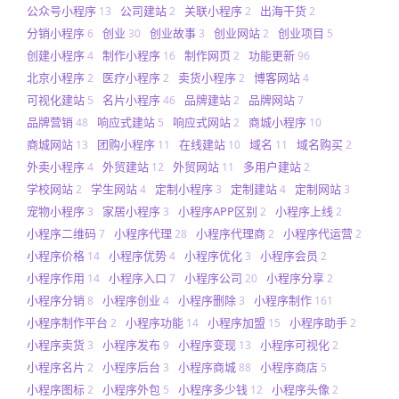
公众号小程序
公司建站
关联小程序
出海干货
13
2
2
2
分销小程序
创业
创业故事
创业网站
创业项目
6
30
3
2
5
创建小程序
制作小程序
制作网页
功能更新
4
16
2
96
北京小程序
医疗小程序
卖货小程序
博客网站
2
2
2
4
可视化建站
名片小程序
品牌建站
品牌网站
5
46
2
7
品牌营销
响应式建站
响应式网站
商城小程序
48
5
2
10
商城网站
团购小程序
在线建站
域名
域名购买
13
11
10
11
2
外卖小程序
外贸建站
外贸网站
多用户建站
4
12
11
2
学校网站
学生网站
定制小程序
定制建站
定制网站
2
4
3
4
3
宠物小程序
家居小程序
小程序APP区别
小程序上线
3
3
2
2
小程序二维码
小程序代理
小程序代理商
小程序代运营
7
28
2
2
小程序价格
小程序优势
小程序优化
小程序会员
14
4
3
2
小程序作用
小程序入口
小程序公司
小程序分享
14
7
20
2
小程序分销
小程序创业
小程序删除
小程序制作
8
4
3
161
小程序制作平台
小程序功能
小程序加盟
小程序助手
2
14
15
2
小程序卖货
小程序发布
小程序变现
小程序可视化
3
9
13
2
小程序名片
小程序后台
小程序商城
小程序商店
2
3
88
5
小程序图标
小程序外包
小程序多少钱
小程序头像
2
5
12
2