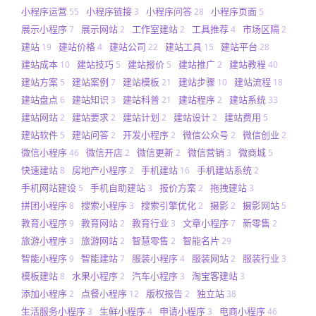
小程序运营
小程序链接
小程序问答
小程序页面
55
3
28
5
展示小程序
展示网站
工作室建站
工具推荐
市场区隔
7
2
2
4
2
建站
建站价格
建站公司
建站工具
建站平台
19
4
22
15
28
建站成本
建站技巧
建站报价
建站推广
建站教程
10
5
5
2
40
建站方案
建站案例
建站模板
建站步骤
建站流程
5
7
21
10
18
建站盘点
建站知识
建站科普
建站程序
建站系统
6
3
21
2
33
建站网站
建站要求
建站计划
建站设计
建站费用
2
2
2
2
5
建站软件
建站问答
开发小程序
微信公众号
微信创业
5
2
2
2
2
微信小程序
微信开店
微信更新
微信营销
微商城
46
2
2
3
5
快速建站
房地产小程序
手机建站
手机建站系统
8
2
16
2
手机网站建设
手机自助建站
报价方案
拖拽建站
5
3
2
3
拼团小程序
搜索小程序
搜索引擎优化
摄影
摄影网站
8
3
2
2
5
教育小程序
教育网站
教育行业
文章小程序
新零售
9
2
3
7
2
旅游小程序
旅游网站
智慧零售
智能名片
3
2
2
29
智能小程序
智能建站
服装小程序
服装网站
服装行业
9
7
4
2
3
模板建站
水果小程序
汽车小程序
淘宝客建站
8
2
3
3
添加小程序
点餐小程序
版权报告
独立站
2
12
2
38
生活服务小程序
生鲜小程序
申请小程序
电商小程序
3
4
3
46