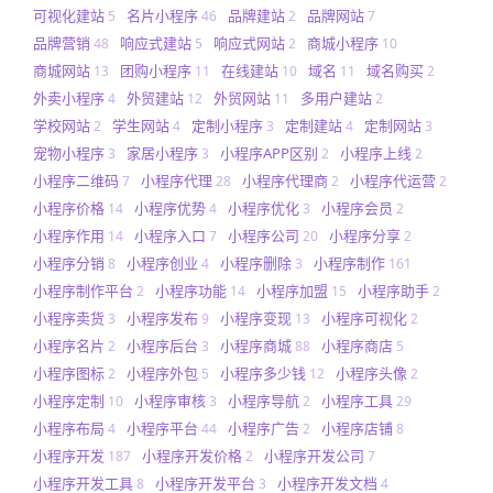
可视化建站
名片小程序
品牌建站
品牌网站
5
46
2
7
品牌营销
响应式建站
响应式网站
商城小程序
48
5
2
10
商城网站
团购小程序
在线建站
域名
域名购买
13
11
10
11
2
外卖小程序
外贸建站
外贸网站
多用户建站
4
12
11
2
学校网站
学生网站
定制小程序
定制建站
定制网站
2
4
3
4
3
宠物小程序
家居小程序
小程序APP区别
小程序上线
3
3
2
2
小程序二维码
小程序代理
小程序代理商
小程序代运营
7
28
2
2
小程序价格
小程序优势
小程序优化
小程序会员
14
4
3
2
小程序作用
小程序入口
小程序公司
小程序分享
14
7
20
2
小程序分销
小程序创业
小程序删除
小程序制作
8
4
3
161
小程序制作平台
小程序功能
小程序加盟
小程序助手
2
14
15
2
小程序卖货
小程序发布
小程序变现
小程序可视化
3
9
13
2
小程序名片
小程序后台
小程序商城
小程序商店
2
3
88
5
小程序图标
小程序外包
小程序多少钱
小程序头像
2
5
12
2
小程序定制
小程序审核
小程序导航
小程序工具
10
3
2
29
小程序布局
小程序平台
小程序广告
小程序店铺
4
44
2
8
小程序开发
小程序开发价格
小程序开发公司
187
2
7
小程序开发工具
小程序开发平台
小程序开发文档
8
3
4