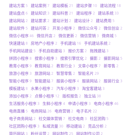
建站方案
建站案例
建站模板
建站步骤
建站流程
5
7
21
10
18
建站盘点
建站知识
建站科普
建站程序
建站系统
6
3
21
2
33
建站网站
建站要求
建站计划
建站设计
建站费用
2
2
2
2
5
建站软件
建站问答
开发小程序
微信公众号
微信创业
5
2
2
2
2
微信小程序
微信开店
微信更新
微信营销
微商城
46
2
2
3
5
快速建站
房地产小程序
手机建站
手机建站系统
8
2
16
2
手机网站建设
手机自助建站
报价方案
拖拽建站
5
3
2
3
拼团小程序
搜索小程序
搜索引擎优化
摄影
摄影网站
8
3
2
2
5
教育小程序
教育网站
教育行业
文章小程序
新零售
9
2
3
7
2
旅游小程序
旅游网站
智慧零售
智能名片
3
2
2
29
智能小程序
智能建站
服装小程序
服装网站
服装行业
9
7
4
2
3
模板建站
水果小程序
汽车小程序
淘宝客建站
8
2
3
3
添加小程序
点餐小程序
版权报告
独立站
2
12
2
38
生活服务小程序
生鲜小程序
申请小程序
电商小程序
3
4
3
46
电商直播
电商网站
电商营销
电子名片
5
26
2
22
电子商务网站
社交媒体营销
社交电商
社区团购
2
7
3
5
社区团购小程序
私域流量
移动建站
竞品分析
3
30
2
2
简历网站
粉丝运营
网站制作
网站制作公司
3
2
25
2