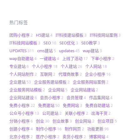
热门标签
团购小程序
H5建站
IT科技建站模板
IT科技网站案例
2
4
3
3
IT科技网站模板
SEO
SEO优化
SEO教学
3
10
3
3
UPDATES
cms建站
updates
wap建站
311
5
45
3
wap自助建站
一键建站
上线了活动
下单小程序
4
4
17
2
专业建站
个人小程序
个人建站
个人网站
6
18
26
18
个人网站制作
互联网
代理商故事
企业小程序
2
2
2
16
企业建站
企业服务建站模板
企业服务网站案例
53
2
2
企业服务网站模板
企业网站
企业网站建站
2
5
2
企业网站建设
会员小程序
会员管理
作品集网站
6
2
4
4
免费小程序
免费建站
免费网站
免费自助建站
22
50
3
2
公众号小程序
公司建站
关联小程序
出海干货
13
2
2
2
分销小程序
创业
创业故事
创业网站
创业项目
6
30
3
2
5
创建小程序
制作小程序
制作网页
功能更新
4
16
2
96
北京小程序
医疗小程序
卖货小程序
博客网站
2
2
2
4