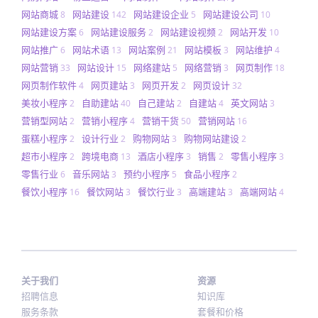
网站商城
网站建设
网站建设企业
网站建设公司
8
142
5
10
网站建设方案
网站建设服务
网站建设视频
网站开发
6
2
2
10
网站推广
网站术语
网站案例
网站模板
网站维护
6
13
21
3
4
网站营销
网站设计
网络建站
网络营销
网页制作
33
15
5
3
18
网页制作软件
网页建站
网页开发
网页设计
4
3
2
32
美妆小程序
自助建站
自己建站
自建站
英文网站
2
40
2
4
3
营销型网站
营销小程序
营销干货
营销网站
2
4
50
16
蛋糕小程序
设计行业
购物网站
购物网站建设
2
2
3
2
超市小程序
跨境电商
酒店小程序
销售
零售小程序
2
13
3
2
3
零售行业
音乐网站
预约小程序
食品小程序
6
3
5
2
餐饮小程序
餐饮网站
餐饮行业
高端建站
高端网站
16
3
3
3
4
关于我们
资源
招聘信息
知识库
服务条款
套餐和价格