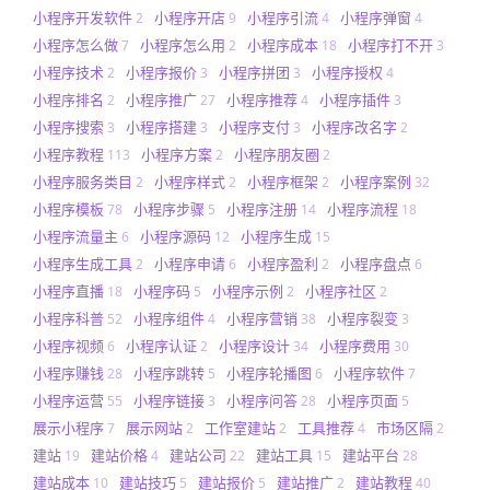
小程序开发软件
小程序开店
小程序引流
小程序弹窗
2
9
4
4
小程序怎么做
小程序怎么用
小程序成本
小程序打不开
7
2
18
3
小程序技术
小程序报价
小程序拼团
小程序授权
2
3
3
4
小程序排名
小程序推广
小程序推荐
小程序插件
2
27
4
3
小程序搜索
小程序搭建
小程序支付
小程序改名字
3
3
3
2
小程序教程
小程序方案
小程序朋友圈
113
2
2
小程序服务类目
小程序样式
小程序框架
小程序案例
2
2
2
32
小程序模板
小程序步骤
小程序注册
小程序流程
78
5
14
18
小程序流量主
小程序源码
小程序生成
6
12
15
小程序生成工具
小程序申请
小程序盈利
小程序盘点
2
6
2
6
小程序直播
小程序码
小程序示例
小程序社区
18
5
2
2
小程序科普
小程序组件
小程序营销
小程序裂变
52
4
38
3
小程序视频
小程序认证
小程序设计
小程序费用
6
2
34
30
小程序赚钱
小程序跳转
小程序轮播图
小程序软件
28
5
6
7
小程序运营
小程序链接
小程序问答
小程序页面
55
3
28
5
展示小程序
展示网站
工作室建站
工具推荐
市场区隔
7
2
2
4
2
建站
建站价格
建站公司
建站工具
建站平台
19
4
22
15
28
建站成本
建站技巧
建站报价
建站推广
建站教程
10
5
5
2
40