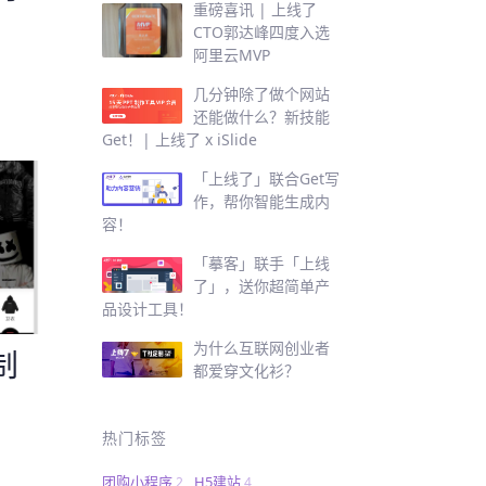
重磅喜讯 | 上线了
CTO郭达峰四度入选
阿里云MVP
几分钟除了做个网站
还能做什么？新技能
Get！| 上线了 x iSlide
「上线了」联合Get写
作，帮你智能生成内
容！
「摹客」联手「上线
了」，送你超简单产
品设计工具！
为什么互联网创业者
制
都爱穿文化衫？
热门标签
团购小程序
H5建站
2
4