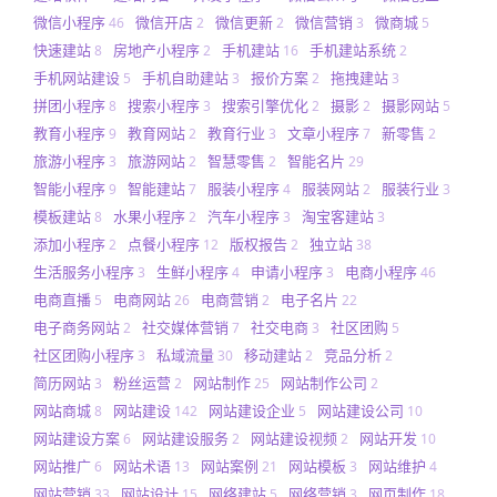
微信小程序
微信开店
微信更新
微信营销
微商城
46
2
2
3
5
快速建站
房地产小程序
手机建站
手机建站系统
8
2
16
2
手机网站建设
手机自助建站
报价方案
拖拽建站
5
3
2
3
拼团小程序
搜索小程序
搜索引擎优化
摄影
摄影网站
8
3
2
2
5
教育小程序
教育网站
教育行业
文章小程序
新零售
9
2
3
7
2
旅游小程序
旅游网站
智慧零售
智能名片
3
2
2
29
智能小程序
智能建站
服装小程序
服装网站
服装行业
9
7
4
2
3
模板建站
水果小程序
汽车小程序
淘宝客建站
8
2
3
3
添加小程序
点餐小程序
版权报告
独立站
2
12
2
38
生活服务小程序
生鲜小程序
申请小程序
电商小程序
3
4
3
46
电商直播
电商网站
电商营销
电子名片
5
26
2
22
电子商务网站
社交媒体营销
社交电商
社区团购
2
7
3
5
社区团购小程序
私域流量
移动建站
竞品分析
3
30
2
2
简历网站
粉丝运营
网站制作
网站制作公司
3
2
25
2
网站商城
网站建设
网站建设企业
网站建设公司
8
142
5
10
网站建设方案
网站建设服务
网站建设视频
网站开发
6
2
2
10
网站推广
网站术语
网站案例
网站模板
网站维护
6
13
21
3
4
网站营销
网站设计
网络建站
网络营销
网页制作
33
15
5
3
18