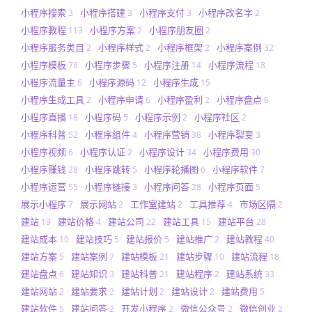
小程序搜索
小程序搭建
小程序支付
小程序改名字
3
3
3
2
小程序教程
小程序方案
小程序朋友圈
113
2
2
小程序服务类目
小程序样式
小程序框架
小程序案例
2
2
2
32
小程序模板
小程序步骤
小程序注册
小程序流程
78
5
14
18
小程序流量主
小程序源码
小程序生成
6
12
15
小程序生成工具
小程序申请
小程序盈利
小程序盘点
2
6
2
6
小程序直播
小程序码
小程序示例
小程序社区
18
5
2
2
小程序科普
小程序组件
小程序营销
小程序裂变
52
4
38
3
小程序视频
小程序认证
小程序设计
小程序费用
6
2
34
30
小程序赚钱
小程序跳转
小程序轮播图
小程序软件
28
5
6
7
小程序运营
小程序链接
小程序问答
小程序页面
55
3
28
5
展示小程序
展示网站
工作室建站
工具推荐
市场区隔
7
2
2
4
2
建站
建站价格
建站公司
建站工具
建站平台
19
4
22
15
28
建站成本
建站技巧
建站报价
建站推广
建站教程
10
5
5
2
40
建站方案
建站案例
建站模板
建站步骤
建站流程
5
7
21
10
18
建站盘点
建站知识
建站科普
建站程序
建站系统
6
3
21
2
33
建站网站
建站要求
建站计划
建站设计
建站费用
2
2
2
2
5
建站软件
建站问答
开发小程序
微信公众号
微信创业
5
2
2
2
2