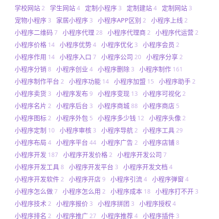
学校网站
学生网站
定制小程序
定制建站
定制网站
2
4
3
4
3
宠物小程序
家居小程序
小程序APP区别
小程序上线
3
3
2
2
小程序二维码
小程序代理
小程序代理商
小程序代运营
7
28
2
2
小程序价格
小程序优势
小程序优化
小程序会员
14
4
3
2
小程序作用
小程序入口
小程序公司
小程序分享
14
7
20
2
小程序分销
小程序创业
小程序删除
小程序制作
8
4
3
161
小程序制作平台
小程序功能
小程序加盟
小程序助手
2
14
15
2
小程序卖货
小程序发布
小程序变现
小程序可视化
3
9
13
2
小程序名片
小程序后台
小程序商城
小程序商店
2
3
88
5
小程序图标
小程序外包
小程序多少钱
小程序头像
2
5
12
2
小程序定制
小程序审核
小程序导航
小程序工具
10
3
2
29
小程序布局
小程序平台
小程序广告
小程序店铺
4
44
2
8
小程序开发
小程序开发价格
小程序开发公司
187
2
7
小程序开发工具
小程序开发平台
小程序开发文档
8
3
4
小程序开发软件
小程序开店
小程序引流
小程序弹窗
2
9
4
4
小程序怎么做
小程序怎么用
小程序成本
小程序打不开
7
2
18
3
小程序技术
小程序报价
小程序拼团
小程序授权
2
3
3
4
小程序排名
小程序推广
小程序推荐
小程序插件
2
27
4
3