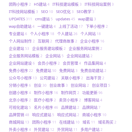
团购小程序
H5建站
IT科技建站模板
IT科技网站案例
2
4
3
3
IT科技网站模板
SEO
SEO优化
SEO教学
3
10
3
3
UPDATES
cms建站
updates
wap建站
311
5
45
3
wap自助建站
一键建站
上线了活动
下单小程序
4
4
17
2
专业建站
个人小程序
个人建站
个人网站
6
18
26
18
个人网站制作
互联网
代理商故事
企业小程序
2
2
2
16
企业建站
企业服务建站模板
企业服务网站案例
53
2
2
企业服务网站模板
企业网站
企业网站建站
2
5
2
企业网站建设
会员小程序
会员管理
作品集网站
6
2
4
4
免费小程序
免费建站
免费网站
免费自助建站
22
50
3
2
公众号小程序
公司建站
关联小程序
出海干货
13
2
2
2
分销小程序
创业
创业故事
创业网站
创业项目
6
30
3
2
5
创建小程序
制作小程序
制作网页
功能更新
4
16
2
96
北京小程序
医疗小程序
卖货小程序
博客网站
2
2
2
4
可视化建站
名片小程序
品牌建站
品牌网站
5
46
2
7
品牌营销
响应式建站
响应式网站
商城小程序
48
5
2
10
商城网站
团购小程序
在线建站
域名
域名购买
13
11
10
11
2
外卖小程序
外贸建站
外贸网站
多用户建站
4
12
11
2