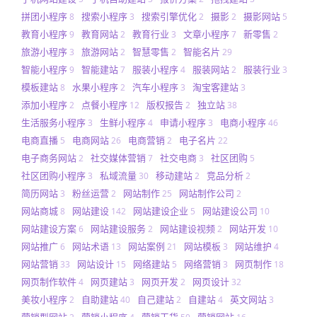
拼团小程序
搜索小程序
搜索引擎优化
摄影
摄影网站
8
3
2
2
5
教育小程序
教育网站
教育行业
文章小程序
新零售
9
2
3
7
2
旅游小程序
旅游网站
智慧零售
智能名片
3
2
2
29
智能小程序
智能建站
服装小程序
服装网站
服装行业
9
7
4
2
3
模板建站
水果小程序
汽车小程序
淘宝客建站
8
2
3
3
添加小程序
点餐小程序
版权报告
独立站
2
12
2
38
生活服务小程序
生鲜小程序
申请小程序
电商小程序
3
4
3
46
电商直播
电商网站
电商营销
电子名片
5
26
2
22
电子商务网站
社交媒体营销
社交电商
社区团购
2
7
3
5
社区团购小程序
私域流量
移动建站
竞品分析
3
30
2
2
简历网站
粉丝运营
网站制作
网站制作公司
3
2
25
2
网站商城
网站建设
网站建设企业
网站建设公司
8
142
5
10
网站建设方案
网站建设服务
网站建设视频
网站开发
6
2
2
10
网站推广
网站术语
网站案例
网站模板
网站维护
6
13
21
3
4
网站营销
网站设计
网络建站
网络营销
网页制作
33
15
5
3
18
网页制作软件
网页建站
网页开发
网页设计
4
3
2
32
美妆小程序
自助建站
自己建站
自建站
英文网站
2
40
2
4
3
营销型网站
营销小程序
营销干货
营销网站