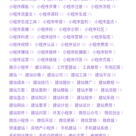
小程序模板
小程序步骤
小程序注册
小程序流程
78
5
14
18
小程序流量主
小程序源码
小程序生成
6
12
15
小程序生成工具
小程序申请
小程序盈利
小程序盘点
2
6
2
6
小程序直播
小程序码
小程序示例
小程序社区
18
5
2
2
小程序科普
小程序组件
小程序营销
小程序裂变
52
4
38
3
小程序视频
小程序认证
小程序设计
小程序费用
6
2
34
30
小程序赚钱
小程序跳转
小程序轮播图
小程序软件
28
5
6
7
小程序运营
小程序链接
小程序问答
小程序页面
55
3
28
5
展示小程序
展示网站
工作室建站
工具推荐
市场区隔
7
2
2
4
2
建站
建站价格
建站公司
建站工具
建站平台
19
4
22
15
28
建站成本
建站技巧
建站报价
建站推广
建站教程
10
5
5
2
40
建站方案
建站案例
建站模板
建站步骤
建站流程
5
7
21
10
18
建站盘点
建站知识
建站科普
建站程序
建站系统
6
3
21
2
33
建站网站
建站要求
建站计划
建站设计
建站费用
2
2
2
2
5
建站软件
建站问答
开发小程序
微信公众号
微信创业
5
2
2
2
2
微信小程序
微信开店
微信更新
微信营销
微商城
46
2
2
3
5
快速建站
房地产小程序
手机建站
手机建站系统
8
2
16
2
手机网站建设
手机自助建站
报价方案
拖拽建站
5
3
2
3