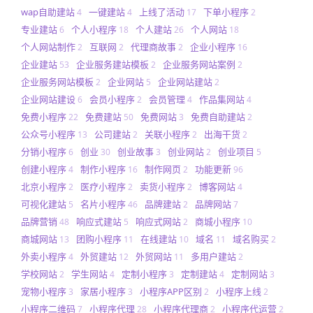
wap自助建站
一键建站
上线了活动
下单小程序
4
4
17
2
专业建站
个人小程序
个人建站
个人网站
6
18
26
18
个人网站制作
互联网
代理商故事
企业小程序
2
2
2
16
企业建站
企业服务建站模板
企业服务网站案例
53
2
2
企业服务网站模板
企业网站
企业网站建站
2
5
2
企业网站建设
会员小程序
会员管理
作品集网站
6
2
4
4
免费小程序
免费建站
免费网站
免费自助建站
22
50
3
2
公众号小程序
公司建站
关联小程序
出海干货
13
2
2
2
分销小程序
创业
创业故事
创业网站
创业项目
6
30
3
2
5
创建小程序
制作小程序
制作网页
功能更新
4
16
2
96
北京小程序
医疗小程序
卖货小程序
博客网站
2
2
2
4
可视化建站
名片小程序
品牌建站
品牌网站
5
46
2
7
品牌营销
响应式建站
响应式网站
商城小程序
48
5
2
10
商城网站
团购小程序
在线建站
域名
域名购买
13
11
10
11
2
外卖小程序
外贸建站
外贸网站
多用户建站
4
12
11
2
学校网站
学生网站
定制小程序
定制建站
定制网站
2
4
3
4
3
宠物小程序
家居小程序
小程序APP区别
小程序上线
3
3
2
2
小程序二维码
小程序代理
小程序代理商
小程序代运营
7
28
2
2