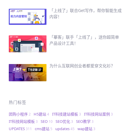
「上线了」联合Get写作，帮你智能生成
内容！
「摹客」联手「上线了」，送你超简单
产品设计工具！
为什么互联网创业者都爱穿文化衫？
热门标签
团购小程序
H5建站
IT科技建站模板
IT科技网站案例
2
4
3
3
IT科技网站模板
SEO
SEO优化
SEO教学
3
10
3
3
UPDATES
cms建站
updates
wap建站
311
5
45
3