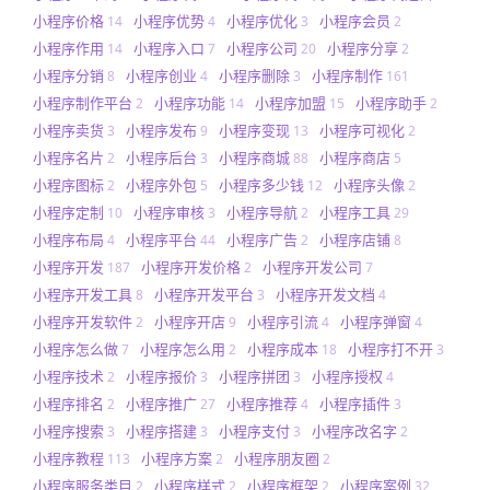
小程序价格
小程序优势
小程序优化
小程序会员
14
4
3
2
小程序作用
小程序入口
小程序公司
小程序分享
14
7
20
2
小程序分销
小程序创业
小程序删除
小程序制作
8
4
3
161
小程序制作平台
小程序功能
小程序加盟
小程序助手
2
14
15
2
小程序卖货
小程序发布
小程序变现
小程序可视化
3
9
13
2
小程序名片
小程序后台
小程序商城
小程序商店
2
3
88
5
小程序图标
小程序外包
小程序多少钱
小程序头像
2
5
12
2
小程序定制
小程序审核
小程序导航
小程序工具
10
3
2
29
小程序布局
小程序平台
小程序广告
小程序店铺
4
44
2
8
小程序开发
小程序开发价格
小程序开发公司
187
2
7
小程序开发工具
小程序开发平台
小程序开发文档
8
3
4
小程序开发软件
小程序开店
小程序引流
小程序弹窗
2
9
4
4
小程序怎么做
小程序怎么用
小程序成本
小程序打不开
7
2
18
3
小程序技术
小程序报价
小程序拼团
小程序授权
2
3
3
4
小程序排名
小程序推广
小程序推荐
小程序插件
2
27
4
3
小程序搜索
小程序搭建
小程序支付
小程序改名字
3
3
3
2
小程序教程
小程序方案
小程序朋友圈
113
2
2
小程序服务类目
小程序样式
小程序框架
小程序案例
2
2
2
32