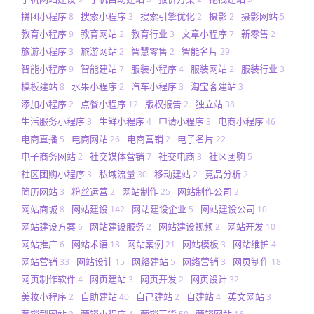
拼团小程序
搜索小程序
搜索引擎优化
摄影
摄影网站
8
3
2
2
5
教育小程序
教育网站
教育行业
文章小程序
新零售
9
2
3
7
2
旅游小程序
旅游网站
智慧零售
智能名片
3
2
2
29
智能小程序
智能建站
服装小程序
服装网站
服装行业
9
7
4
2
3
模板建站
水果小程序
汽车小程序
淘宝客建站
8
2
3
3
添加小程序
点餐小程序
版权报告
独立站
2
12
2
38
生活服务小程序
生鲜小程序
申请小程序
电商小程序
3
4
3
46
电商直播
电商网站
电商营销
电子名片
5
26
2
22
电子商务网站
社交媒体营销
社交电商
社区团购
2
7
3
5
社区团购小程序
私域流量
移动建站
竞品分析
3
30
2
2
简历网站
粉丝运营
网站制作
网站制作公司
3
2
25
2
网站商城
网站建设
网站建设企业
网站建设公司
8
142
5
10
网站建设方案
网站建设服务
网站建设视频
网站开发
6
2
2
10
网站推广
网站术语
网站案例
网站模板
网站维护
6
13
21
3
4
网站营销
网站设计
网络建站
网络营销
网页制作
33
15
5
3
18
网页制作软件
网页建站
网页开发
网页设计
4
3
2
32
美妆小程序
自助建站
自己建站
自建站
英文网站
2
40
2
4
3
营销型网站
营销小程序
营销干货
营销网站