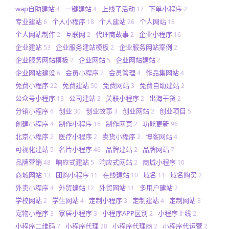
wap自助建站
一键建站
上线了活动
下单小程序
4
4
17
2
专业建站
个人小程序
个人建站
个人网站
6
18
26
18
个人网站制作
互联网
代理商故事
企业小程序
2
2
2
16
企业建站
企业服务建站模板
企业服务网站案例
53
2
2
企业服务网站模板
企业网站
企业网站建站
2
5
2
企业网站建设
会员小程序
会员管理
作品集网站
6
2
4
4
免费小程序
免费建站
免费网站
免费自助建站
22
50
3
2
公众号小程序
公司建站
关联小程序
出海干货
13
2
2
2
分销小程序
创业
创业故事
创业网站
创业项目
6
30
3
2
5
创建小程序
制作小程序
制作网页
功能更新
4
16
2
96
北京小程序
医疗小程序
卖货小程序
博客网站
2
2
2
4
可视化建站
名片小程序
品牌建站
品牌网站
5
46
2
7
品牌营销
响应式建站
响应式网站
商城小程序
48
5
2
10
商城网站
团购小程序
在线建站
域名
域名购买
13
11
10
11
2
外卖小程序
外贸建站
外贸网站
多用户建站
4
12
11
2
学校网站
学生网站
定制小程序
定制建站
定制网站
2
4
3
4
3
宠物小程序
家居小程序
小程序APP区别
小程序上线
3
3
2
2
小程序二维码
小程序代理
小程序代理商
小程序代运营
7
28
2
2