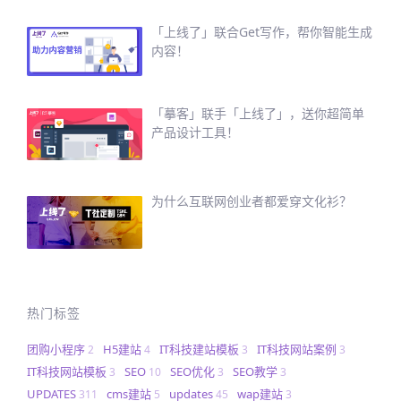
「上线了」联合Get写作，帮你智能生成
内容！
「摹客」联手「上线了」，送你超简单
产品设计工具！
为什么互联网创业者都爱穿文化衫？
热门标签
团购小程序
H5建站
IT科技建站模板
IT科技网站案例
2
4
3
3
IT科技网站模板
SEO
SEO优化
SEO教学
3
10
3
3
UPDATES
cms建站
updates
wap建站
311
5
45
3