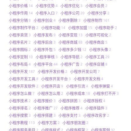
小程序价格
小程序优势
小程序优化
小程序会员
14
4
3
2
小程序作用
小程序入口
小程序公司
小程序分享
14
7
20
2
小程序分销
小程序创业
小程序删除
小程序制作
8
4
3
161
小程序制作平台
小程序功能
小程序加盟
小程序助手
2
14
15
2
小程序卖货
小程序发布
小程序变现
小程序可视化
3
9
13
2
小程序名片
小程序后台
小程序商城
小程序商店
2
3
88
5
小程序图标
小程序外包
小程序多少钱
小程序头像
2
5
12
2
小程序定制
小程序审核
小程序导航
小程序工具
10
3
2
29
小程序布局
小程序平台
小程序广告
小程序店铺
4
44
2
8
小程序开发
小程序开发价格
小程序开发公司
187
2
7
小程序开发工具
小程序开发平台
小程序开发文档
8
3
4
小程序开发软件
小程序开店
小程序引流
小程序弹窗
2
9
4
4
小程序怎么做
小程序怎么用
小程序成本
小程序打不开
7
2
18
3
小程序技术
小程序报价
小程序拼团
小程序授权
2
3
3
4
小程序排名
小程序推广
小程序推荐
小程序插件
2
27
4
3
小程序搜索
小程序搭建
小程序支付
小程序改名字
3
3
3
2
小程序教程
小程序方案
小程序朋友圈
113
2
2
小程序服务类目
小程序样式
小程序框架
小程序案例
2
2
2
32