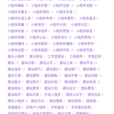
小程序模板
小程序步骤
小程序注册
小程序流程
78
5
14
18
小程序流量主
小程序源码
小程序生成
6
12
15
小程序生成工具
小程序申请
小程序盈利
小程序盘点
2
6
2
6
小程序直播
小程序码
小程序示例
小程序社区
18
5
2
2
小程序科普
小程序组件
小程序营销
小程序裂变
52
4
38
3
小程序视频
小程序认证
小程序设计
小程序费用
6
2
34
30
小程序赚钱
小程序跳转
小程序轮播图
小程序软件
28
5
6
7
小程序运营
小程序链接
小程序问答
小程序页面
55
3
28
5
展示小程序
展示网站
工作室建站
工具推荐
市场区隔
7
2
2
4
2
建站
建站价格
建站公司
建站工具
建站平台
19
4
22
15
28
建站成本
建站技巧
建站报价
建站推广
建站教程
10
5
5
2
40
建站方案
建站案例
建站模板
建站步骤
建站流程
5
7
21
10
18
建站盘点
建站知识
建站科普
建站程序
建站系统
6
3
21
2
33
建站网站
建站要求
建站计划
建站设计
建站费用
2
2
2
2
5
建站软件
建站问答
开发小程序
微信公众号
微信创业
5
2
2
2
2
微信小程序
微信开店
微信更新
微信营销
微商城
46
2
2
3
5
快速建站
房地产小程序
手机建站
手机建站系统
8
2
16
2
手机网站建设
手机自助建站
报价方案
拖拽建站
5
3
2
3