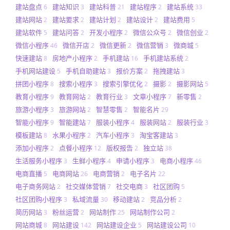
建站盘点
建站知识
建站科普
建站程序
建站系统
6
3
21
2
33
建站网站
建站要求
建站计划
建站设计
建站费用
2
2
2
2
5
建站软件
建站问答
开发小程序
微信公众号
微信创业
5
2
2
2
2
微信小程序
微信开店
微信更新
微信营销
微商城
46
2
2
3
5
快速建站
房地产小程序
手机建站
手机建站系统
8
2
16
2
手机网站建设
手机自助建站
报价方案
拖拽建站
5
3
2
3
拼团小程序
搜索小程序
搜索引擎优化
摄影
摄影网站
8
3
2
2
5
教育小程序
教育网站
教育行业
文章小程序
新零售
9
2
3
7
2
旅游小程序
旅游网站
智慧零售
智能名片
3
2
2
29
智能小程序
智能建站
服装小程序
服装网站
服装行业
9
7
4
2
3
模板建站
水果小程序
汽车小程序
淘宝客建站
8
2
3
3
添加小程序
点餐小程序
版权报告
独立站
2
12
2
38
生活服务小程序
生鲜小程序
申请小程序
电商小程序
3
4
3
46
电商直播
电商网站
电商营销
电子名片
5
26
2
22
电子商务网站
社交媒体营销
社交电商
社区团购
2
7
3
5
社区团购小程序
私域流量
移动建站
竞品分析
3
30
2
2
简历网站
粉丝运营
网站制作
网站制作公司
3
2
25
2
网站商城
网站建设
网站建设企业
网站建设公司
8
142
5
10