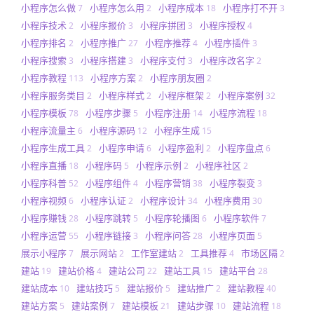
小程序怎么做
小程序怎么用
小程序成本
小程序打不开
7
2
18
3
小程序技术
小程序报价
小程序拼团
小程序授权
2
3
3
4
小程序排名
小程序推广
小程序推荐
小程序插件
2
27
4
3
小程序搜索
小程序搭建
小程序支付
小程序改名字
3
3
3
2
小程序教程
小程序方案
小程序朋友圈
113
2
2
小程序服务类目
小程序样式
小程序框架
小程序案例
2
2
2
32
小程序模板
小程序步骤
小程序注册
小程序流程
78
5
14
18
小程序流量主
小程序源码
小程序生成
6
12
15
小程序生成工具
小程序申请
小程序盈利
小程序盘点
2
6
2
6
小程序直播
小程序码
小程序示例
小程序社区
18
5
2
2
小程序科普
小程序组件
小程序营销
小程序裂变
52
4
38
3
小程序视频
小程序认证
小程序设计
小程序费用
6
2
34
30
小程序赚钱
小程序跳转
小程序轮播图
小程序软件
28
5
6
7
小程序运营
小程序链接
小程序问答
小程序页面
55
3
28
5
展示小程序
展示网站
工作室建站
工具推荐
市场区隔
7
2
2
4
2
建站
建站价格
建站公司
建站工具
建站平台
19
4
22
15
28
建站成本
建站技巧
建站报价
建站推广
建站教程
10
5
5
2
40
建站方案
建站案例
建站模板
建站步骤
建站流程
5
7
21
10
18