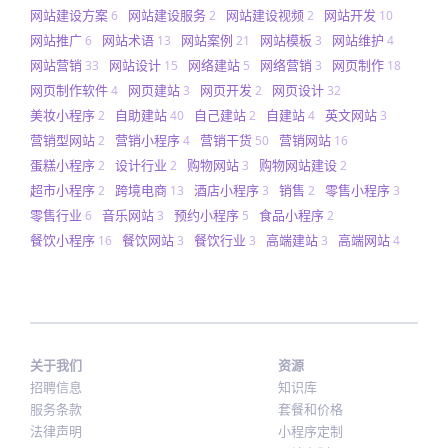
网站建设方案
网站建设服务
网站建设视频
网站开发
6
2
2
10
网站推广
网站术语
网站案例
网站模板
网站维护
6
13
21
3
4
网站营销
网站设计
网络建站
网络营销
网页制作
33
15
5
3
18
网页制作软件
网页建站
网页开发
网页设计
4
3
2
32
美妆小程序
自助建站
自己建站
自建站
英文网站
2
40
2
4
3
营销型网站
营销小程序
营销干货
营销网站
2
4
50
16
蛋糕小程序
设计行业
购物网站
购物网站建设
2
2
3
2
超市小程序
跨境电商
酒店小程序
销售
零售小程序
2
13
3
2
3
零售行业
音乐网站
预约小程序
食品小程序
6
3
5
2
餐饮小程序
餐饮网站
餐饮行业
高端建站
高端网站
16
3
3
3
4
关于我们
资源
招聘信息
知识库
服务条款
套餐和价格
法律声明
小程序定制