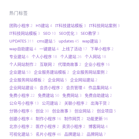
热门标签
团购小程序
H5建站
IT科技建站模板
IT科技网站案例
2
4
3
3
IT科技网站模板
SEO
SEO优化
SEO教学
3
10
3
3
UPDATES
cms建站
updates
wap建站
311
5
45
3
wap自助建站
一键建站
上线了活动
下单小程序
4
4
17
2
专业建站
个人小程序
个人建站
个人网站
6
18
26
18
个人网站制作
互联网
代理商故事
企业小程序
2
2
2
16
企业建站
企业服务建站模板
企业服务网站案例
53
2
2
企业服务网站模板
企业网站
企业网站建站
2
5
2
企业网站建设
会员小程序
会员管理
作品集网站
6
2
4
4
免费小程序
免费建站
免费网站
免费自助建站
22
50
3
2
公众号小程序
公司建站
关联小程序
出海干货
13
2
2
2
分销小程序
创业
创业故事
创业网站
创业项目
6
30
3
2
5
创建小程序
制作小程序
制作网页
功能更新
4
16
2
96
北京小程序
医疗小程序
卖货小程序
博客网站
2
2
2
4
可视化建站
名片小程序
品牌建站
品牌网站
5
46
2
7