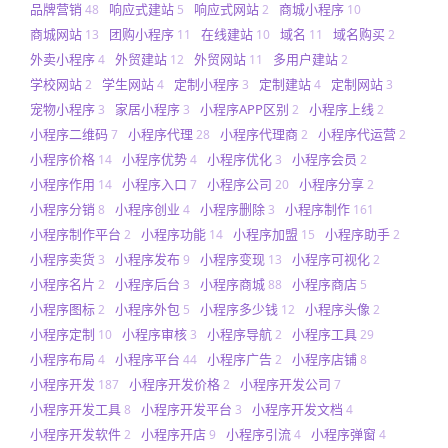
品牌营销
响应式建站
响应式网站
商城小程序
48
5
2
10
商城网站
团购小程序
在线建站
域名
域名购买
13
11
10
11
2
外卖小程序
外贸建站
外贸网站
多用户建站
4
12
11
2
学校网站
学生网站
定制小程序
定制建站
定制网站
2
4
3
4
3
宠物小程序
家居小程序
小程序APP区别
小程序上线
3
3
2
2
小程序二维码
小程序代理
小程序代理商
小程序代运营
7
28
2
2
小程序价格
小程序优势
小程序优化
小程序会员
14
4
3
2
小程序作用
小程序入口
小程序公司
小程序分享
14
7
20
2
小程序分销
小程序创业
小程序删除
小程序制作
8
4
3
161
小程序制作平台
小程序功能
小程序加盟
小程序助手
2
14
15
2
小程序卖货
小程序发布
小程序变现
小程序可视化
3
9
13
2
小程序名片
小程序后台
小程序商城
小程序商店
2
3
88
5
小程序图标
小程序外包
小程序多少钱
小程序头像
2
5
12
2
小程序定制
小程序审核
小程序导航
小程序工具
10
3
2
29
小程序布局
小程序平台
小程序广告
小程序店铺
4
44
2
8
小程序开发
小程序开发价格
小程序开发公司
187
2
7
小程序开发工具
小程序开发平台
小程序开发文档
8
3
4
小程序开发软件
小程序开店
小程序引流
小程序弹窗
2
9
4
4