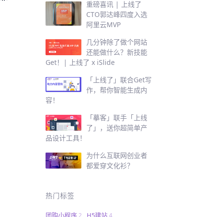
重磅喜讯 | 上线了
CTO郭达峰四度入选
阿里云MVP
几分钟除了做个网站
还能做什么？新技能
Get！| 上线了 x iSlide
「上线了」联合Get写
作，帮你智能生成内
容！
「摹客」联手「上线
了」，送你超简单产
品设计工具！
为什么互联网创业者
都爱穿文化衫？
热门标签
团购小程序
H5建站
2
4