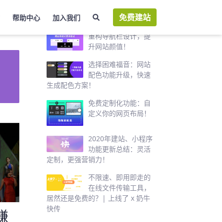
免费建站
帮助中心
加入我们
热门推荐
重构导航栏设计，提
升网站颜值！
选择困难福音：网站
配色功能升级，快速
生成配色方案！
免费定制化功能：自
定义你的网页布局！
2020年建站、小程序
功能更新总结：灵活
定制，更强营销力！
不限速、即用即走的
在线文件传输工具，
居然还是免费的？| 上线了 x 奶牛
快传
赚