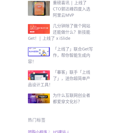
重磅喜讯 | 上线了
CTO郭达峰四度入选
阿里云MVP
几分钟除了做个网站
还能做什么？新技能
Get！| 上线了 x iSlide
「上线了」联合Get写
作，帮你智能生成内
容！
「摹客」联手「上线
了」，送你超简单产
品设计工具！
为什么互联网创业者
都爱穿文化衫？
热门标签
团购小程序
H5建站
2
4