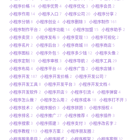
小程序价格
小程序优势
小程序优化
小程序会员
14
4
3
2
小程序作用
小程序入口
小程序公司
小程序分享
14
7
20
2
小程序分销
小程序创业
小程序删除
小程序制作
8
4
3
161
小程序制作平台
小程序功能
小程序加盟
小程序助手
2
14
15
2
小程序卖货
小程序发布
小程序变现
小程序可视化
3
9
13
2
小程序名片
小程序后台
小程序商城
小程序商店
2
3
88
5
小程序图标
小程序外包
小程序多少钱
小程序头像
2
5
12
2
小程序定制
小程序审核
小程序导航
小程序工具
10
3
2
29
小程序布局
小程序平台
小程序广告
小程序店铺
4
44
2
8
小程序开发
小程序开发价格
小程序开发公司
187
2
7
小程序开发工具
小程序开发平台
小程序开发文档
8
3
4
小程序开发软件
小程序开店
小程序引流
小程序弹窗
2
9
4
4
小程序怎么做
小程序怎么用
小程序成本
小程序打不开
7
2
18
3
小程序技术
小程序报价
小程序拼团
小程序授权
2
3
3
4
小程序排名
小程序推广
小程序推荐
小程序插件
2
27
4
3
小程序搜索
小程序搭建
小程序支付
小程序改名字
3
3
3
2
小程序教程
小程序方案
小程序朋友圈
113
2
2
小程序服务类目
小程序样式
小程序框架
小程序案例
2
2
2
32