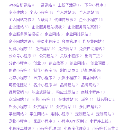
wap自助建站
一键建站
上线了活动
下单小程序
4
4
17
2
专业建站
个人小程序
个人建站
个人网站
6
18
26
18
个人网站制作
互联网
代理商故事
企业小程序
2
2
2
16
企业建站
企业服务建站模板
企业服务网站案例
53
2
2
企业服务网站模板
企业网站
企业网站建站
2
5
2
企业网站建设
会员小程序
会员管理
作品集网站
6
2
4
4
免费小程序
免费建站
免费网站
免费自助建站
22
50
3
2
公众号小程序
公司建站
关联小程序
出海干货
13
2
2
2
分销小程序
创业
创业故事
创业网站
创业项目
6
30
3
2
5
创建小程序
制作小程序
制作网页
功能更新
4
16
2
96
北京小程序
医疗小程序
卖货小程序
博客网站
2
2
2
4
可视化建站
名片小程序
品牌建站
品牌网站
5
46
2
7
品牌营销
响应式建站
响应式网站
商城小程序
48
5
2
10
商城网站
团购小程序
在线建站
域名
域名购买
13
11
10
11
2
外卖小程序
外贸建站
外贸网站
多用户建站
4
12
11
2
学校网站
学生网站
定制小程序
定制建站
定制网站
2
4
3
4
3
宠物小程序
家居小程序
小程序APP区别
小程序上线
3
3
2
2
小程序二维码
小程序代理
小程序代理商
小程序代运营
7
28
2
2