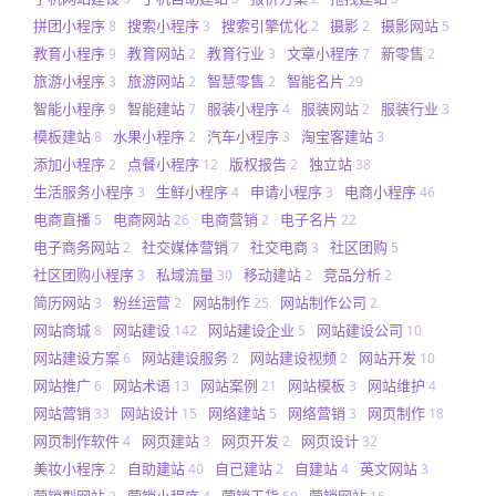
拼团小程序
搜索小程序
搜索引擎优化
摄影
摄影网站
8
3
2
2
5
教育小程序
教育网站
教育行业
文章小程序
新零售
9
2
3
7
2
旅游小程序
旅游网站
智慧零售
智能名片
3
2
2
29
智能小程序
智能建站
服装小程序
服装网站
服装行业
9
7
4
2
3
模板建站
水果小程序
汽车小程序
淘宝客建站
8
2
3
3
添加小程序
点餐小程序
版权报告
独立站
2
12
2
38
生活服务小程序
生鲜小程序
申请小程序
电商小程序
3
4
3
46
电商直播
电商网站
电商营销
电子名片
5
26
2
22
电子商务网站
社交媒体营销
社交电商
社区团购
2
7
3
5
社区团购小程序
私域流量
移动建站
竞品分析
3
30
2
2
简历网站
粉丝运营
网站制作
网站制作公司
3
2
25
2
网站商城
网站建设
网站建设企业
网站建设公司
8
142
5
10
网站建设方案
网站建设服务
网站建设视频
网站开发
6
2
2
10
网站推广
网站术语
网站案例
网站模板
网站维护
6
13
21
3
4
网站营销
网站设计
网络建站
网络营销
网页制作
33
15
5
3
18
网页制作软件
网页建站
网页开发
网页设计
4
3
2
32
美妆小程序
自助建站
自己建站
自建站
英文网站
2
40
2
4
3
营销型网站
营销小程序
营销干货
营销网站