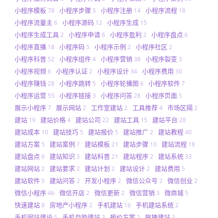
小程序模板
小程序步骤
小程序注册
小程序流程
78
5
14
18
小程序流量主
小程序源码
小程序生成
6
12
15
小程序生成工具
小程序申请
小程序盈利
小程序盘点
2
6
2
6
小程序直播
小程序码
小程序示例
小程序社区
18
5
2
2
小程序科普
小程序组件
小程序营销
小程序裂变
52
4
38
3
小程序视频
小程序认证
小程序设计
小程序费用
6
2
34
30
小程序赚钱
小程序跳转
小程序轮播图
小程序软件
28
5
6
7
小程序运营
小程序链接
小程序问答
小程序页面
55
3
28
5
展示小程序
展示网站
工作室建站
工具推荐
市场区隔
7
2
2
4
2
建站
建站价格
建站公司
建站工具
建站平台
19
4
22
15
28
建站成本
建站技巧
建站报价
建站推广
建站教程
10
5
5
2
40
建站方案
建站案例
建站模板
建站步骤
建站流程
5
7
21
10
18
建站盘点
建站知识
建站科普
建站程序
建站系统
6
3
21
2
33
建站网站
建站要求
建站计划
建站设计
建站费用
2
2
2
2
5
建站软件
建站问答
开发小程序
微信公众号
微信创业
5
2
2
2
2
微信小程序
微信开店
微信更新
微信营销
微商城
46
2
2
3
5
快速建站
房地产小程序
手机建站
手机建站系统
8
2
16
2
手机网站建设
手机自助建站
报价方案
拖拽建站
5
3
2
3