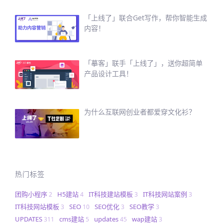
「上线了」联合Get写作，帮你智能生成
内容！
「摹客」联手「上线了」，送你超简单
产品设计工具！
为什么互联网创业者都爱穿文化衫？
热门标签
团购小程序
H5建站
IT科技建站模板
IT科技网站案例
2
4
3
3
IT科技网站模板
SEO
SEO优化
SEO教学
3
10
3
3
UPDATES
cms建站
updates
wap建站
311
5
45
3