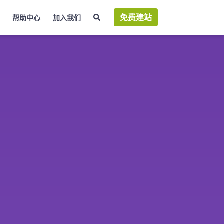
免费建站
帮助中心
加入我们