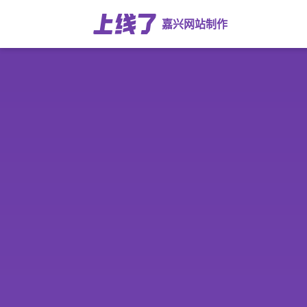
嘉兴网站制作