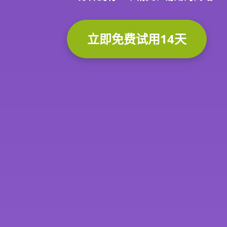
立即免费试用14天