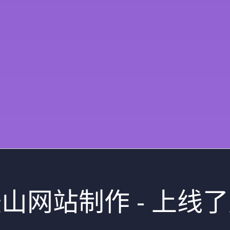
山网站制作 - 上线