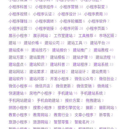
小程序科普
小程序组件
小程序营销
小程序裂变
52
4
38
3
小程序视频
小程序认证
小程序设计
小程序费用
6
2
34
30
小程序赚钱
小程序跳转
小程序轮播图
小程序软件
28
5
6
7
小程序运营
小程序链接
小程序问答
小程序页面
55
3
28
5
展示小程序
展示网站
工作室建站
工具推荐
市场区隔
7
2
2
4
2
建站
建站价格
建站公司
建站工具
建站平台
19
4
22
15
28
建站成本
建站技巧
建站报价
建站推广
建站教程
10
5
5
2
40
建站方案
建站案例
建站模板
建站步骤
建站流程
5
7
21
10
18
建站盘点
建站知识
建站科普
建站程序
建站系统
6
3
21
2
33
建站网站
建站要求
建站计划
建站设计
建站费用
2
2
2
2
5
建站软件
建站问答
开发小程序
微信公众号
微信创业
5
2
2
2
2
微信小程序
微信开店
微信更新
微信营销
微商城
46
2
2
3
5
快速建站
房地产小程序
手机建站
手机建站系统
8
2
16
2
手机网站建设
手机自助建站
报价方案
拖拽建站
5
3
2
3
拼团小程序
搜索小程序
搜索引擎优化
摄影
摄影网站
8
3
2
2
5
教育小程序
教育网站
教育行业
文章小程序
新零售
9
2
3
7
2
旅游小程序
旅游网站
智慧零售
智能名片
3
2
2
29
智能小程序
智能建站
服装小程序
服装网站
服装行业