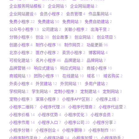
企业服务网站模板
企业网站
企业网站建站
2
5
2
企业网站建设
会员小程序
会员管理
作品集网站
6
2
4
4
免费小程序
免费建站
免费网站
免费自助建站
22
50
3
2
公众号小程序
公司建站
关联小程序
出海干货
13
2
2
2
分销小程序
创业
创业故事
创业网站
创业项目
6
30
3
2
5
创建小程序
制作小程序
制作网页
功能更新
4
16
2
96
北京小程序
医疗小程序
卖货小程序
博客网站
2
2
2
4
可视化建站
名片小程序
品牌建站
品牌网站
5
46
2
7
品牌营销
响应式建站
响应式网站
商城小程序
48
5
2
10
商城网站
团购小程序
在线建站
域名
域名购买
13
11
10
11
2
外卖小程序
外贸建站
外贸网站
多用户建站
4
12
11
2
学校网站
学生网站
定制小程序
定制建站
定制网站
2
4
3
4
3
宠物小程序
家居小程序
小程序APP区别
小程序上线
3
3
2
2
小程序二维码
小程序代理
小程序代理商
小程序代运营
7
28
2
2
小程序价格
小程序优势
小程序优化
小程序会员
14
4
3
2
小程序作用
小程序入口
小程序公司
小程序分享
14
7
20
2
小程序分销
小程序创业
小程序删除
小程序制作
8
4
3
161
小程序制作平台
小程序功能
小程序加盟
小程序助手
2
14
15
2