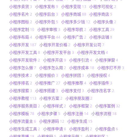
小程序卖货
小程序发布
小程序变现
小程序可视化
3
9
13
2
小程序名片
小程序后台
小程序商城
小程序商店
2
3
88
5
小程序图标
小程序外包
小程序多少钱
小程序头像
2
5
12
2
小程序定制
小程序审核
小程序导航
小程序工具
10
3
2
29
小程序布局
小程序平台
小程序广告
小程序店铺
4
44
2
8
小程序开发
小程序开发价格
小程序开发公司
187
2
7
小程序开发工具
小程序开发平台
小程序开发文档
8
3
4
小程序开发软件
小程序开店
小程序引流
小程序弹窗
2
9
4
4
小程序怎么做
小程序怎么用
小程序成本
小程序打不开
7
2
18
3
小程序技术
小程序报价
小程序拼团
小程序授权
2
3
3
4
小程序排名
小程序推广
小程序推荐
小程序插件
2
27
4
3
小程序搜索
小程序搭建
小程序支付
小程序改名字
3
3
3
2
小程序教程
小程序方案
小程序朋友圈
113
2
2
小程序服务类目
小程序样式
小程序框架
小程序案例
2
2
2
32
小程序模板
小程序步骤
小程序注册
小程序流程
78
5
14
18
小程序流量主
小程序源码
小程序生成
6
12
15
小程序生成工具
小程序申请
小程序盈利
小程序盘点
2
6
2
6
小程序直播
小程序码
小程序示例
小程序社区
18
5
2
2