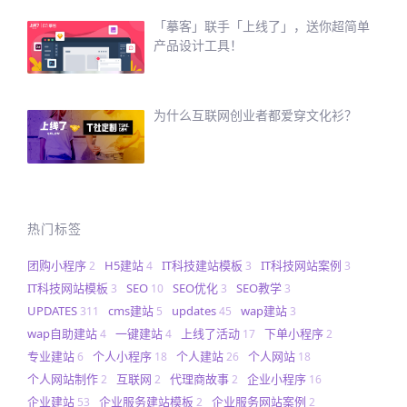
「摹客」联手「上线了」，送你超简单
产品设计工具！
为什么互联网创业者都爱穿文化衫？
热门标签
团购小程序
H5建站
IT科技建站模板
IT科技网站案例
2
4
3
3
IT科技网站模板
SEO
SEO优化
SEO教学
3
10
3
3
UPDATES
cms建站
updates
wap建站
311
5
45
3
wap自助建站
一键建站
上线了活动
下单小程序
4
4
17
2
专业建站
个人小程序
个人建站
个人网站
6
18
26
18
个人网站制作
互联网
代理商故事
企业小程序
2
2
2
16
企业建站
企业服务建站模板
企业服务网站案例
53
2
2