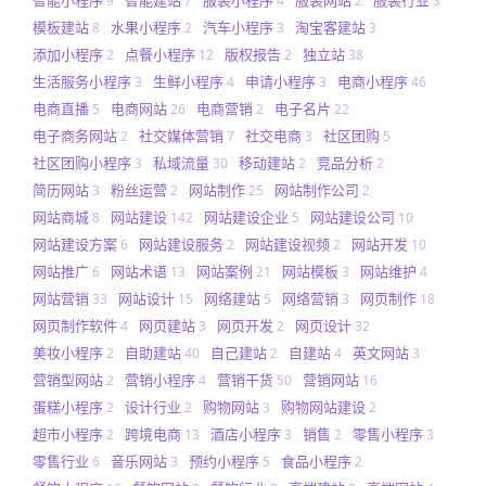
9
7
4
2
3
模板建站
水果小程序
汽车小程序
淘宝客建站
8
2
3
3
添加小程序
点餐小程序
版权报告
独立站
2
12
2
38
生活服务小程序
生鲜小程序
申请小程序
电商小程序
3
4
3
46
电商直播
电商网站
电商营销
电子名片
5
26
2
22
电子商务网站
社交媒体营销
社交电商
社区团购
2
7
3
5
社区团购小程序
私域流量
移动建站
竞品分析
3
30
2
2
简历网站
粉丝运营
网站制作
网站制作公司
3
2
25
2
网站商城
网站建设
网站建设企业
网站建设公司
8
142
5
10
网站建设方案
网站建设服务
网站建设视频
网站开发
6
2
2
10
网站推广
网站术语
网站案例
网站模板
网站维护
6
13
21
3
4
网站营销
网站设计
网络建站
网络营销
网页制作
33
15
5
3
18
网页制作软件
网页建站
网页开发
网页设计
4
3
2
32
美妆小程序
自助建站
自己建站
自建站
英文网站
2
40
2
4
3
营销型网站
营销小程序
营销干货
营销网站
2
4
50
16
蛋糕小程序
设计行业
购物网站
购物网站建设
2
2
3
2
超市小程序
跨境电商
酒店小程序
销售
零售小程序
2
13
3
2
3
零售行业
音乐网站
预约小程序
食品小程序
6
3
5
2