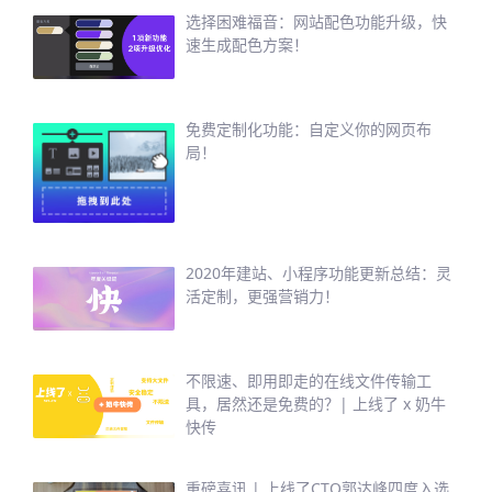
选择困难福音：网站配色功能升级，快
速生成配色方案！
免费定制化功能：自定义你的网页布
局！
2020年建站、小程序功能更新总结：灵
活定制，更强营销力！
不限速、即用即走的在线文件传输工
具，居然还是免费的？| 上线了 x 奶牛
快传
重磅喜讯 | 上线了CTO郭达峰四度入选