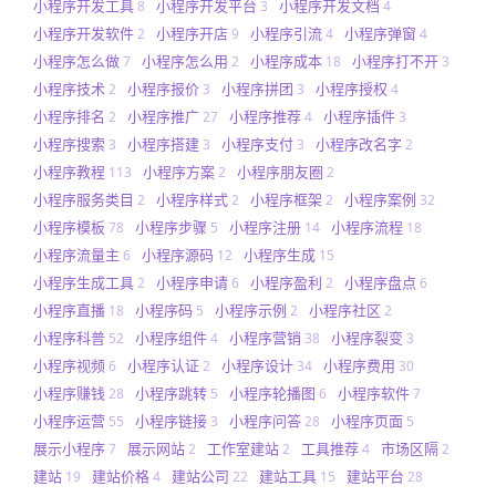
小程序开发工具
小程序开发平台
小程序开发文档
8
3
4
小程序开发软件
小程序开店
小程序引流
小程序弹窗
2
9
4
4
小程序怎么做
小程序怎么用
小程序成本
小程序打不开
7
2
18
3
小程序技术
小程序报价
小程序拼团
小程序授权
2
3
3
4
小程序排名
小程序推广
小程序推荐
小程序插件
2
27
4
3
小程序搜索
小程序搭建
小程序支付
小程序改名字
3
3
3
2
小程序教程
小程序方案
小程序朋友圈
113
2
2
小程序服务类目
小程序样式
小程序框架
小程序案例
2
2
2
32
小程序模板
小程序步骤
小程序注册
小程序流程
78
5
14
18
小程序流量主
小程序源码
小程序生成
6
12
15
小程序生成工具
小程序申请
小程序盈利
小程序盘点
2
6
2
6
小程序直播
小程序码
小程序示例
小程序社区
18
5
2
2
小程序科普
小程序组件
小程序营销
小程序裂变
52
4
38
3
小程序视频
小程序认证
小程序设计
小程序费用
6
2
34
30
小程序赚钱
小程序跳转
小程序轮播图
小程序软件
28
5
6
7
小程序运营
小程序链接
小程序问答
小程序页面
55
3
28
5
展示小程序
展示网站
工作室建站
工具推荐
市场区隔
7
2
2
4
2
建站
建站价格
建站公司
建站工具
建站平台
19
4
22
15
28