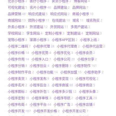
北京小程序
医疗小程序
卖货小程序
博客网站
2
2
2
4
可视化建站
名片小程序
品牌建站
品牌网站
5
46
2
7
品牌营销
响应式建站
响应式网站
商城小程序
48
5
2
10
商城网站
团购小程序
在线建站
域名
域名购买
13
11
10
11
2
外卖小程序
外贸建站
外贸网站
多用户建站
4
12
11
2
学校网站
学生网站
定制小程序
定制建站
定制网站
2
4
3
4
3
宠物小程序
家居小程序
小程序APP区别
小程序上线
3
3
2
2
小程序二维码
小程序代理
小程序代理商
小程序代运营
7
28
2
2
小程序价格
小程序优势
小程序优化
小程序会员
14
4
3
2
小程序作用
小程序入口
小程序公司
小程序分享
14
7
20
2
小程序分销
小程序创业
小程序删除
小程序制作
8
4
3
161
小程序制作平台
小程序功能
小程序加盟
小程序助手
2
14
15
2
小程序卖货
小程序发布
小程序变现
小程序可视化
3
9
13
2
小程序名片
小程序后台
小程序商城
小程序商店
2
3
88
5
小程序图标
小程序外包
小程序多少钱
小程序头像
2
5
12
2
小程序定制
小程序审核
小程序导航
小程序工具
10
3
2
29
小程序布局
小程序平台
小程序广告
小程序店铺
4
44
2
8
小程序开发
小程序开发价格
小程序开发公司
187
2
7