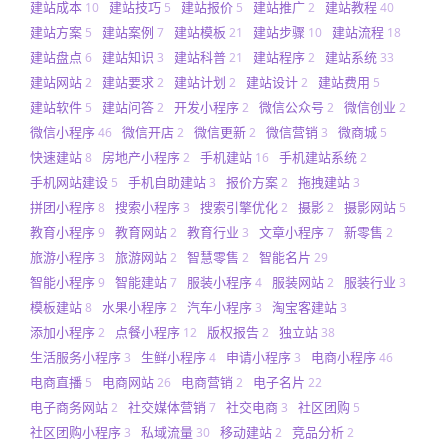
建站成本
建站技巧
建站报价
建站推广
建站教程
10
5
5
2
40
建站方案
建站案例
建站模板
建站步骤
建站流程
5
7
21
10
18
建站盘点
建站知识
建站科普
建站程序
建站系统
6
3
21
2
33
建站网站
建站要求
建站计划
建站设计
建站费用
2
2
2
2
5
建站软件
建站问答
开发小程序
微信公众号
微信创业
5
2
2
2
2
微信小程序
微信开店
微信更新
微信营销
微商城
46
2
2
3
5
快速建站
房地产小程序
手机建站
手机建站系统
8
2
16
2
手机网站建设
手机自助建站
报价方案
拖拽建站
5
3
2
3
拼团小程序
搜索小程序
搜索引擎优化
摄影
摄影网站
8
3
2
2
5
教育小程序
教育网站
教育行业
文章小程序
新零售
9
2
3
7
2
旅游小程序
旅游网站
智慧零售
智能名片
3
2
2
29
智能小程序
智能建站
服装小程序
服装网站
服装行业
9
7
4
2
3
模板建站
水果小程序
汽车小程序
淘宝客建站
8
2
3
3
添加小程序
点餐小程序
版权报告
独立站
2
12
2
38
生活服务小程序
生鲜小程序
申请小程序
电商小程序
3
4
3
46
电商直播
电商网站
电商营销
电子名片
5
26
2
22
电子商务网站
社交媒体营销
社交电商
社区团购
2
7
3
5
社区团购小程序
私域流量
移动建站
竞品分析
3
30
2
2