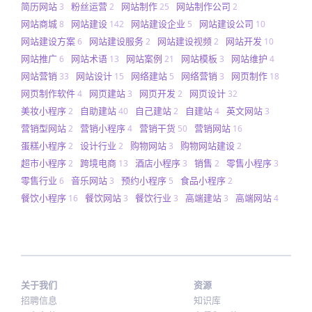
简历网站
粉丝运营
网站制作
网站制作公司
3
2
25
2
网站商城
网站建设
网站建设企业
网站建设公司
8
142
5
10
网站建设方案
网站建设服务
网站建设视频
网站开发
6
2
2
10
网站推广
网站术语
网站案例
网站模板
网站维护
6
13
21
3
4
网站营销
网站设计
网络建站
网络营销
网页制作
33
15
5
3
18
网页制作软件
网页建站
网页开发
网页设计
4
3
2
32
美妆小程序
自助建站
自己建站
自建站
英文网站
2
40
2
4
3
营销型网站
营销小程序
营销干货
营销网站
2
4
50
16
蛋糕小程序
设计行业
购物网站
购物网站建设
2
2
3
2
超市小程序
跨境电商
酒店小程序
销售
零售小程序
2
13
3
2
3
零售行业
音乐网站
预约小程序
食品小程序
6
3
5
2
餐饮小程序
餐饮网站
餐饮行业
高端建站
高端网站
16
3
3
3
4
关于我们
资源
招聘信息
知识库