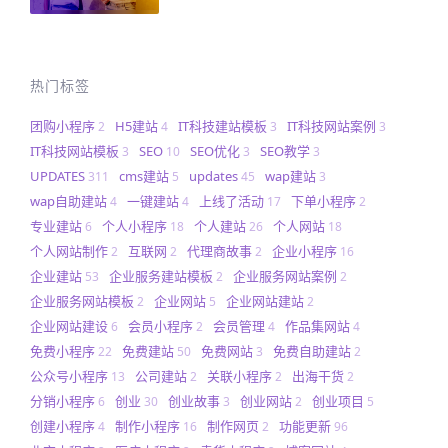
热门标签
团购小程序
H5建站
IT科技建站模板
IT科技网站案例
2
4
3
3
IT科技网站模板
SEO
SEO优化
SEO教学
3
10
3
3
UPDATES
cms建站
updates
wap建站
311
5
45
3
wap自助建站
一键建站
上线了活动
下单小程序
4
4
17
2
专业建站
个人小程序
个人建站
个人网站
6
18
26
18
个人网站制作
互联网
代理商故事
企业小程序
2
2
2
16
企业建站
企业服务建站模板
企业服务网站案例
53
2
2
企业服务网站模板
企业网站
企业网站建站
2
5
2
企业网站建设
会员小程序
会员管理
作品集网站
6
2
4
4
免费小程序
免费建站
免费网站
免费自助建站
22
50
3
2
公众号小程序
公司建站
关联小程序
出海干货
13
2
2
2
分销小程序
创业
创业故事
创业网站
创业项目
6
30
3
2
5
创建小程序
制作小程序
制作网页
功能更新
4
16
2
96