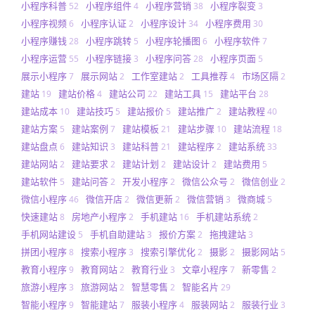
小程序科普
小程序组件
小程序营销
小程序裂变
52
4
38
3
小程序视频
小程序认证
小程序设计
小程序费用
6
2
34
30
小程序赚钱
小程序跳转
小程序轮播图
小程序软件
28
5
6
7
小程序运营
小程序链接
小程序问答
小程序页面
55
3
28
5
展示小程序
展示网站
工作室建站
工具推荐
市场区隔
7
2
2
4
2
建站
建站价格
建站公司
建站工具
建站平台
19
4
22
15
28
建站成本
建站技巧
建站报价
建站推广
建站教程
10
5
5
2
40
建站方案
建站案例
建站模板
建站步骤
建站流程
5
7
21
10
18
建站盘点
建站知识
建站科普
建站程序
建站系统
6
3
21
2
33
建站网站
建站要求
建站计划
建站设计
建站费用
2
2
2
2
5
建站软件
建站问答
开发小程序
微信公众号
微信创业
5
2
2
2
2
微信小程序
微信开店
微信更新
微信营销
微商城
46
2
2
3
5
快速建站
房地产小程序
手机建站
手机建站系统
8
2
16
2
手机网站建设
手机自助建站
报价方案
拖拽建站
5
3
2
3
拼团小程序
搜索小程序
搜索引擎优化
摄影
摄影网站
8
3
2
2
5
教育小程序
教育网站
教育行业
文章小程序
新零售
9
2
3
7
2
旅游小程序
旅游网站
智慧零售
智能名片
3
2
2
29
智能小程序
智能建站
服装小程序
服装网站
服装行业
9
7
4
2
3