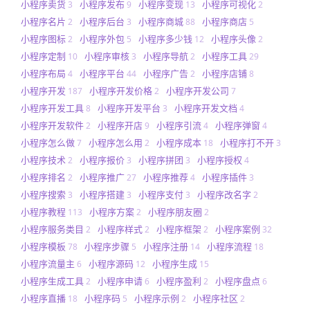
小程序卖货
小程序发布
小程序变现
小程序可视化
3
9
13
2
小程序名片
小程序后台
小程序商城
小程序商店
2
3
88
5
小程序图标
小程序外包
小程序多少钱
小程序头像
2
5
12
2
小程序定制
小程序审核
小程序导航
小程序工具
10
3
2
29
小程序布局
小程序平台
小程序广告
小程序店铺
4
44
2
8
小程序开发
小程序开发价格
小程序开发公司
187
2
7
小程序开发工具
小程序开发平台
小程序开发文档
8
3
4
小程序开发软件
小程序开店
小程序引流
小程序弹窗
2
9
4
4
小程序怎么做
小程序怎么用
小程序成本
小程序打不开
7
2
18
3
小程序技术
小程序报价
小程序拼团
小程序授权
2
3
3
4
小程序排名
小程序推广
小程序推荐
小程序插件
2
27
4
3
小程序搜索
小程序搭建
小程序支付
小程序改名字
3
3
3
2
小程序教程
小程序方案
小程序朋友圈
113
2
2
小程序服务类目
小程序样式
小程序框架
小程序案例
2
2
2
32
小程序模板
小程序步骤
小程序注册
小程序流程
78
5
14
18
小程序流量主
小程序源码
小程序生成
6
12
15
小程序生成工具
小程序申请
小程序盈利
小程序盘点
2
6
2
6
小程序直播
小程序码
小程序示例
小程序社区
18
5
2
2