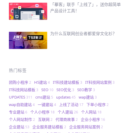
「摹客」联手「上线了」，送你超简单
产品设计工具！
为什么互联网创业者都爱穿文化衫？
热门标签
团购小程序
H5建站
IT科技建站模板
IT科技网站案例
2
4
3
3
IT科技网站模板
SEO
SEO优化
SEO教学
3
10
3
3
UPDATES
cms建站
updates
wap建站
311
5
45
3
wap自助建站
一键建站
上线了活动
下单小程序
4
4
17
2
专业建站
个人小程序
个人建站
个人网站
6
18
26
18
个人网站制作
互联网
代理商故事
企业小程序
2
2
2
16
企业建站
企业服务建站模板
企业服务网站案例
53
2
2