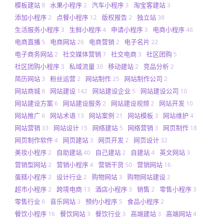
模板建站
水果小程序
汽车小程序
淘宝客建站
8
2
3
3
添加小程序
点餐小程序
版权报告
独立站
2
12
2
38
生活服务小程序
生鲜小程序
申请小程序
电商小程序
3
4
3
46
电商直播
电商网站
电商营销
电子名片
5
26
2
22
电子商务网站
社交媒体营销
社交电商
社区团购
2
7
3
5
社区团购小程序
私域流量
移动建站
竞品分析
3
30
2
2
简历网站
粉丝运营
网站制作
网站制作公司
3
2
25
2
网站商城
网站建设
网站建设企业
网站建设公司
8
142
5
10
网站建设方案
网站建设服务
网站建设视频
网站开发
6
2
2
10
网站推广
网站术语
网站案例
网站模板
网站维护
6
13
21
3
4
网站营销
网站设计
网络建站
网络营销
网页制作
33
15
5
3
18
网页制作软件
网页建站
网页开发
网页设计
4
3
2
32
美妆小程序
自助建站
自己建站
自建站
英文网站
2
40
2
4
3
营销型网站
营销小程序
营销干货
营销网站
2
4
50
16
蛋糕小程序
设计行业
购物网站
购物网站建设
2
2
3
2
超市小程序
跨境电商
酒店小程序
销售
零售小程序
2
13
3
2
3
零售行业
音乐网站
预约小程序
食品小程序
6
3
5
2
餐饮小程序
餐饮网站
餐饮行业
高端建站
高端网站
16
3
3
3
4