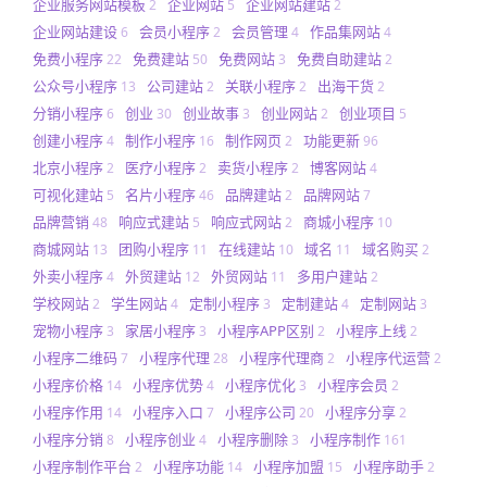
企业服务网站模板
企业网站
企业网站建站
2
5
2
企业网站建设
会员小程序
会员管理
作品集网站
6
2
4
4
免费小程序
免费建站
免费网站
免费自助建站
22
50
3
2
公众号小程序
公司建站
关联小程序
出海干货
13
2
2
2
分销小程序
创业
创业故事
创业网站
创业项目
6
30
3
2
5
创建小程序
制作小程序
制作网页
功能更新
4
16
2
96
北京小程序
医疗小程序
卖货小程序
博客网站
2
2
2
4
可视化建站
名片小程序
品牌建站
品牌网站
5
46
2
7
品牌营销
响应式建站
响应式网站
商城小程序
48
5
2
10
商城网站
团购小程序
在线建站
域名
域名购买
13
11
10
11
2
外卖小程序
外贸建站
外贸网站
多用户建站
4
12
11
2
学校网站
学生网站
定制小程序
定制建站
定制网站
2
4
3
4
3
宠物小程序
家居小程序
小程序APP区别
小程序上线
3
3
2
2
小程序二维码
小程序代理
小程序代理商
小程序代运营
7
28
2
2
小程序价格
小程序优势
小程序优化
小程序会员
14
4
3
2
小程序作用
小程序入口
小程序公司
小程序分享
14
7
20
2
小程序分销
小程序创业
小程序删除
小程序制作
8
4
3
161
小程序制作平台
小程序功能
小程序加盟
小程序助手
2
14
15
2