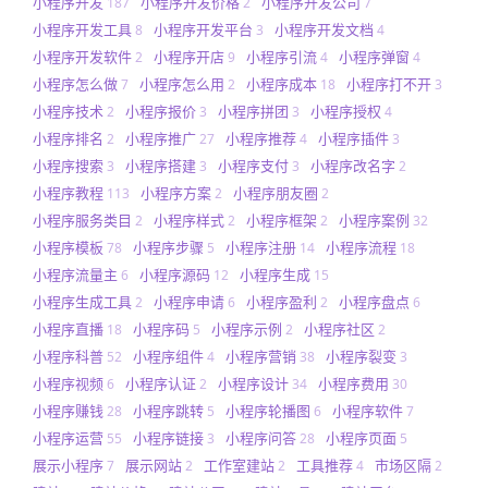
小程序开发
小程序开发价格
小程序开发公司
187
2
7
小程序开发工具
小程序开发平台
小程序开发文档
8
3
4
小程序开发软件
小程序开店
小程序引流
小程序弹窗
2
9
4
4
小程序怎么做
小程序怎么用
小程序成本
小程序打不开
7
2
18
3
小程序技术
小程序报价
小程序拼团
小程序授权
2
3
3
4
小程序排名
小程序推广
小程序推荐
小程序插件
2
27
4
3
小程序搜索
小程序搭建
小程序支付
小程序改名字
3
3
3
2
小程序教程
小程序方案
小程序朋友圈
113
2
2
小程序服务类目
小程序样式
小程序框架
小程序案例
2
2
2
32
小程序模板
小程序步骤
小程序注册
小程序流程
78
5
14
18
小程序流量主
小程序源码
小程序生成
6
12
15
小程序生成工具
小程序申请
小程序盈利
小程序盘点
2
6
2
6
小程序直播
小程序码
小程序示例
小程序社区
18
5
2
2
小程序科普
小程序组件
小程序营销
小程序裂变
52
4
38
3
小程序视频
小程序认证
小程序设计
小程序费用
6
2
34
30
小程序赚钱
小程序跳转
小程序轮播图
小程序软件
28
5
6
7
小程序运营
小程序链接
小程序问答
小程序页面
55
3
28
5
展示小程序
展示网站
工作室建站
工具推荐
市场区隔
7
2
2
4
2