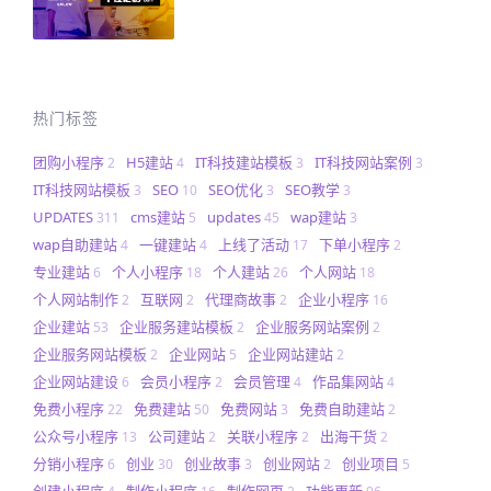
热门标签
团购小程序
H5建站
IT科技建站模板
IT科技网站案例
2
4
3
3
IT科技网站模板
SEO
SEO优化
SEO教学
3
10
3
3
UPDATES
cms建站
updates
wap建站
311
5
45
3
wap自助建站
一键建站
上线了活动
下单小程序
4
4
17
2
专业建站
个人小程序
个人建站
个人网站
6
18
26
18
个人网站制作
互联网
代理商故事
企业小程序
2
2
2
16
企业建站
企业服务建站模板
企业服务网站案例
53
2
2
企业服务网站模板
企业网站
企业网站建站
2
5
2
企业网站建设
会员小程序
会员管理
作品集网站
6
2
4
4
免费小程序
免费建站
免费网站
免费自助建站
22
50
3
2
公众号小程序
公司建站
关联小程序
出海干货
13
2
2
2
分销小程序
创业
创业故事
创业网站
创业项目
6
30
3
2
5