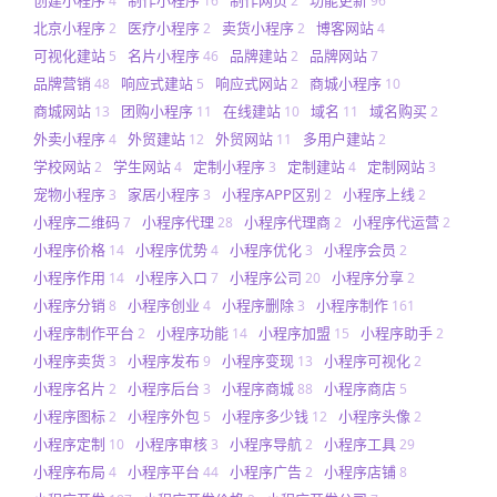
创建小程序
制作小程序
制作网页
功能更新
4
16
2
96
北京小程序
医疗小程序
卖货小程序
博客网站
2
2
2
4
可视化建站
名片小程序
品牌建站
品牌网站
5
46
2
7
品牌营销
响应式建站
响应式网站
商城小程序
48
5
2
10
商城网站
团购小程序
在线建站
域名
域名购买
13
11
10
11
2
外卖小程序
外贸建站
外贸网站
多用户建站
4
12
11
2
学校网站
学生网站
定制小程序
定制建站
定制网站
2
4
3
4
3
宠物小程序
家居小程序
小程序APP区别
小程序上线
3
3
2
2
小程序二维码
小程序代理
小程序代理商
小程序代运营
7
28
2
2
小程序价格
小程序优势
小程序优化
小程序会员
14
4
3
2
小程序作用
小程序入口
小程序公司
小程序分享
14
7
20
2
小程序分销
小程序创业
小程序删除
小程序制作
8
4
3
161
小程序制作平台
小程序功能
小程序加盟
小程序助手
2
14
15
2
小程序卖货
小程序发布
小程序变现
小程序可视化
3
9
13
2
小程序名片
小程序后台
小程序商城
小程序商店
2
3
88
5
小程序图标
小程序外包
小程序多少钱
小程序头像
2
5
12
2
小程序定制
小程序审核
小程序导航
小程序工具
10
3
2
29
小程序布局
小程序平台
小程序广告
小程序店铺
4
44
2
8