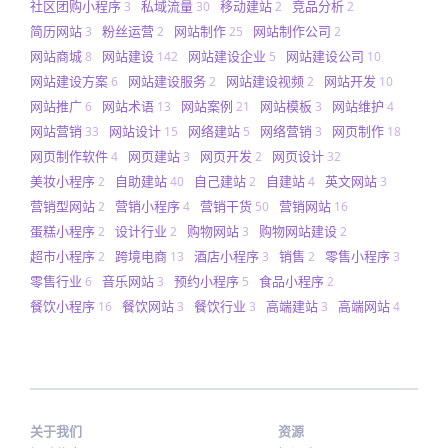
社区团购小程序
私域流量
移动建站
竞品分析
3
30
2
2
简历网站
粉丝运营
网站制作
网站制作公司
3
2
25
2
网站商城
网站建设
网站建设企业
网站建设公司
8
142
5
10
网站建设方案
网站建设服务
网站建设视频
网站开发
6
2
2
10
网站推广
网站术语
网站案例
网站模板
网站维护
6
13
21
3
4
网站营销
网站设计
网络建站
网络营销
网页制作
33
15
5
3
18
网页制作软件
网页建站
网页开发
网页设计
4
3
2
32
美妆小程序
自助建站
自己建站
自建站
英文网站
2
40
2
4
3
营销型网站
营销小程序
营销干货
营销网站
2
4
50
16
蛋糕小程序
设计行业
购物网站
购物网站建设
2
2
3
2
超市小程序
跨境电商
酒店小程序
销售
零售小程序
2
13
3
2
3
零售行业
音乐网站
预约小程序
食品小程序
6
3
5
2
餐饮小程序
餐饮网站
餐饮行业
高端建站
高端网站
16
3
3
3
4
关于我们
资源