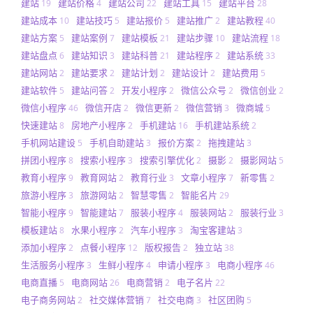
建站
建站价格
建站公司
建站工具
建站平台
19
4
22
15
28
建站成本
建站技巧
建站报价
建站推广
建站教程
10
5
5
2
40
建站方案
建站案例
建站模板
建站步骤
建站流程
5
7
21
10
18
建站盘点
建站知识
建站科普
建站程序
建站系统
6
3
21
2
33
建站网站
建站要求
建站计划
建站设计
建站费用
2
2
2
2
5
建站软件
建站问答
开发小程序
微信公众号
微信创业
5
2
2
2
2
微信小程序
微信开店
微信更新
微信营销
微商城
46
2
2
3
5
快速建站
房地产小程序
手机建站
手机建站系统
8
2
16
2
手机网站建设
手机自助建站
报价方案
拖拽建站
5
3
2
3
拼团小程序
搜索小程序
搜索引擎优化
摄影
摄影网站
8
3
2
2
5
教育小程序
教育网站
教育行业
文章小程序
新零售
9
2
3
7
2
旅游小程序
旅游网站
智慧零售
智能名片
3
2
2
29
智能小程序
智能建站
服装小程序
服装网站
服装行业
9
7
4
2
3
模板建站
水果小程序
汽车小程序
淘宝客建站
8
2
3
3
添加小程序
点餐小程序
版权报告
独立站
2
12
2
38
生活服务小程序
生鲜小程序
申请小程序
电商小程序
3
4
3
46
电商直播
电商网站
电商营销
电子名片
5
26
2
22
电子商务网站
社交媒体营销
社交电商
社区团购
2
7
3
5